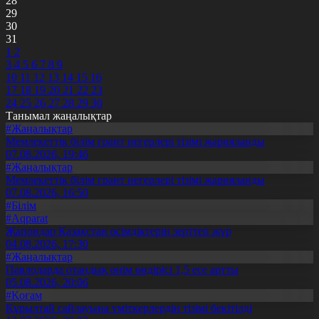
28
29
30
31
1
2
3
4
5
6
7
8
9
10
11
12
13
14
15
16
17
18
19
20
21
22
23
24
25
26
27
28
29
30
Танымал жаңалықтар
#Жаңалықтар
Мемлекеттік білім грант иегерлері тізімі жарияланды
07.08.2026, 19:46
#Жаңалықтар
Мемлекеттік білім грант иегерлері тізімі жарияланды
07.08.2026, 16:50
#Білім
#Aqparat
Жапондар Қазақстан өсімдіктерін зерттеп жүр
04.08.2026, 17:30
#Жаңалықтар
Павлодарда отандық өнім өндірісі 1,5 есе артты
05.08.2026, 20:06
#Қоғам
Құрылтай сайлауына үміткерлердің тізімі бекітілді