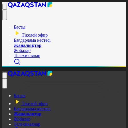
Басты
Тікелей эфир
Бағдарлама кестесі
Жаңалықтар
Жобалар
Телехикаялар
Басты
Тікелей эфир
Бағдарлама кестесі
Жаңалықтар
Жобалар
Телехикаялар