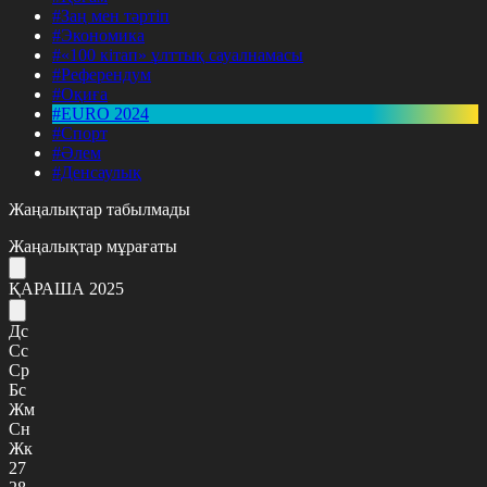
#Заң мен тәртіп
#Экономика
#«100 кітап» ұлттық сауалнамасы
#Референдум
#Оқиға
#EURO 2024
#Спорт
#Әлем
#Денсаулық
Жаңалықтар табылмады
Жаңалықтар мұрағаты
ҚАРАША 2025
Дс
Сс
Ср
Бс
Жм
Сн
Жк
27