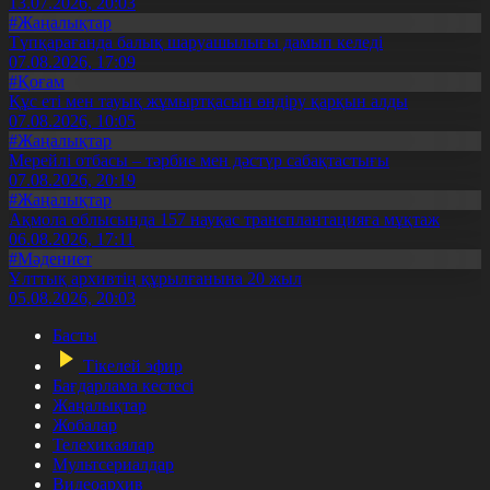
13.07.2026, 20:03
#Жаңалықтар
Түпқарағанда балық шаруашылығы дамып келеді
07.08.2026, 17:09
#Қоғам
Құс еті мен тауық жұмыртқасын өндіру қарқын алды
07.08.2026, 10:05
#Жаңалықтар
Мерейлі отбасы – тәрбие мен дәстүр сабақтастығы
07.08.2026, 20:19
#Жаңалықтар
Ақмола облысында 157 науқас трансплантацияға мұқтаж
06.08.2026, 17:11
#Мәдениет
Ұлттық архивтің құрылғанына 20 жыл
05.08.2026, 20:03
Басты
Тікелей эфир
Бағдарлама кестесі
Жаңалықтар
Жобалар
Телехикаялар
Мультсериалдар
Видеоархив