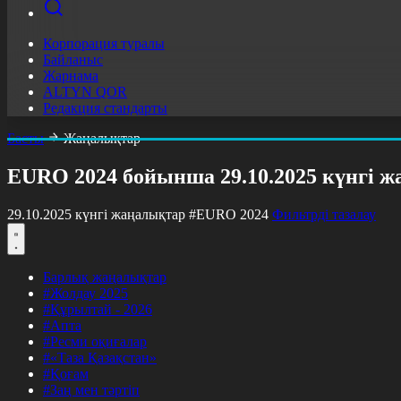
Корпорация туралы
Байланыс
Жарнама
ALTYN QOR
Редакция стандарты
Басты
Жаңалықтар
EURO 2024 бойынша 29.10.2025 күнгі 
29.10.2025 күнгі жаңалықтар
#EURO 2024
Фильтрді тазалау
Барлық жаңалықтар
#Жолдау 2025
#Құрылтай - 2026
#Апта
#Ресми оқиғалар
#«Таза Қазақстан»
#Қоғам
#Заң мен тәртіп