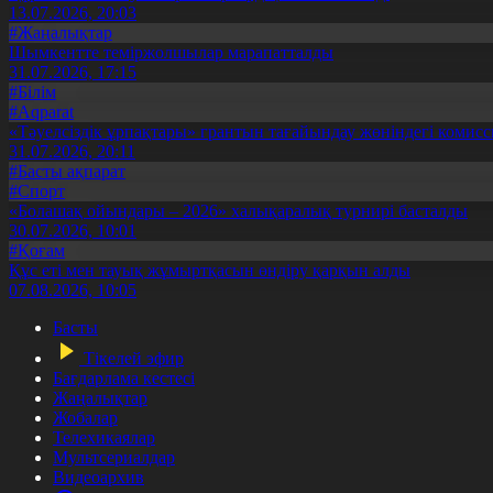
13.07.2026, 20:03
#Жаңалықтар
Шымкентте теміржолшылар марапатталды
31.07.2026, 17:15
#Білім
#Aqparat
«Тәуелсіздік ұрпақтары» грантын тағайындау жөніндегі коми
31.07.2026, 20:11
#Басты ақпарат
#Спорт
«Болашақ ойындары – 2026» халықаралық турнирі басталды
30.07.2026, 10:01
#Қоғам
Құс еті мен тауық жұмыртқасын өндіру қарқын алды
07.08.2026, 10:05
Басты
Тікелей эфир
Бағдарлама кестесі
Жаңалықтар
Жобалар
Телехикаялар
Мультсериалдар
Видеоархив