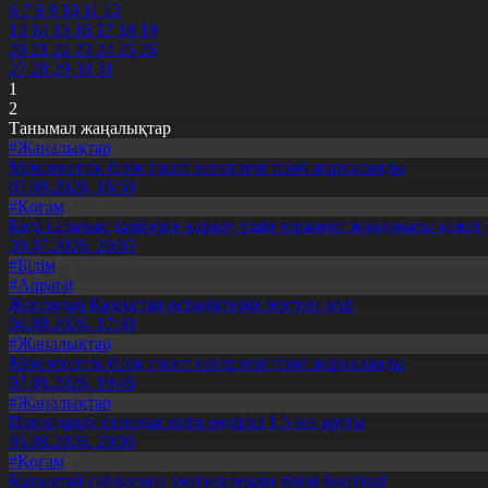
6
7
8
9
10
11
12
13
14
15
16
17
18
19
20
21
22
23
24
25
26
27
28
29
30
31
1
2
Танымал жаңалықтар
#Жаңалықтар
Мемлекеттік білім грант иегерлері тізімі жарияланды
07.08.2026, 16:50
#Қоғам
Енді салалық дәрігерге қаралу үшін терапевт жолдамасы қажет 
30.07.2026, 20:05
#Білім
#Aqparat
Жапондар Қазақстан өсімдіктерін зерттеп жүр
04.08.2026, 17:30
#Жаңалықтар
Мемлекеттік білім грант иегерлері тізімі жарияланды
07.08.2026, 19:46
#Жаңалықтар
Павлодарда отандық өнім өндірісі 1,5 есе артты
05.08.2026, 20:06
#Қоғам
Құрылтай сайлауына үміткерлердің тізімі бекітілді