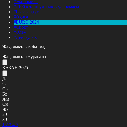
#Экономика
#«100 кітап» ұлттық сауалнамасы
#Референдум
#Оқиға
#EURO 2024
#Спорт
#Әлем
#Денсаулық
Жаңалықтар табылмады
Жаңалықтар мұрағаты
ҚАЗАН 2025
Дс
Сс
Ср
Бс
Жм
Сн
Жк
29
30
1
2
3
4
5