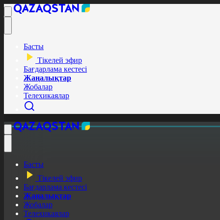
Басты
Тікелей эфир
Бағдарлама кестесі
Жаңалықтар
Жобалар
Телехикаялар
Басты
Тікелей эфир
Бағдарлама кестесі
Жаңалықтар
Жобалар
Телехикаялар