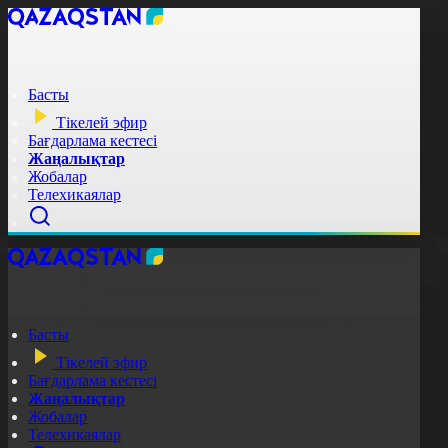
Басты
Тікелей эфир
Бағдарлама кестесі
Жаңалықтар
Жобалар
Телехикаялар
Басты
Тікелей эфир
Бағдарлама кестесі
Жаңалықтар
Жобалар
Телехикаялар