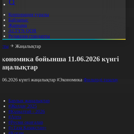
Корпорация туралы
Байланыс
Жарнама
ALTYN QOR
Редакция стандарты
асты
Жаңалықтар
Экономика бойынша 11.06.2026 күнгі
жаңалықтар
1.06.2026 күнгі жаңалықтар
#Экономика
Фильтрді тазалау
Барлық жаңалықтар
#Жолдау 2025
#Құрылтай - 2026
#Апта
#Ресми оқиғалар
#«Таза Қазақстан»
#Қоғам