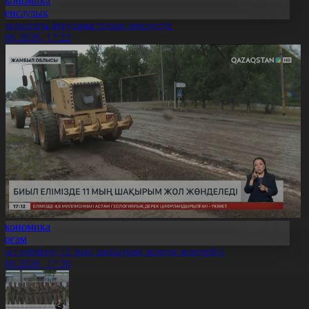
Экономика
Денсаулық
алқаштағы аурухана толық жөнделді
1.06.2026, 17:22
Экономика
Қоғам
иыл елімізде 11 мың шақырым жолды жөндейді
1.06.2026, 17:20