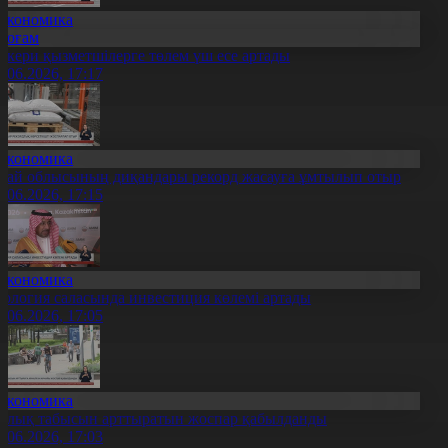
Экономика
Қоғам
скери қызметшілерге төлем үш есе артады
1.06.2026, 17:17
Экономика
бай облысының диқандары рекорд жасауға ұмтылып отыр
1.06.2026, 17:15
Экономика
еология саласында инвестиция көлемі артады
1.06.2026, 17:05
Экономика
алық табысын арттыратын жоспар қабылданды
1.06.2026, 17:03