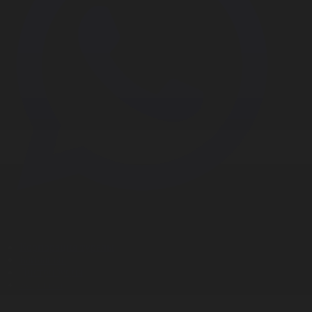
Корпорация туралы
Байланыс
Дистрибуция
Жарнама
Редакция стандарты