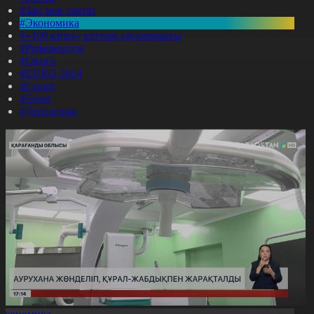
#Заң мен тәртіп
#Экономика
#«100 кітап» ұлттық сауалнамасы
#Референдум
#Оқиға
#EURO 2024
#Спорт
#Әлем
#Денсаулық