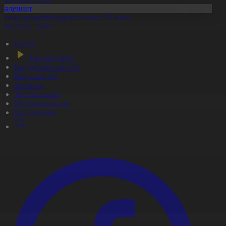
Мәдениет
лттық архивтің құрылғанына 20 жыл
5.08.2026, 20:03
Басты
Тікелей эфир
Бағдарлама кестесі
Жаңалықтар
Жобалар
Телехикаялар
Мультсериалдар
Видеоархив