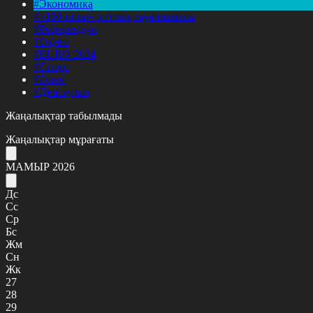
#Экономика
#«100 кітап» ұлттық сауалнамасы
#Референдум
#Оқиға
#EURO 2024
#Спорт
#Әлем
#Денсаулық
Жаңалықтар табылмады
Жаңалықтар мұрағаты
МАМЫР 2026
Дс
Сс
Ср
Бс
Жм
Сн
Жк
27
28
29