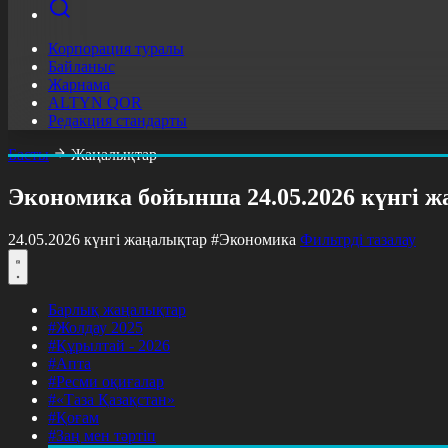
Корпорация туралы
Байланыс
Жарнама
ALTYN QOR
Редакция стандарты
Басты
Жаңалықтар
Экономика бойынша 24.05.2026 күнгі 
24.05.2026 күнгі жаңалықтар
#Экономика
Фильтрді тазалау
Барлық жаңалықтар
#Жолдау 2025
#Құрылтай - 2026
#Апта
#Ресми оқиғалар
#«Таза Қазақстан»
#Қоғам
#Заң мен тәртіп