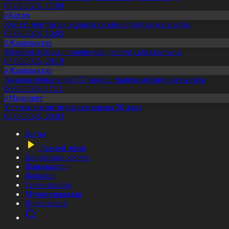
07.08.2026, 17:09
#Қоғам
Құс еті мен тауық жұмыртқасын өндіру қарқын алды
07.08.2026, 10:05
#Жаңалықтар
Мерейлі отбасы – тәрбие мен дәстүр сабақтастығы
07.08.2026, 20:19
#Жаңалықтар
Ақмола облысында 157 науқас трансплантацияға мұқтаж
06.08.2026, 17:11
#Мәдениет
Ұлттық архивтің құрылғанына 20 жыл
05.08.2026, 20:03
Басты
Тікелей эфир
Бағдарлама кестесі
Жаңалықтар
Жобалар
Телехикаялар
Мультсериалдар
Видеоархив