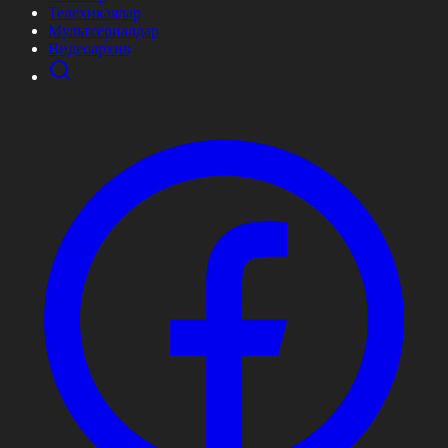
Телехикаялар
Мультсериалдар
Видеоархив