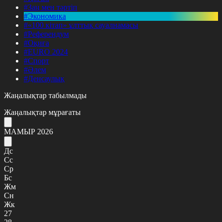
#Заң мен тәртіп
#Экономика
#«100 кітап» ұлттық сауалнамасы
#Референдум
#Оқиға
#EURO 2024
#Спорт
#Әлем
#Денсаулық
Жаңалықтар табылмады
Жаңалықтар мұрағаты
МАМЫР 2026
Дс
Сс
Ср
Бс
Жм
Сн
Жк
27