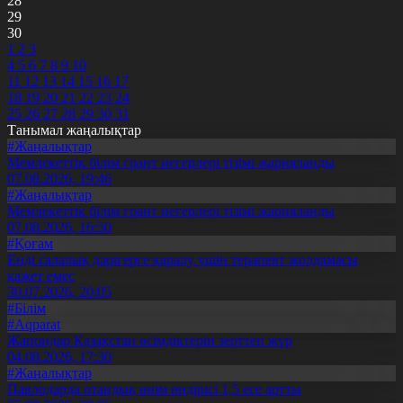
28
29
30
1
2
3
4
5
6
7
8
9
10
11
12
13
14
15
16
17
18
19
20
21
22
23
24
25
26
27
28
29
30
31
Танымал жаңалықтар
#Жаңалықтар
Мемлекеттік білім грант иегерлері тізімі жарияланды
07.08.2026, 19:46
#Жаңалықтар
Мемлекеттік білім грант иегерлері тізімі жарияланды
07.08.2026, 16:50
#Қоғам
Енді салалық дәрігерге қаралу үшін терапевт жолдамасы
қажет емес
30.07.2026, 20:05
#Білім
#Aqparat
Жапондар Қазақстан өсімдіктерін зерттеп жүр
04.08.2026, 17:30
#Жаңалықтар
Павлодарда отандық өнім өндірісі 1,5 есе артты