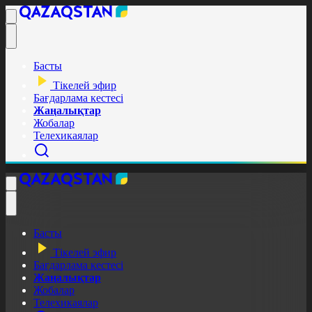
Басты
Тікелей эфир
Бағдарлама кестесі
Жаңалықтар
Жобалар
Телехикаялар
Басты
Тікелей эфир
Бағдарлама кестесі
Жаңалықтар
Жобалар
Телехикаялар