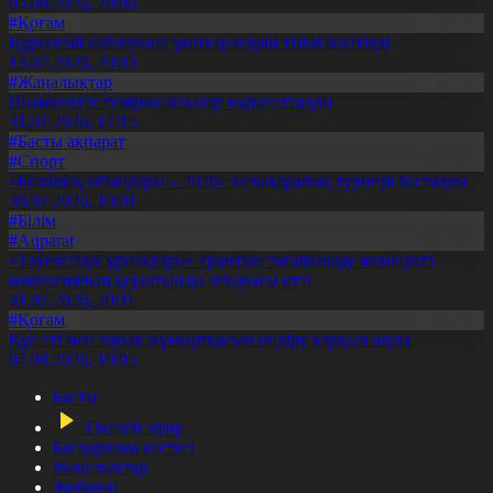
05.08.2026, 20:06
#Қоғам
Құрылтай сайлауына үміткерлердің тізімі бекітілді
13.07.2026, 20:03
#Жаңалықтар
Шымкентте теміржолшылар марапатталды
31.07.2026, 17:15
#Басты ақпарат
#Спорт
«Болашақ ойындары – 2026» халықаралық турнирі басталды
30.07.2026, 10:01
#Білім
#Aqparat
«Тәуелсіздік ұрпақтары» грантын тағайындау жөніндегі
комиссияның қорытынды отырысы өтті
31.07.2026, 20:11
#Қоғам
Құс еті мен тауық жұмыртқасын өндіру қарқын алды
07.08.2026, 10:05
Басты
Тікелей эфир
Бағдарлама кестесі
Жаңалықтар
Жобалар