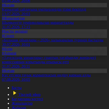
05.08.2026, 20:06
#Қоғам
Құрылтай сайлауына үміткерлердің тізімі бекітілді
13.07.2026, 20:03
#Жаңалықтар
Шымкентте теміржолшылар марапатталды
31.07.2026, 17:15
#Басты ақпарат
#Спорт
«Болашақ ойындары – 2026» халықаралық турнирі басталды
30.07.2026, 10:01
#Білім
#Aqparat
«Тәуелсіздік ұрпақтары» грантын тағайындау жөніндегі
комиссияның қорытынды отырысы өтті
31.07.2026, 20:11
#Қоғам
Құс еті мен тауық жұмыртқасын өндіру қарқын алды
07.08.2026, 10:05
Басты
Тікелей эфир
Бағдарлама кестесі
Жаңалықтар
Жобалар