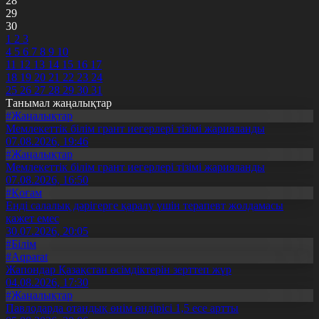
28
29
30
1
2
3
4
5
6
7
8
9
10
11
12
13
14
15
16
17
18
19
20
21
22
23
24
25
26
27
28
29
30
31
Танымал жаңалықтар
#Жаңалықтар
Мемлекеттік білім грант иегерлері тізімі жарияланды
07.08.2026, 19:46
#Жаңалықтар
Мемлекеттік білім грант иегерлері тізімі жарияланды
07.08.2026, 16:50
#Қоғам
Енді салалық дәрігерге қаралу үшін терапевт жолдамасы
қажет емес
30.07.2026, 20:05
#Білім
#Aqparat
Жапондар Қазақстан өсімдіктерін зерттеп жүр
04.08.2026, 17:30
#Жаңалықтар
Павлодарда отандық өнім өндірісі 1,5 есе артты