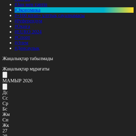
#Заң мен тәртіп
#Экономика
#«100 кітап» ұлттық сауалнамасы
#Референдум
#Оқиға
#EURO 2024
#Спорт
#Әлем
#Денсаулық
Жаңалықтар табылмады
Жаңалықтар мұрағаты
МАМЫР 2026
Дс
Сс
Ср
Бс
Жм
Сн
Жк
27