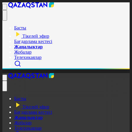
Басты
Тікелей эфир
Бағдарлама кестесі
Жаңалықтар
Жобалар
Телехикаялар
Басты
Тікелей эфир
Бағдарлама кестесі
Жаңалықтар
Жобалар
Телехикаялар