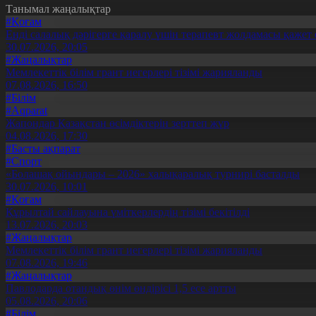
Танымал жаңалықтар
#Қоғам
Енді салалық дәрігерге қаралу үшін терапевт жолдамасы қажет 
30.07.2026, 20:05
#Жаңалықтар
Мемлекеттік білім грант иегерлері тізімі жарияланды
07.08.2026, 16:50
#Білім
#Aqparat
Жапондар Қазақстан өсімдіктерін зерттеп жүр
04.08.2026, 17:30
#Басты ақпарат
#Спорт
«Болашақ ойындары – 2026» халықаралық турнирі басталды
30.07.2026, 10:01
#Қоғам
Құрылтай сайлауына үміткерлердің тізімі бекітілді
13.07.2026, 20:03
#Жаңалықтар
Мемлекеттік білім грант иегерлері тізімі жарияланды
07.08.2026, 19:46
#Жаңалықтар
Павлодарда отандық өнім өндірісі 1,5 есе артты
05.08.2026, 20:06
#Білім