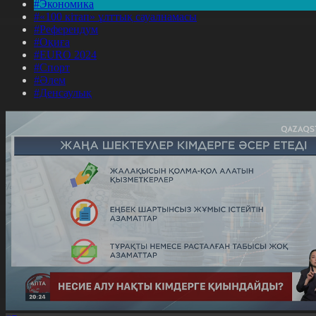
#Экономика
#«100 кітап» ұлттық сауалнамасы
#Референдум
#Оқиға
#EURO 2024
#Спорт
#Әлем
#Денсаулық