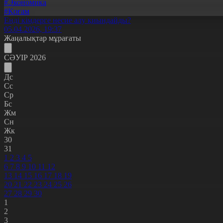
#Экономика
#Қоғам
Енді кімдерге несие алу қиындайды?
05.04.2026, 19:37
Жаңалықтар мұрағаты
СӘУІР 2026
Дс
Сс
Ср
Бс
Жм
Сн
Жк
30
31
1
2
3
4
5
6
7
8
9
10
11
12
13
14
15
16
17
18
19
20
21
22
23
24
25
26
27
28
29
30
1
2
3