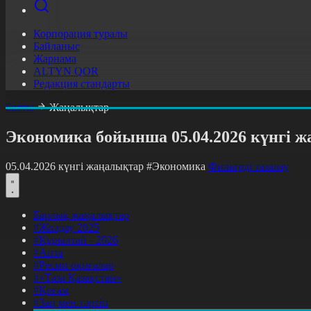
Корпорация туралы
Байланыс
Жарнама
ALTYN QOR
Редакция стандарты
Басты
Жаңалықтар
Экономика бойынша 05.04.2026 күнгі 
05.04.2026 күнгі жаңалықтар
#Экономика
Фильтрді тазалау
Барлық жаңалықтар
#Жолдау 2025
#Құрылтай - 2026
#Апта
#Ресми оқиғалар
#«Таза Қазақстан»
#Қоғам
#Заң мен тәртіп