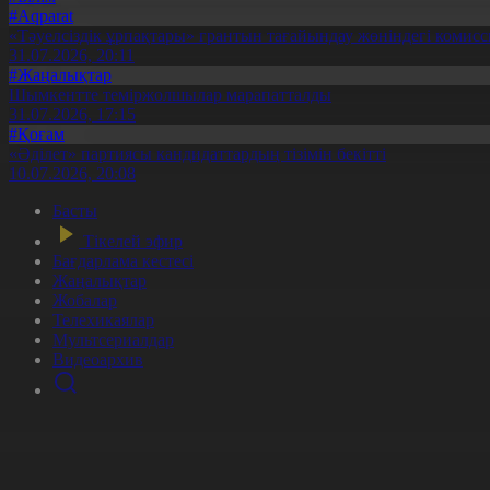
#Aqparat
«Тәуелсіздік ұрпақтары» грантын тағайындау жөніндегі коми
31.07.2026, 20:11
#Жаңалықтар
Шымкентте теміржолшылар марапатталды
31.07.2026, 17:15
#Қоғам
«Әділет» партиясы кандидаттардың тізімін бекітті
10.07.2026, 20:08
Басты
Тікелей эфир
Бағдарлама кестесі
Жаңалықтар
Жобалар
Телехикаялар
Мультсериалдар
Видеоархив