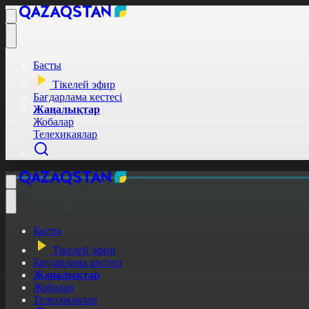
Басты
Тікелей эфир
Бағдарлама кестесі
Жаңалықтар
Жобалар
Телехикаялар
Басты
Тікелей эфир
Бағдарлама кестесі
Жаңалықтар
Жобалар
Телехикаялар