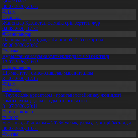
қажет емес
30.07.2026, 20:05
#Білім
#Aqparat
Жапондар Қазақстан өсімдіктерін зерттеп жүр
04.08.2026, 17:30
#Жаңалықтар
Павлодарда отандық өнім өндірісі 1,5 есе артты
05.08.2026, 20:06
#Қоғам
Құрылтай сайлауына үміткерлердің тізімі бекітілді
13.07.2026, 20:03
#Жаңалықтар
Шымкентте теміржолшылар марапатталды
31.07.2026, 17:15
#Білім
#Aqparat
«Тәуелсіздік ұрпақтары» грантын тағайындау жөніндегі
комиссияның қорытынды отырысы өтті
31.07.2026, 20:11
#Басты ақпарат
#Спорт
«Болашақ ойындары – 2026» халықаралық турнирі басталды
30.07.2026, 10:01
#Қоғам