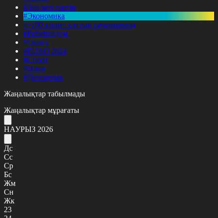
#Заң мен тәртіп
#Экономика
#«100 кітап» ұлттық сауалнамасы
#Референдум
#Оқиға
#EURO 2024
#Спорт
#Әлем
#Денсаулық
Жаңалықтар табылмады
Жаңалықтар мұрағаты
НАУРЫЗ 2026
Дс
Сс
Ср
Бс
Жм
Сн
Жк
23