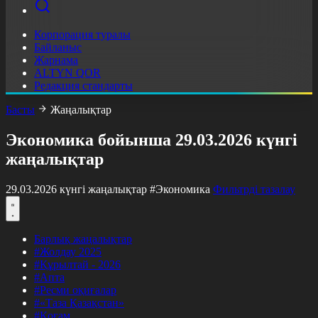
Корпорация туралы
Байланыс
Жарнама
ALTYN QOR
Редакция стандарты
Басты
Жаңалықтар
Экономика бойынша 29.03.2026 күнгі
жаңалықтар
29.03.2026 күнгі жаңалықтар
#Экономика
Фильтрді тазалау
Барлық жаңалықтар
#Жолдау 2025
#Құрылтай - 2026
#Апта
#Ресми оқиғалар
#«Таза Қазақстан»
#Қоғам