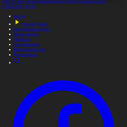
Құс еті мен тауық жұмыртқасын өндіру қарқын алды
07.08.2026, 10:05
Басты
Тікелей эфир
Бағдарлама кестесі
Жаңалықтар
Жобалар
Телехикаялар
Мультсериалдар
Видеоархив