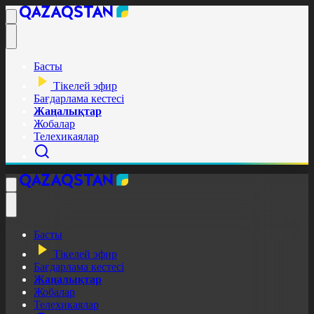
Басты
Тікелей эфир
Бағдарлама кестесі
Жаңалықтар
Жобалар
Телехикаялар
Басты
Тікелей эфир
Бағдарлама кестесі
Жаңалықтар
Жобалар
Телехикаялар