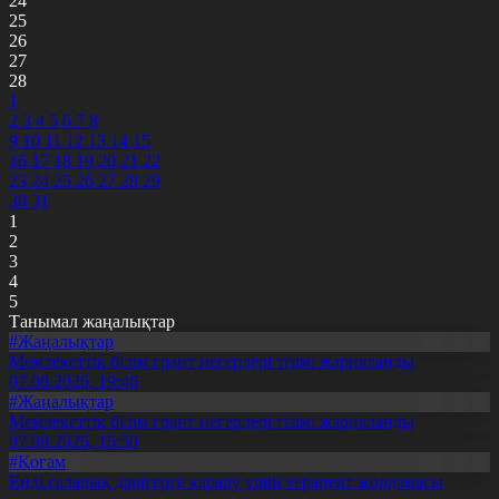
24
25
26
27
28
1
2
3
4
5
6
7
8
9
10
11
12
13
14
15
16
17
18
19
20
21
22
23
24
25
26
27
28
29
30
31
1
2
3
4
5
Танымал жаңалықтар
#Жаңалықтар
Мемлекеттік білім грант иегерлері тізімі жарияланды
07.08.2026, 19:46
#Жаңалықтар
Мемлекеттік білім грант иегерлері тізімі жарияланды
07.08.2026, 16:50
#Қоғам
Енді салалық дәрігерге қаралу үшін терапевт жолдамасы