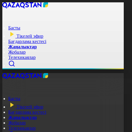
Басты
Тікелей эфир
Бағдарлама кестесі
Жаңалықтар
Жобалар
Телехикаялар
Басты
Тікелей эфир
Бағдарлама кестесі
Жаңалықтар
Жобалар
Телехикаялар