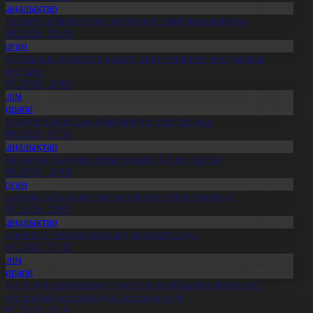
Жаңалықтар
емлекеттік білім грант иегерлері тізімі жарияланды
7.08.2026, 19:46
Қоғам
нді салалық дәрігерге қаралу үшін терапевт жолдамасы
ажет емес
0.07.2026, 20:05
Білім
Aqparat
апондар Қазақстан өсімдіктерін зерттеп жүр
4.08.2026, 17:30
Жаңалықтар
авлодарда отандық өнім өндірісі 1,5 есе артты
5.08.2026, 20:06
Қоғам
ұрылтай сайлауына үміткерлердің тізімі бекітілді
3.07.2026, 20:03
Жаңалықтар
ымкентте теміржолшылар марапатталды
1.07.2026, 17:15
Білім
Aqparat
Тәуелсіздік ұрпақтары» грантын тағайындау жөніндегі
омиссияның қорытынды отырысы өтті
1.07.2026, 20:11