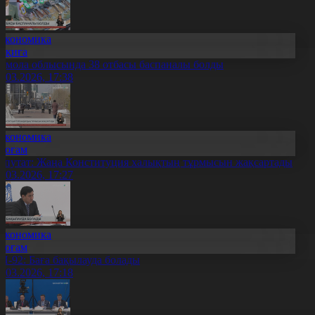
Экономика
Оқиға
қмола облысында 38 отбасы баспаналы болды
7.03.2026, 17:38
Экономика
Қоғам
епутат: Жаңа Конституция халықтың тұрмысын жақсартады
7.03.2026, 17:27
Экономика
Қоғам
И-92: Баға бақылауда болады
7.03.2026, 17:18