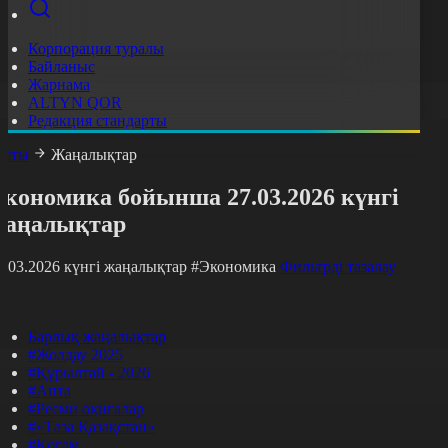
Корпорация туралы
Байланыс
Жарнама
ALTYN QOR
Редакция стандарты
асты
Жаңалықтар
Экономика бойынша 27.03.2026 күнгі
жаңалықтар
7.03.2026 күнгі жаңалықтар
#Экономика
Фильтрді тазалау
Барлық жаңалықтар
#Жолдау 2025
#Құрылтай - 2026
#Апта
#Ресми оқиғалар
#«Таза Қазақстан»
#Қоғам