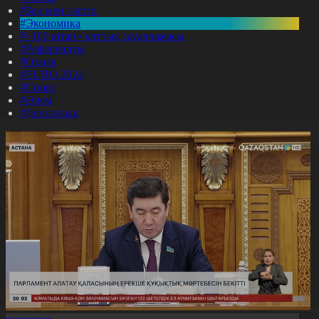
#Заң мен тәртіп
#Экономика
#«100 кітап» ұлттық сауалнамасы
#Референдум
#Оқиға
#EURO 2024
#Спорт
#Әлем
#Денсаулық