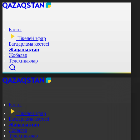
Басты
Тікелей эфир
Бағдарлама кестесі
Жаңалықтар
Жобалар
Телехикаялар
Басты
Тікелей эфир
Бағдарлама кестесі
Жаңалықтар
Жобалар
Телехикаялар