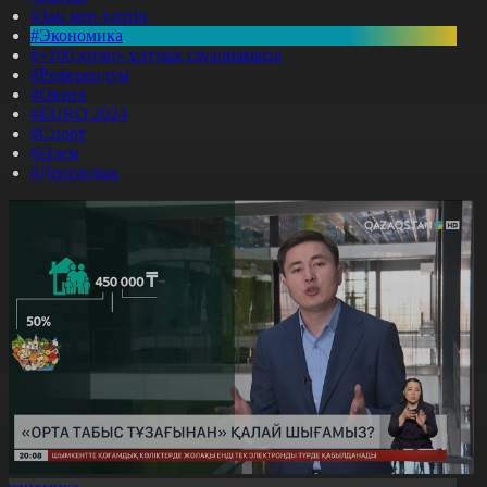
#Заң мен тәртіп
#Экономика
#«100 кітап» ұлттық сауалнамасы
#Референдум
#Оқиға
#EURO 2024
#Спорт
#Әлем
#Денсаулық