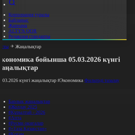
Корпорация туралы
Байланыс
Жарнама
ALTYN QOR
Редакция стандарты
асты
Жаңалықтар
Экономика бойынша 05.03.2026 күнгі
жаңалықтар
5.03.2026 күнгі жаңалықтар
#Экономика
Фильтрді тазалау
Барлық жаңалықтар
#Жолдау 2025
#Құрылтай - 2026
#Апта
#Ресми оқиғалар
#«Таза Қазақстан»
#Қоғам