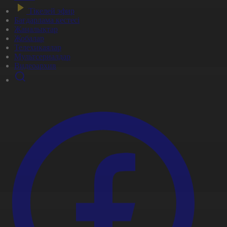
Тікелей эфир
Бағдарлама кестесі
Жаңалықтар
Жобалар
Телехикаялар
Мультсериалдар
Видеоархив