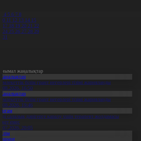
8
3
4
5
6
7
8
10
11
12
13
14
15
6
17
18
19
20
21
22
3
24
25
26
27
28
29
0
31
анымал жаңалықтар
Жаңалықтар
емлекеттік білім грант иегерлері тізімі жарияланды
7.08.2026, 16:50
Жаңалықтар
емлекеттік білім грант иегерлері тізімі жарияланды
7.08.2026, 19:46
Қоғам
нді салалық дәрігерге қаралу үшін терапевт жолдамасы
ажет емес
0.07.2026, 20:05
Білім
Aqparat