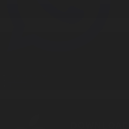
Корпорация туралы
Байланыс
Дистрибуция
Жарнама
Редакция стандарты