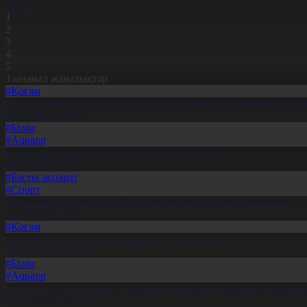
30
31
1
2
3
4
5
Танымал жаңалықтар
#Қоғам
Енді салалық дәрігерге қаралу үшін терапевт жолдамасы қажет 
30.07.2026, 20:05
#Білім
#Aqparat
Жапондар Қазақстан өсімдіктерін зерттеп жүр
04.08.2026, 17:30
#Басты ақпарат
#Спорт
«Болашақ ойындары – 2026» халықаралық турнирі басталды
30.07.2026, 10:01
#Қоғам
Құрылтай сайлауына үміткерлердің тізімі бекітілді
13.07.2026, 20:03
#Білім
#Aqparat
«Тәуелсіздік ұрпақтары» грантын тағайындау жөніндегі коми
31.07.2026, 20:11