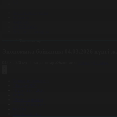
Корпорация туралы
Байланыс
Жарнама
ALTYN QOR
Редакция стандарты
Басты
Жаңалықтар
Экономика бойынша 04.03.2026 күнгі 
04.03.2026 күнгі жаңалықтар
#Экономика
Фильтрді тазалау
Барлық жаңалықтар
#Жолдау 2025
#Құрылтай - 2026
#Апта
#Ресми оқиғалар
#«Таза Қазақстан»
#Қоғам
#Заң мен тәртіп