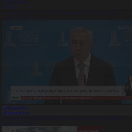
#Экономика
#Қоғам
Алимент шет елде жүрген борышкерлерден де өндіріледі
04.03.2026, 20:21
#Экономика
#Референдум
Геосаяси жағдай Қазақстан-Иран саудасына әсер етуі мүмкін
04.03.2026, 20:16