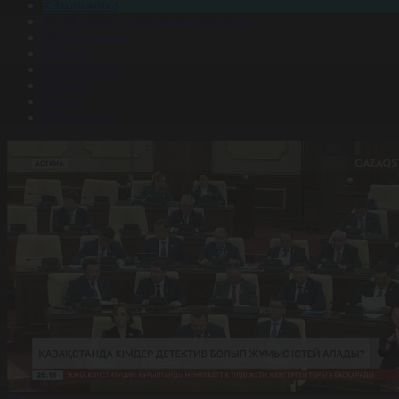
#Экономика
#«100 кітап» ұлттық сауалнамасы
#Референдум
#Оқиға
#EURO 2024
#Спорт
#Әлем
#Денсаулық