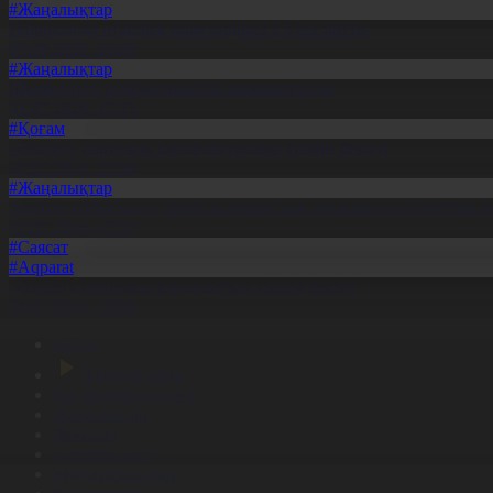
#Жаңалықтар
Павлодарда отандық өнім өндірісі 1,5 есе артты
05.08.2026, 20:06
#Жаңалықтар
Шымкентте теміржолшылар марапатталды
31.07.2026, 17:15
#Қоғам
«Әділет» партиясы кандидаттардың тізімін бекітті
10.07.2026, 20:08
#Жаңалықтар
Ақмола облысында тұрақты жұмыстың арқасында әлеуметтік к
31.07.2026, 17:03
#Саясат
#Aqparat
«Әділет» партиясы кандидаттар тізімін бекітті
10.07.2026, 17:00
Басты
Тікелей эфир
Бағдарлама кестесі
Жаңалықтар
Жобалар
Телехикаялар
Мультсериалдар