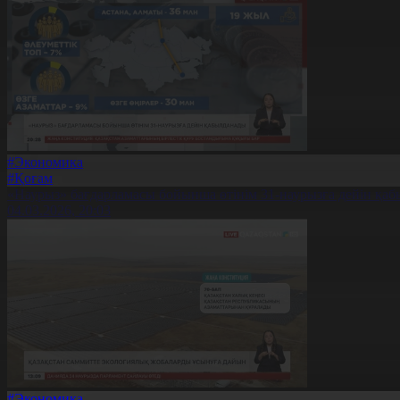
#Экономика
#Қоғам
«Наурыз» бағдарламасы бойынша өтінім 31-наурызға дейін қа
04.03.2026, 20:03
#Экономика