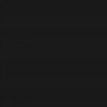
Басты
Тікелей эфир
Бағдарлама кестесі
Жаңалықтар
Жобалар
Телехикаялар
Басты
Тікелей эфир
Бағдарлама кестесі
Жаңалықтар
Жобалар
Телехикаялар