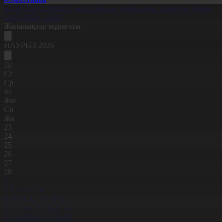
Қазақстан саммитте экологиялық жобаларды ұсынуға дайын
04.03.2026, 13:03
Жаңалықтар мұрағаты
НАУРЫЗ 2026
Дс
Сс
Ср
Бс
Жм
Сн
Жк
23
24
25
26
27
28
1
2
3
4
5
6
7
8
9
10
11
12
13
14
15
16
17
18
19
20
21
22
23
24
25
26
27
28
29