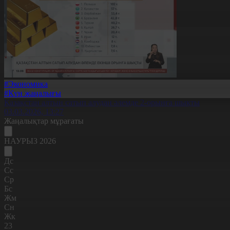
#Экономика
#Күн жаңалығы
Қазақстан алтын сатып алудан әлемде 2-орынға шықты
03.03.2026, 13:27
Жаңалықтар мұрағаты
НАУРЫЗ 2026
Дс
Сс
Ср
Бс
Жм
Сн
Жк
23