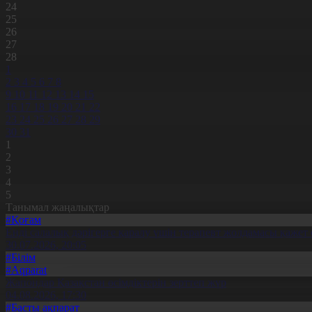
24
25
26
27
28
1
2
3
4
5
6
7
8
9
10
11
12
13
14
15
16
17
18
19
20
21
22
23
24
25
26
27
28
29
30
31
1
2
3
4
5
Танымал жаңалықтар
#Қоғам
Енді салалық дәрігерге қаралу үшін терапевт жолдамасы қажет 
30.07.2026, 20:05
#Білім
#Aqparat
Жапондар Қазақстан өсімдіктерін зерттеп жүр
04.08.2026, 17:30
#Басты ақпарат