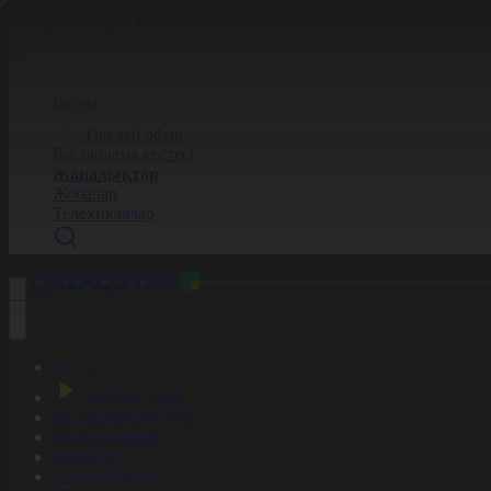
Басты
Тікелей эфир
Бағдарлама кестесі
Жаңалықтар
Жобалар
Телехикаялар
Басты
Тікелей эфир
Бағдарлама кестесі
Жаңалықтар
Жобалар
Телехикаялар