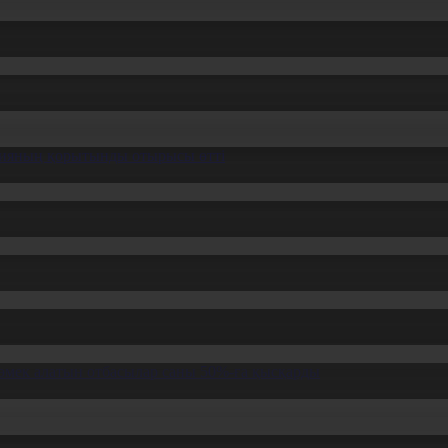
ссияның қорытынды отырысы өтті
өмек алатын отбасылар саны 50%-ға қысқарды