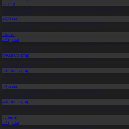
#Спорт
«Болашақ ойындары – 2026» халықаралық турнирі басталды
30.07.2026, 10:01
#Қоғам
Құрылтай сайлауына үміткерлердің тізімі бекітілді
13.07.2026, 20:03
#Білім
#Aqparat
«Тәуелсіздік ұрпақтары» грантын тағайындау жөніндегі коми
31.07.2026, 20:11
#Жаңалықтар
Павлодарда отандық өнім өндірісі 1,5 есе артты
05.08.2026, 20:06
#Жаңалықтар
Шымкентте теміржолшылар марапатталды
31.07.2026, 17:15
#Қоғам
«Әділет» партиясы кандидаттардың тізімін бекітті
10.07.2026, 20:08
#Жаңалықтар
Ақмола облысында тұрақты жұмыстың арқасында әлеуметтік к
31.07.2026, 17:03
#Саясат
#Aqparat
«Әділет» партиясы кандидаттар тізімін бекітті