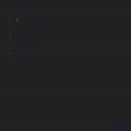
10.07.2026, 17:00
Басты
Тікелей эфир
Бағдарлама кестесі
Жаңалықтар
Жобалар
Телехикаялар
Мультсериалдар
Видеоархив