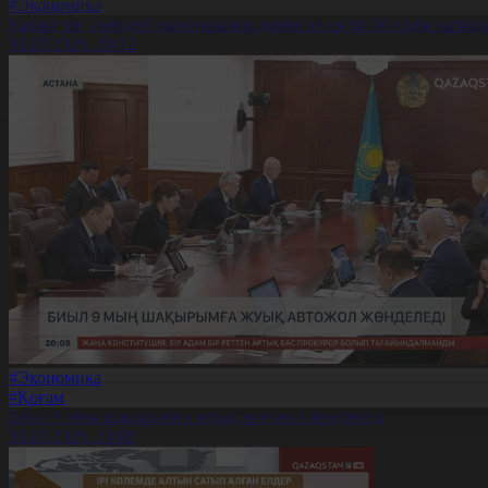
#Экономика
Қазақстан әлемдегі экономикасы дамыған ең ірі 50 елдің қатары
03.03.2026, 20:12
#Экономика
#Қоғам
Биыл 9 мың шақырымға жуық автожол жөнделеді
03.03.2026, 20:08