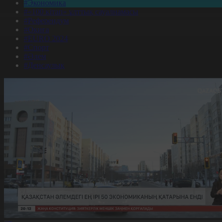
#Экономика
#«100 кітап» ұлттық сауалнамасы
#Референдум
#Оқиға
#EURO 2024
#Спорт
#Әлем
#Денсаулық