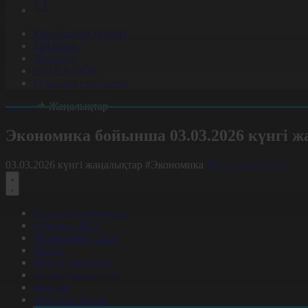
Корпорация туралы
Байланыс
Жарнама
ALTYN QOR
Редакция стандарты
Басты
Жаңалықтар
Экономика бойынша 03.03.2026 күнгі 
03.03.2026 күнгі жаңалықтар
#Экономика
Фильтрді тазалау
Барлық жаңалықтар
#Жолдау 2025
#Құрылтай - 2026
#Апта
#Ресми оқиғалар
#«Таза Қазақстан»
#Қоғам
#Заң мен тәртіп