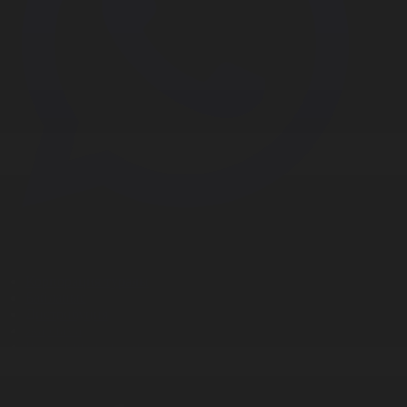
Корпорация туралы
Байланыс
Дистрибуция
Жарнама
Редакция стандарты