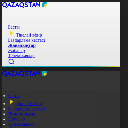
Басты
Тікелей эфир
Бағдарлама кестесі
Жаңалықтар
Жобалар
Телехикаялар
Басты
Тікелей эфир
Бағдарлама кестесі
Жаңалықтар
Жобалар
Телехикаялар