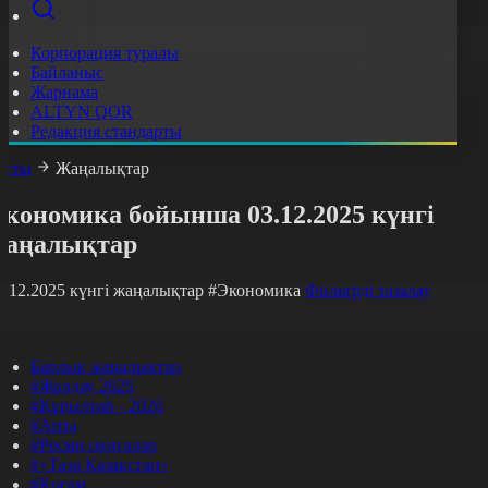
Корпорация туралы
Байланыс
Жарнама
ALTYN QOR
Редакция стандарты
асты
Жаңалықтар
Экономика бойынша 03.12.2025 күнгі
жаңалықтар
3.12.2025 күнгі жаңалықтар
#Экономика
Фильтрді тазалау
Барлық жаңалықтар
#Жолдау 2025
#Құрылтай - 2026
#Апта
#Ресми оқиғалар
#«Таза Қазақстан»
#Қоғам