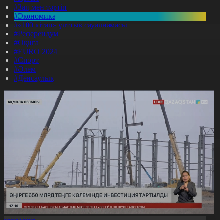
#Заң мен тәртіп
#Экономика
#«100 кітап» ұлттық сауалнамасы
#Референдум
#Оқиға
#EURO 2024
#Спорт
#Әлем
#Денсаулық