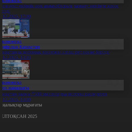
Экономика
резидент өңірлік жүк авиахабтарын дамыту жөнінде кеңес
ткізді
3.12.2025, 17:00
Экономика
Цифрлық Қазақстан
азақстанда цифрлық теңгемен алғаш рет несие берілді
3.12.2025, 13:03
Экономика
Күн жаңалығы
азақстан халқы ₸500 миллиардқа ипотека рәсімдеген
3.12.2025, 13:00
аңалықтар мұрағаты
ЕЛТОҚСАН 2025
с