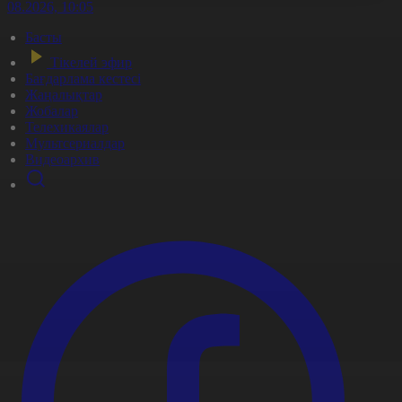
7.08.2026, 10:05
Басты
Тікелей эфир
Бағдарлама кестесі
Жаңалықтар
Жобалар
Телехикаялар
Мультсериалдар
Видеоархив