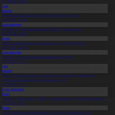
0.07.2026, 20:05
Білім
Aqparat
апондар Қазақстан өсімдіктерін зерттеп жүр
4.08.2026, 17:30
Жаңалықтар
авлодарда отандық өнім өндірісі 1,5 есе артты
5.08.2026, 20:06
Қоғам
ұрылтай сайлауына үміткерлердің тізімі бекітілді
3.07.2026, 20:03
Жаңалықтар
ымкентте теміржолшылар марапатталды
1.07.2026, 17:15
Білім
Aqparat
Тәуелсіздік ұрпақтары» грантын тағайындау жөніндегі
омиссияның қорытынды отырысы өтті
1.07.2026, 20:11
Басты ақпарат
Спорт
Болашақ ойындары – 2026» халықаралық турнирі басталды
0.07.2026, 10:01
Қоғам
ұс еті мен тауық жұмыртқасын өндіру қарқын алды