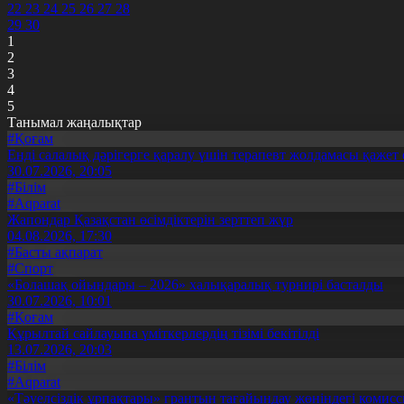
22
23
24
25
26
27
28
29
30
1
2
3
4
5
Танымал жаңалықтар
#Қоғам
Енді салалық дәрігерге қаралу үшін терапевт жолдамасы қажет 
30.07.2026, 20:05
#Білім
#Aqparat
Жапондар Қазақстан өсімдіктерін зерттеп жүр
04.08.2026, 17:30
#Басты ақпарат
#Спорт
«Болашақ ойындары – 2026» халықаралық турнирі басталды
30.07.2026, 10:01
#Қоғам
Құрылтай сайлауына үміткерлердің тізімі бекітілді
13.07.2026, 20:03
#Білім
#Aqparat
«Тәуелсіздік ұрпақтары» грантын тағайындау жөніндегі коми