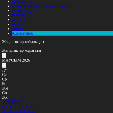
#Экономика
#«100 кітап» ұлттық сауалнамасы
#Референдум
#Оқиға
#EURO 2024
#Спорт
#Әлем
#Денсаулық
Жаңалықтар табылмады
Жаңалықтар мұрағаты
МАУСЫМ 2026
Дс
Сс
Ср
Бс
Жм
Сн
Жк
1
2
3
4
5
6
7
8
9
10
11
12
13
14
15
16
17
18
19
20
21