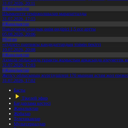
31.07.2026, 20:11
#Жаңалықтар
Шымкентте теміржолшылар марапатталды
31.07.2026, 17:15
#Жаңалықтар
Павлодарда отандық өнім өндірісі 1,5 есе артты
05.08.2026, 20:06
#Қоғам
«Әділет» партиясы кандидаттардың тізімін бекітті
10.07.2026, 20:08
#Жаңалықтар
Ақмола облысында тұрақты жұмыстың арқасында әлеуметтік к
31.07.2026, 17:03
#Жаңалықтар
Жетісу облысының жүргізушілері 170 мыңнан астам жол ережес
31.07.2026, 17:02
Басты
Тікелей эфир
Бағдарлама кестесі
Жаңалықтар
Жобалар
Телехикаялар
Мультсериалдар