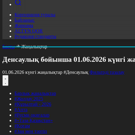
Корпорация туралы
Байланыс
Жарнама
ALTYN QOR
Редакция стандарты
Басты
Жаңалықтар
Денсаулық бойынша 01.06.2026 күнгі 
01.06.2026 күнгі жаңалықтар
#Денсаулық
Фильтрді тазалау
Барлық жаңалықтар
#Жолдау 2025
#Құрылтай - 2026
#Апта
#Ресми оқиғалар
#«Таза Қазақстан»
#Қоғам
#Заң мен тәртіп