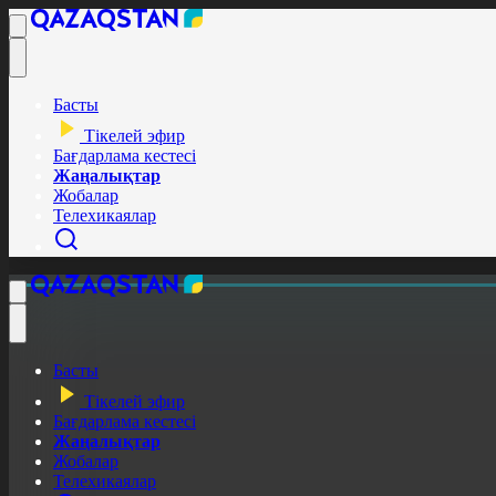
Басты
Тікелей эфир
Бағдарлама кестесі
Жаңалықтар
Жобалар
Телехикаялар
Басты
Тікелей эфир
Бағдарлама кестесі
Жаңалықтар
Жобалар
Телехикаялар