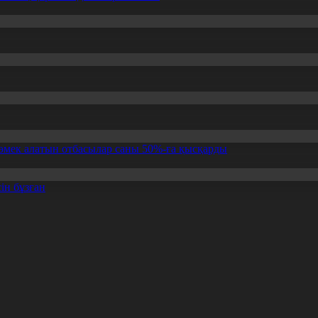
өмек алатын отбасылар саны 50%-ға қысқарды
ін бұзған