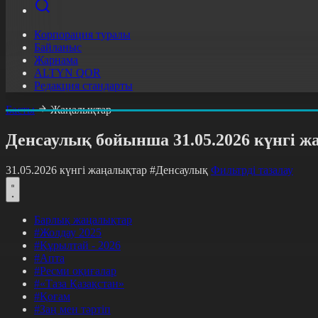
Корпорация туралы
Байланыс
Жарнама
ALTYN QOR
Редакция стандарты
Басты
Жаңалықтар
Денсаулық бойынша 31.05.2026 күнгі 
31.05.2026 күнгі жаңалықтар
#Денсаулық
Фильтрді тазалау
Барлық жаңалықтар
#Жолдау 2025
#Құрылтай - 2026
#Апта
#Ресми оқиғалар
#«Таза Қазақстан»
#Қоғам
#Заң мен тәртіп