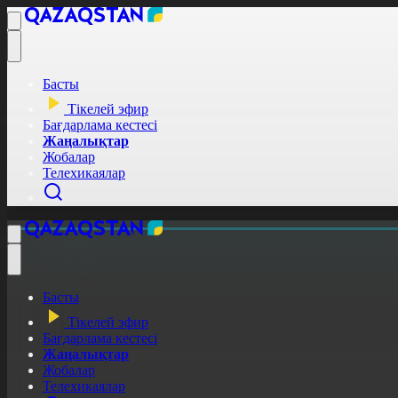
Басты
Тікелей эфир
Бағдарлама кестесі
Жаңалықтар
Жобалар
Телехикаялар
Басты
Тікелей эфир
Бағдарлама кестесі
Жаңалықтар
Жобалар
Телехикаялар