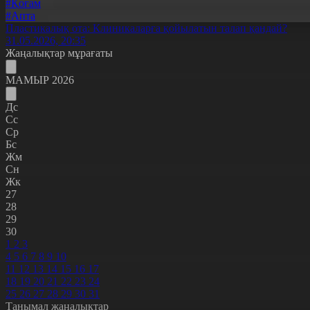
#Қоғам
#Апта
Пластикалық ота: Клиникаларға қойылатын талап қандай?
31.05.2026, 20:35
Жаңалықтар мұрағаты
МАМЫР 2026
Дс
Сс
Ср
Бс
Жм
Сн
Жк
27
28
29
30
1
2
3
4
5
6
7
8
9
10
11
12
13
14
15
16
17
18
19
20
21
22
23
24
25
26
27
28
29
30
31
Танымал жаңалықтар