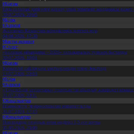
#Қоғам
Енді салалық дәрігерге қаралу үшін терапевт жолдамасы қажет 
30.07.2026, 20:05
#Білім
#Aqparat
Жапондар Қазақстан өсімдіктерін зерттеп жүр
04.08.2026, 17:30
#Басты ақпарат
#Спорт
«Болашақ ойындары – 2026» халықаралық турнирі басталды
30.07.2026, 10:01
#Қоғам
Құрылтай сайлауына үміткерлердің тізімі бекітілді
13.07.2026, 20:03
#Білім
#Aqparat
«Тәуелсіздік ұрпақтары» грантын тағайындау жөніндегі коми
31.07.2026, 20:11
#Жаңалықтар
Шымкентте теміржолшылар марапатталды
31.07.2026, 17:15
#Жаңалықтар
Павлодарда отандық өнім өндірісі 1,5 есе артты
05.08.2026, 20:06
#Қоғам