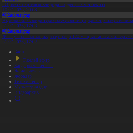
«Әділет» партиясы кандидаттардың тізімін бекітті
10.07.2026, 20:08
#Жаңалықтар
Ақмола облысында тұрақты жұмыстың арқасында әлеуметтік к
31.07.2026, 17:03
#Жаңалықтар
Жетісу облысының жүргізушілері 170 мыңнан астам жол ережес
31.07.2026, 17:02
Басты
Тікелей эфир
Бағдарлама кестесі
Жаңалықтар
Жобалар
Телехикаялар
Мультсериалдар
Видеоархив