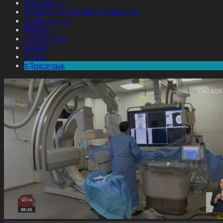
#Экономика
#«100 кітап» ұлттық сауалнамасы
#Референдум
#Оқиға
#EURO 2024
#Спорт
#Әлем
#Денсаулық