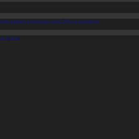
өмек алатын отбасылар саны 50%-ға қысқарды
ін бұзған