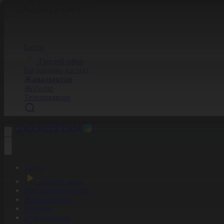
Басты
Тікелей эфир
Бағдарлама кестесі
Жаңалықтар
Жобалар
Телехикаялар
Басты
Тікелей эфир
Бағдарлама кестесі
Жаңалықтар
Жобалар
Телехикаялар