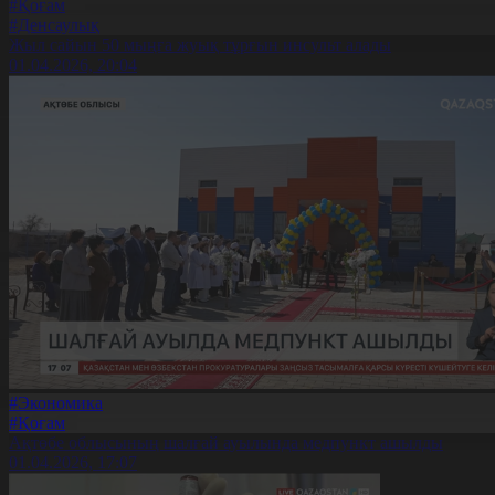
#Қоғам
#Денсаулық
Жыл сайын 50 мыңға жуық тұрғын инсульт алады
01.04.2026, 20:04
#Экономика
#Қоғам
Ақтөбе облысының шалғай ауылында медпункт ашылды
01.04.2026, 17:07