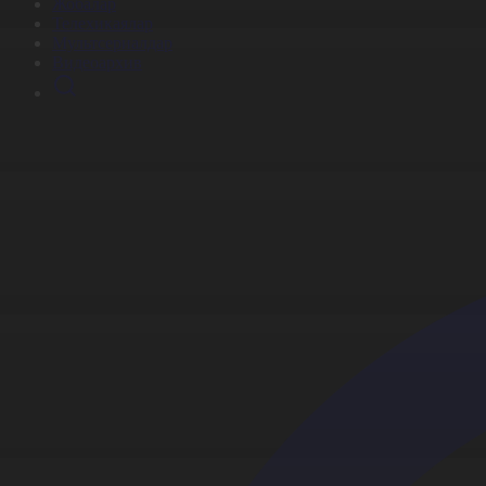
Жобалар
Телехикаялар
Мультсериалдар
Видеоархив