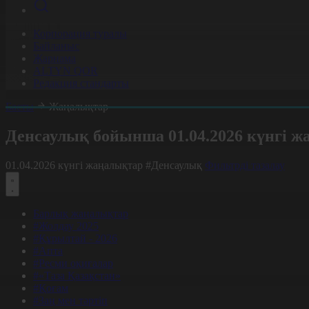
Корпорация туралы
Байланыс
Жарнама
ALTYN QOR
Редакция стандарты
Басты
Жаңалықтар
Денсаулық бойынша 01.04.2026 күнгі 
01.04.2026 күнгі жаңалықтар
#Денсаулық
Фильтрді тазалау
Барлық жаңалықтар
#Жолдау 2025
#Құрылтай - 2026
#Апта
#Ресми оқиғалар
#«Таза Қазақстан»
#Қоғам
#Заң мен тәртіп