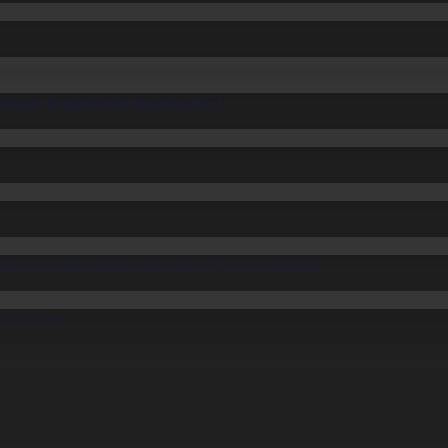
ссияның қорытынды отырысы өтті
өмек алатын отбасылар саны 50%-ға қысқарды
ін бұзған