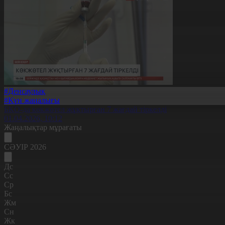
#Денсаулық
#Күн жаңалығы
БҚО-да көкжөтел жұқтырған 7 жағдай тіркелді
01.04.2026, 10:12
Жаңалықтар мұрағаты
СӘУІР 2026
Дс
Сс
Ср
Бс
Жм
Сн
Жк