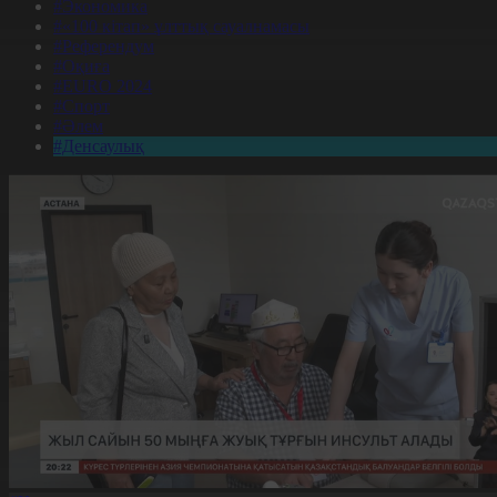
#Экономика
#«100 кітап» ұлттық сауалнамасы
#Референдум
#Оқиға
#EURO 2024
#Спорт
#Әлем
#Денсаулық