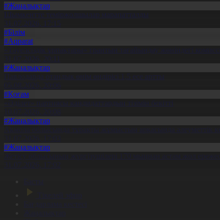
#Жаңалықтар
Шымкентте теміржолшылар марапатталды
31.07.2026, 17:15
#Білім
#Aqparat
«Тәуелсіздік ұрпақтары» грантын тағайындау жөніндегі коми
31.07.2026, 20:11
#Жаңалықтар
Павлодарда отандық өнім өндірісі 1,5 есе артты
05.08.2026, 20:06
#Қоғам
«Әділет» партиясы кандидаттардың тізімін бекітті
10.07.2026, 20:08
#Жаңалықтар
Ақмола облысында тұрақты жұмыстың арқасында әлеуметтік к
31.07.2026, 17:03
#Жаңалықтар
Жетісу облысының жүргізушілері 170 мыңнан астам жол ережес
31.07.2026, 17:02
Басты
Тікелей эфир
Бағдарлама кестесі
Жаңалықтар