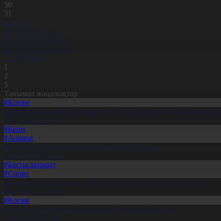
30
31
1
2
3
4
5
6
7
8
9
10
11
12
13
14
15
16
17
18
19
20
21
22
23
24
25
26
27
28
29
30
1
2
3
Танымал жаңалықтар
#Қоғам
Енді салалық дәрігерге қаралу үшін терапевт жолдамасы қажет 
30.07.2026, 20:05
#Білім
#Aqparat
Жапондар Қазақстан өсімдіктерін зерттеп жүр
04.08.2026, 17:30
#Басты ақпарат
#Спорт
«Болашақ ойындары – 2026» халықаралық турнирі басталды
30.07.2026, 10:01
#Қоғам
Құрылтай сайлауына үміткерлердің тізімі бекітілді
13.07.2026, 20:03