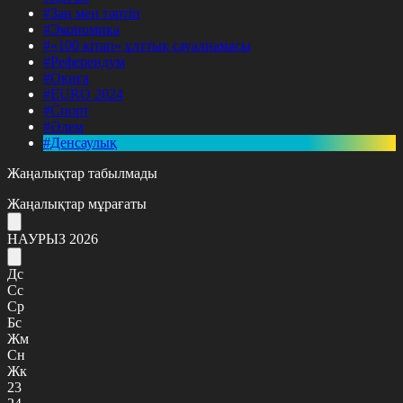
#Заң мен тәртіп
#Экономика
#«100 кітап» ұлттық сауалнамасы
#Референдум
#Оқиға
#EURO 2024
#Спорт
#Әлем
#Денсаулық
Жаңалықтар табылмады
Жаңалықтар мұрағаты
НАУРЫЗ 2026
Дс
Сс
Ср
Бс
Жм
Сн
Жк
23