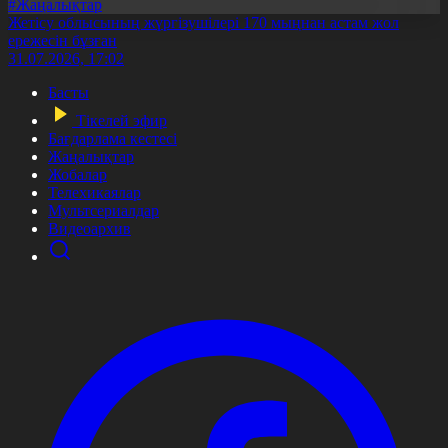
#Жаңалықтар
Жетісу облысының жүргізушілері 170 мыңнан астам жол
ережесін бұзған
31.07.2026, 17:02
Басты
Тікелей эфир
Бағдарлама кестесі
Жаңалықтар
Жобалар
Телехикаялар
Мультсериалдар
Видеоархив