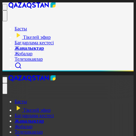
Басты
Тікелей эфир
Бағдарлама кестесі
Жаңалықтар
Жобалар
Телехикаялар
Басты
Тікелей эфир
Бағдарлама кестесі
Жаңалықтар
Жобалар
Телехикаялар