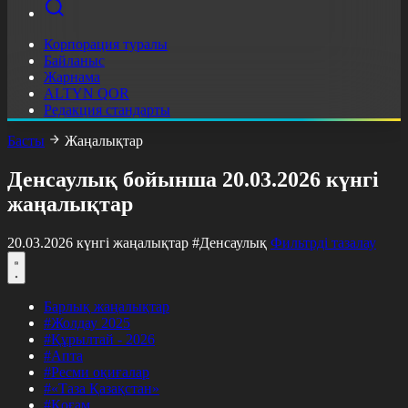
Корпорация туралы
Байланыс
Жарнама
ALTYN QOR
Редакция стандарты
Басты
Жаңалықтар
Денсаулық бойынша 20.03.2026 күнгі
жаңалықтар
20.03.2026 күнгі жаңалықтар
#Денсаулық
Фильтрді тазалау
Барлық жаңалықтар
#Жолдау 2025
#Құрылтай - 2026
#Апта
#Ресми оқиғалар
#«Таза Қазақстан»
#Қоғам