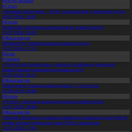
#Басты ақпарат
#Спорт
«Болашақ ойындары – 2026» халықаралық турнирі басталды
30.07.2026, 10:01
#Қоғам
Құрылтай сайлауына үміткерлердің тізімі бекітілді
13.07.2026, 20:03
#Жаңалықтар
Шымкентте теміржолшылар марапатталды
31.07.2026, 17:15
#Білім
#Aqparat
«Тәуелсіздік ұрпақтары» грантын тағайындау жөніндегі
комиссияның қорытынды отырысы өтті
31.07.2026, 20:11
#Жаңалықтар
Павлодарда отандық өнім өндірісі 1,5 есе артты
05.08.2026, 20:06
#Қоғам
«Әділет» партиясы кандидаттардың тізімін бекітті
10.07.2026, 20:08
#Жаңалықтар
Ақмола облысында тұрақты жұмыстың арқасында әлеуметтік
көмек алатын отбасылар саны 50%-ға қысқарды
31.07.2026, 17:03