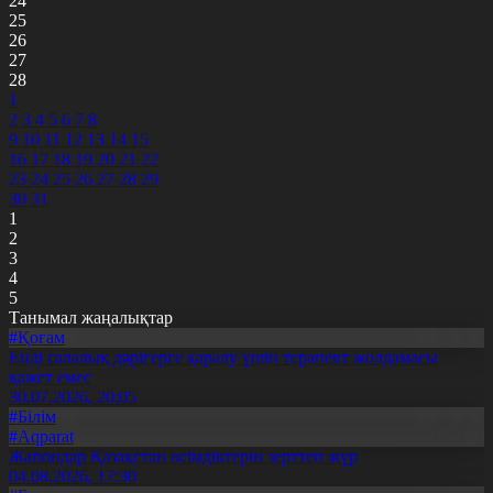
24
25
26
27
28
1
2
3
4
5
6
7
8
9
10
11
12
13
14
15
16
17
18
19
20
21
22
23
24
25
26
27
28
29
30
31
1
2
3
4
5
Танымал жаңалықтар
#Қоғам
Енді салалық дәрігерге қаралу үшін терапевт жолдамасы
қажет емес
30.07.2026, 20:05
#Білім
#Aqparat
Жапондар Қазақстан өсімдіктерін зерттеп жүр
04.08.2026, 17:30