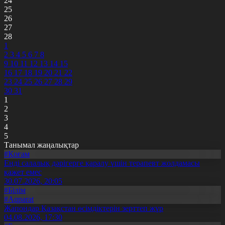
24
25
26
27
28
1
2
3
4
5
6
7
8
9
10
11
12
13
14
15
16
17
18
19
20
21
22
23
24
25
26
27
28
29
30
31
1
2
3
4
5
Танымал жаңалықтар
#Қоғам
Енді салалық дәрігерге қаралу үшін терапевт жолдамасы
қажет емес
30.07.2026, 20:05
#Білім
#Aqparat
Жапондар Қазақстан өсімдіктерін зерттеп жүр
04.08.2026, 17:30