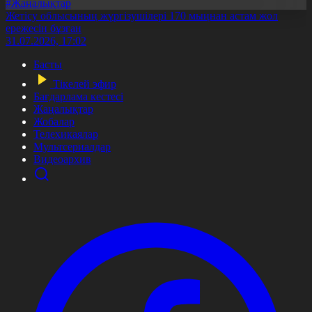
#Жаңалықтар
Жетісу облысының жүргізушілері 170 мыңнан астам жол
ережесін бұзған
31.07.2026, 17:02
Басты
Тікелей эфир
Бағдарлама кестесі
Жаңалықтар
Жобалар
Телехикаялар
Мультсериалдар
Видеоархив