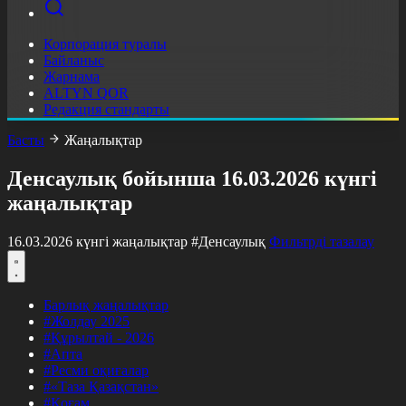
Корпорация туралы
Байланыс
Жарнама
ALTYN QOR
Редакция стандарты
Басты
Жаңалықтар
Денсаулық бойынша 16.03.2026 күнгі
жаңалықтар
16.03.2026 күнгі жаңалықтар
#Денсаулық
Фильтрді тазалау
Барлық жаңалықтар
#Жолдау 2025
#Құрылтай - 2026
#Апта
#Ресми оқиғалар
#«Таза Қазақстан»
#Қоғам