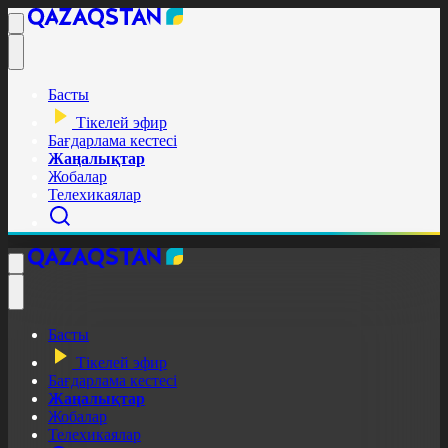
Басты
Тікелей эфир
Бағдарлама кестесі
Жаңалықтар
Жобалар
Телехикаялар
Басты
Тікелей эфир
Бағдарлама кестесі
Жаңалықтар
Жобалар
Телехикаялар