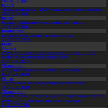
#Басты ақпарат
#Спорт
«Болашақ ойындары – 2026» халықаралық турнирі басталды
30.07.2026, 10:01
#Қоғам
Құрылтай сайлауына үміткерлердің тізімі бекітілді
13.07.2026, 20:03
#Жаңалықтар
Шымкентте теміржолшылар марапатталды
31.07.2026, 17:15
#Білім
#Aqparat
«Тәуелсіздік ұрпақтары» грантын тағайындау жөніндегі
комиссияның қорытынды отырысы өтті
31.07.2026, 20:11
#Жаңалықтар
Павлодарда отандық өнім өндірісі 1,5 есе артты
05.08.2026, 20:06
#Қоғам
«Әділет» партиясы кандидаттардың тізімін бекітті
10.07.2026, 20:08
#Жаңалықтар
Ақмола облысында тұрақты жұмыстың арқасында әлеуметтік
көмек алатын отбасылар саны 50%-ға қысқарды
31.07.2026, 17:03