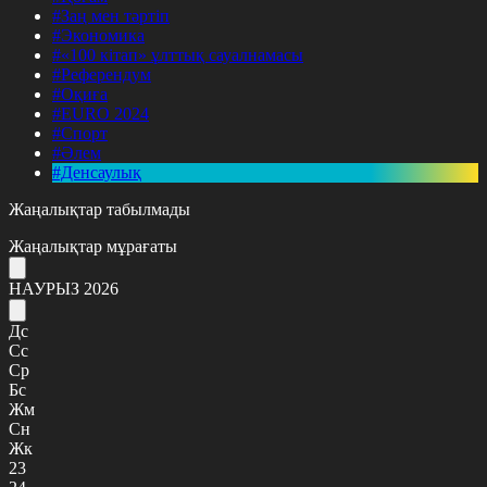
#Заң мен тәртіп
#Экономика
#«100 кітап» ұлттық сауалнамасы
#Референдум
#Оқиға
#EURO 2024
#Спорт
#Әлем
#Денсаулық
Жаңалықтар табылмады
Жаңалықтар мұрағаты
НАУРЫЗ 2026
Дс
Сс
Ср
Бс
Жм
Сн
Жк
23