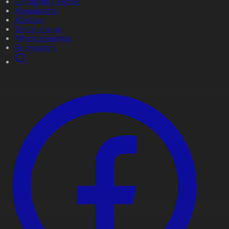
Бағдарлама кестесі
Жаңалықтар
Жобалар
Телехикаялар
Мультсериалдар
Видеоархив