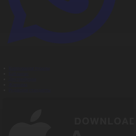
Корпорация туралы
Байланыс
Дистрибуция
Жарнама
Редакция стандарты