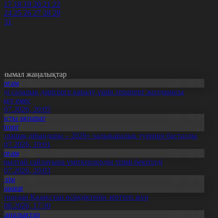
6
17
18
19
20
21
22
3
24
25
26
27
28
29
0
31
анымал жаңалықтар
Қоғам
нді салалық дәрігерге қаралу үшін терапевт жолдамасы
ажет емес
0.07.2026, 20:05
Басты ақпарат
Спорт
Болашақ ойындары – 2026» халықаралық турнирі басталды
0.07.2026, 10:01
Қоғам
ұрылтай сайлауына үміткерлердің тізімі бекітілді
3.07.2026, 20:03
Білім
Aqparat
апондар Қазақстан өсімдіктерін зерттеп жүр
4.08.2026, 17:30
Жаңалықтар