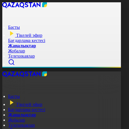
Басты
Тікелей эфир
Бағдарлама кестесі
Жаңалықтар
Жобалар
Телехикаялар
Басты
Тікелей эфир
Бағдарлама кестесі
Жаңалықтар
Жобалар
Телехикаялар