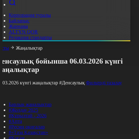
Корпорация туралы
Байланыс
Жарнама
ALTYN QOR
Редакция стандарты
асты
Жаңалықтар
енсаулық бойынша 06.03.2026 күнгі
жаңалықтар
6.03.2026 күнгі жаңалықтар
#Денсаулық
Фильтрді тазалау
Барлық жаңалықтар
#Жолдау 2025
#Құрылтай - 2026
#Апта
#Ресми оқиғалар
#«Таза Қазақстан»
#Қоғам