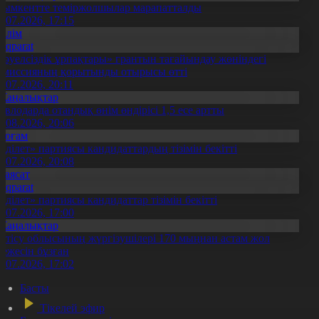
ымкентте теміржолшылар марапатталды
1.07.2026, 17:15
Білім
Aqparat
Тәуелсіздік ұрпақтары» грантын тағайындау жөніндегі
омиссияның қорытынды отырысы өтті
1.07.2026, 20:11
Жаңалықтар
авлодарда отандық өнім өндірісі 1,5 есе артты
5.08.2026, 20:06
Қоғам
Әділет» партиясы кандидаттардың тізімін бекітті
0.07.2026, 20:08
Саясат
Aqparat
Әділет» партиясы кандидаттар тізімін бекітті
0.07.2026, 17:00
Жаңалықтар
етісу облысының жүргізушілері 170 мыңнан астам жол
режесін бұзған
1.07.2026, 17:02
Басты
Тікелей эфир