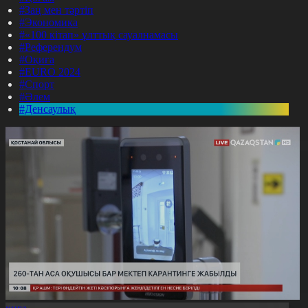
#Заң мен тәртіп
#Экономика
#«100 кітап» ұлттық сауалнамасы
#Референдум
#Оқиға
#EURO 2024
#Спорт
#Әлем
#Денсаулық