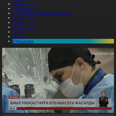
#Заң мен тәртіп
#Экономика
#«100 кітап» ұлттық сауалнамасы
#Референдум
#Оқиға
#EURO 2024
#Спорт
#Әлем
#Денсаулық