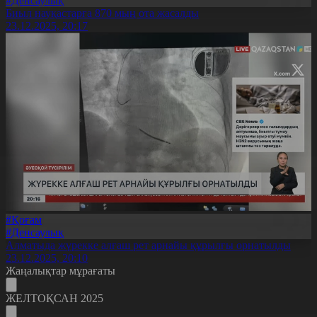
#Денсаулық
Биыл науқастарға 870 мың ота жасалды
23.12.2025, 20:17
#Қоғам
#Денсаулық
Алматыда жүрекке алғаш рет арнайы құрылғы орнатылды
23.12.2025, 20:10
Жаңалықтар мұрағаты
ЖЕЛТОҚСАН 2025