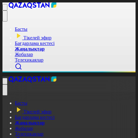
Басты
Тікелей эфир
Бағдарлама кестесі
Жаңалықтар
Жобалар
Телехикаялар
Басты
Тікелей эфир
Бағдарлама кестесі
Жаңалықтар
Жобалар
Телехикаялар