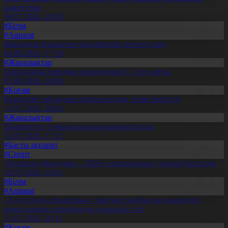
қажет емес
30.07.2026, 20:05
#Білім
#Aqparat
Жапондар Қазақстан өсімдіктерін зерттеп жүр
04.08.2026, 17:30
#Жаңалықтар
Павлодарда отандық өнім өндірісі 1,5 есе артты
05.08.2026, 20:06
#Қоғам
Құрылтай сайлауына үміткерлердің тізімі бекітілді
13.07.2026, 20:03
#Жаңалықтар
Шымкентте теміржолшылар марапатталды
31.07.2026, 17:15
#Басты ақпарат
#Спорт
«Болашақ ойындары – 2026» халықаралық турнирі басталды
30.07.2026, 10:01
#Білім
#Aqparat
«Тәуелсіздік ұрпақтары» грантын тағайындау жөніндегі
комиссияның қорытынды отырысы өтті
31.07.2026, 20:11
#Қоғам