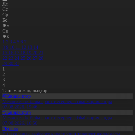
Дс
Сс
Ср
Бс
Жм
Сн
Жк
1
2
3
4
5
6
7
8
9
10
11
12
13
14
15
16
17
18
19
20
21
22
23
24
25
26
27
28
29
30
31
1
2
3
4
Танымал жаңалықтар
#Жаңалықтар
Мемлекеттік білім грант иегерлері тізімі жарияланды
07.08.2026, 19:46
#Жаңалықтар
Мемлекеттік білім грант иегерлері тізімі жарияланды
07.08.2026, 16:50
#Қоғам
Енді салалық дәрігерге қаралу үшін терапевт жолдамасы