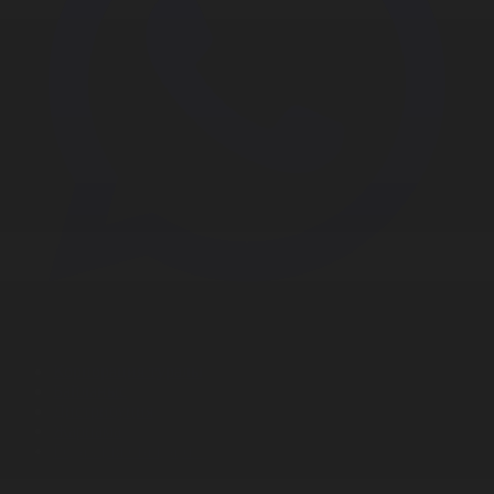
Корпорация туралы
Байланыс
Дистрибуция
Жарнама
Редакция стандарты