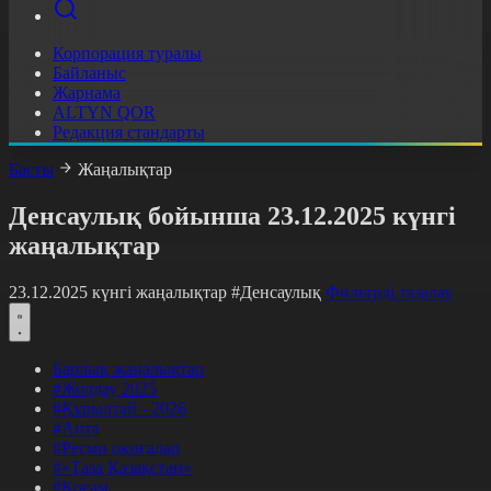
Корпорация туралы
Байланыс
Жарнама
ALTYN QOR
Редакция стандарты
Басты
Жаңалықтар
Денсаулық бойынша 23.12.2025 күнгі
жаңалықтар
23.12.2025 күнгі жаңалықтар
#Денсаулық
Фильтрді тазалау
Барлық жаңалықтар
#Жолдау 2025
#Құрылтай - 2026
#Апта
#Ресми оқиғалар
#«Таза Қазақстан»
#Қоғам