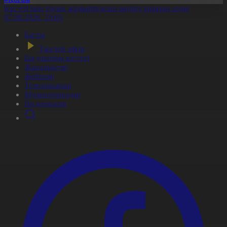
Құс еті мен тауық жұмыртқасын өндіру қарқын алды
07.08.2026, 10:05
Басты
Тікелей эфир
Бағдарлама кестесі
Жаңалықтар
Жобалар
Телехикаялар
Мультсериалдар
Видеоархив