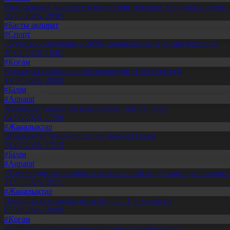
Енді салалық дәрігерге қаралу үшін терапевт жолдамасы қажет 
30.07.2026, 20:05
#Басты ақпарат
#Спорт
«Болашақ ойындары – 2026» халықаралық турнирі басталды
30.07.2026, 10:01
#Қоғам
Құрылтай сайлауына үміткерлердің тізімі бекітілді
13.07.2026, 20:03
#Білім
#Aqparat
Жапондар Қазақстан өсімдіктерін зерттеп жүр
04.08.2026, 17:30
#Жаңалықтар
Шымкентте теміржолшылар марапатталды
31.07.2026, 17:15
#Білім
#Aqparat
«Тәуелсіздік ұрпақтары» грантын тағайындау жөніндегі коми
31.07.2026, 20:11
#Жаңалықтар
Павлодарда отандық өнім өндірісі 1,5 есе артты
05.08.2026, 20:06
#Қоғам
«Әділет» партиясы кандидаттардың тізімін бекітті