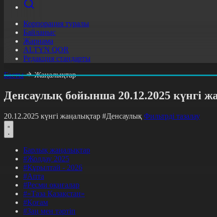
Корпорация туралы
Байланыс
Жарнама
ALTYN QOR
Редакция стандарты
Басты
Жаңалықтар
Денсаулық бойынша 20.12.2025 күнгі 
20.12.2025 күнгі жаңалықтар
#Денсаулық
Фильтрді тазалау
Барлық жаңалықтар
#Жолдау 2025
#Құрылтай - 2026
#Апта
#Ресми оқиғалар
#«Таза Қазақстан»
#Қоғам
#Заң мен тәртіп