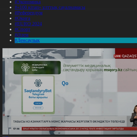
#Экономика
#«100 кітап» ұлттық сауалнамасы
#Референдум
#Оқиға
#EURO 2024
#Спорт
#Әлем
#Денсаулық