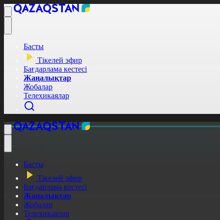
Басты
Тікелей эфир
Бағдарлама кестесі
Жаңалықтар
Жобалар
Телехикаялар
Басты
Тікелей эфир
Бағдарлама кестесі
Жаңалықтар
Жобалар
Телехикаялар