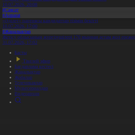
10.07.2026, 20:08
#Саясат
#Aqparat
«Әділет» партиясы кандидаттар тізімін бекітті
10.07.2026, 17:00
#Жаңалықтар
Жетісу облысының жүргізушілері 170 мыңнан астам жол ережес
31.07.2026, 17:02
Басты
Тікелей эфир
Бағдарлама кестесі
Жаңалықтар
Жобалар
Телехикаялар
Мультсериалдар
Видеоархив