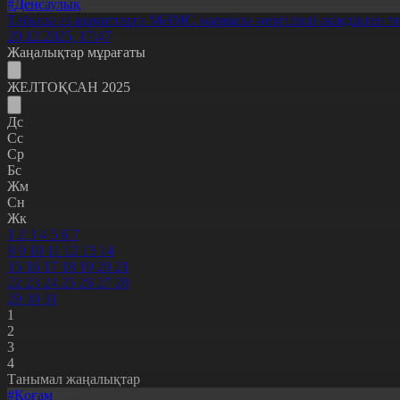
#Денсаулық
Табысы аз азаматтарға МӘМС жарнасы жергілікті әкімдіктен тө
20.12.2025, 17:47
Жаңалықтар мұрағаты
ЖЕЛТОҚСАН 2025
Дс
Сс
Ср
Бс
Жм
Сн
Жк
1
2
3
4
5
6
7
8
9
10
11
12
13
14
15
16
17
18
19
20
21
22
23
24
25
26
27
28
29
30
31
1
2
3
4
Танымал жаңалықтар
#Қоғам