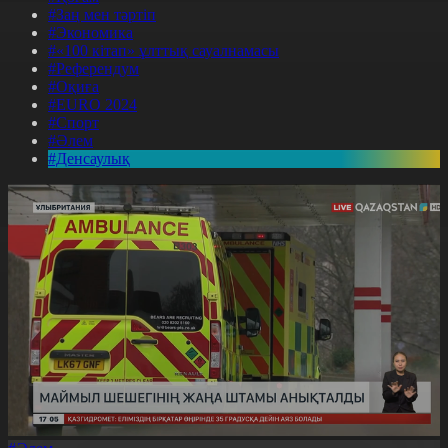
#Заң мен тәртіп
#Экономика
#«100 кітап» ұлттық сауалнамасы
#Референдум
#Оқиға
#EURO 2024
#Спорт
#Әлем
#Денсаулық