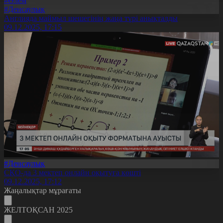
#Әлем
#Денсаулық
Англияда маймыл шешегінің жаңа түрі анықталды
09.12.2025, 17:15
#Денсаулық
СҚО-да 3 мектеп онлайн оқытуға көшті
09.12.2025, 17:12
Жаңалықтар мұрағаты
ЖЕЛТОҚСАН 2025