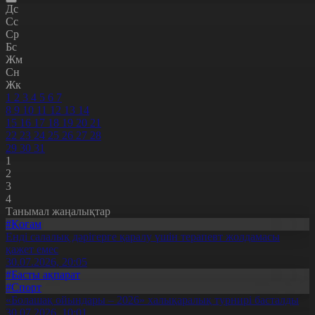
Дс
Сс
Ср
Бс
Жм
Сн
Жк
1
2
3
4
5
6
7
8
9
10
11
12
13
14
15
16
17
18
19
20
21
22
23
24
25
26
27
28
29
30
31
1
2
3
4
Танымал жаңалықтар
#Қоғам
Енді салалық дәрігерге қаралу үшін терапевт жолдамасы
қажет емес
30.07.2026, 20:05
#Басты ақпарат
#Спорт
«Болашақ ойындары – 2026» халықаралық турнирі басталды
30.07.2026, 10:01