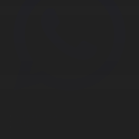
Корпорация туралы
Байланыс
Дистрибуция
Жарнама
Редакция стандарты