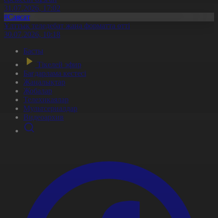
31.07.2026, 17:02
#Саясат
Ұлттық теледебат жаңа форматта өтті
30.07.2026, 10:18
Басты
Тікелей эфир
Бағдарлама кестесі
Жаңалықтар
Жобалар
Телехикаялар
Мультсериалдар
Видеоархив