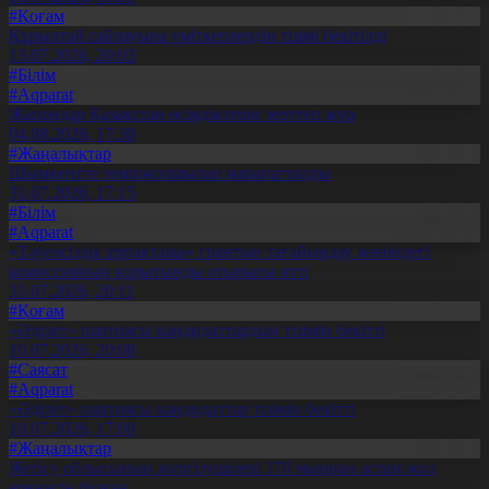
#Қоғам
Құрылтай сайлауына үміткерлердің тізімі бекітілді
13.07.2026, 20:03
#Білім
#Aqparat
Жапондар Қазақстан өсімдіктерін зерттеп жүр
04.08.2026, 17:30
#Жаңалықтар
Шымкентте теміржолшылар марапатталды
31.07.2026, 17:15
#Білім
#Aqparat
«Тәуелсіздік ұрпақтары» грантын тағайындау жөніндегі
комиссияның қорытынды отырысы өтті
31.07.2026, 20:11
#Қоғам
«Әділет» партиясы кандидаттардың тізімін бекітті
10.07.2026, 20:08
#Саясат
#Aqparat
«Әділет» партиясы кандидаттар тізімін бекітті
10.07.2026, 17:00
#Жаңалықтар
Жетісу облысының жүргізушілері 170 мыңнан астам жол
ережесін бұзған