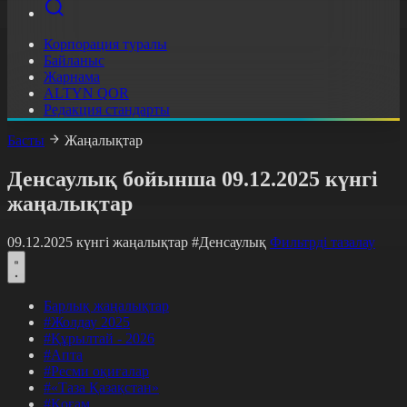
Корпорация туралы
Байланыс
Жарнама
ALTYN QOR
Редакция стандарты
Басты
Жаңалықтар
Денсаулық бойынша 09.12.2025 күнгі
жаңалықтар
09.12.2025 күнгі жаңалықтар
#Денсаулық
Фильтрді тазалау
Барлық жаңалықтар
#Жолдау 2025
#Құрылтай - 2026
#Апта
#Ресми оқиғалар
#«Таза Қазақстан»
#Қоғам