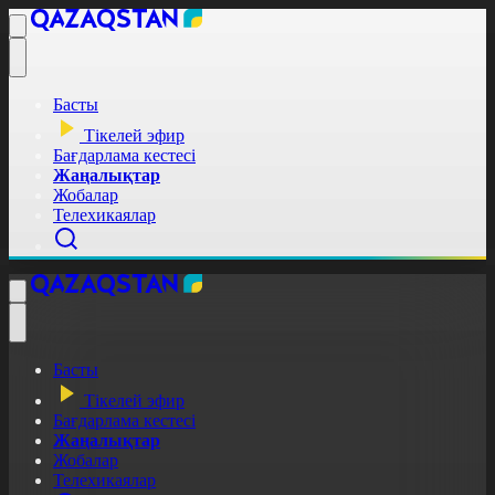
Басты
Тікелей эфир
Бағдарлама кестесі
Жаңалықтар
Жобалар
Телехикаялар
Басты
Тікелей эфир
Бағдарлама кестесі
Жаңалықтар
Жобалар
Телехикаялар