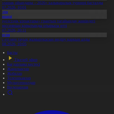
Болашақ ойындары – 2026» халықаралық турнирі басталды
0.07.2026, 10:01
Білім
Aqparat
Тәуелсіздік ұрпақтары» грантын тағайындау жөніндегі
омиссияның қорытынды отырысы өтті
1.07.2026, 20:11
Қоғам
ұс еті мен тауық жұмыртқасын өндіру қарқын алды
7.08.2026, 10:05
Басты
Тікелей эфир
Бағдарлама кестесі
Жаңалықтар
Жобалар
Телехикаялар
Мультсериалдар
Видеоархив