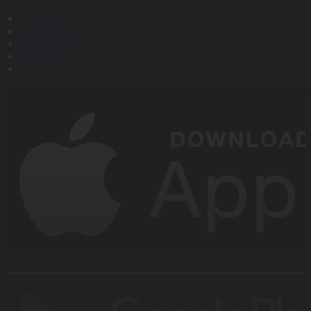
Корпорация туралы
Байланыс
Дистрибуция
Жарнама
Редакция стандарты