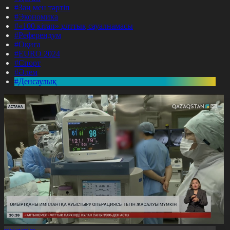
#Заң мен тәртіп
#Экономика
#«100 кітап» ұлттық сауалнамасы
#Референдум
#Оқиға
#EURO 2024
#Спорт
#Әлем
#Денсаулық