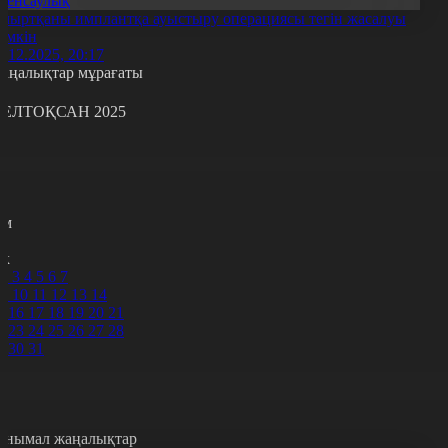
Денсаулық
мыртқаны имплантқа ауыстыру операциясы тегін жасалуы
үмкін
1.12.2025, 20:17
аңалықтар мұрағаты
ЕЛТОҚСАН 2025
с
с
р
с
м
н
к
2
3
4
5
6
7
9
10
11
12
13
14
5
16
17
18
19
20
21
2
23
24
25
26
27
28
9
30
31
анымал жаңалықтар