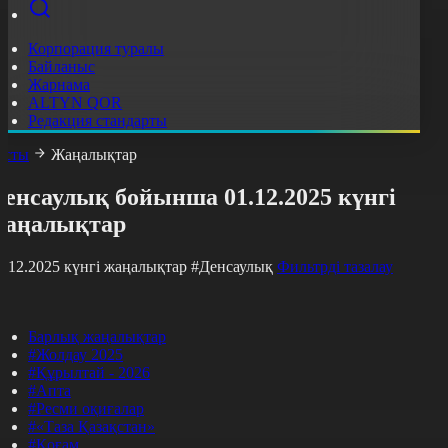
Корпорация туралы
Байланыс
Жарнама
ALTYN QOR
Редакция стандарты
асты
Жаңалықтар
енсаулық бойынша 01.12.2025 күнгі
жаңалықтар
1.12.2025 күнгі жаңалықтар
#Денсаулық
Фильтрді тазалау
Барлық жаңалықтар
#Жолдау 2025
#Құрылтай - 2026
#Апта
#Ресми оқиғалар
#«Таза Қазақстан»
#Қоғам