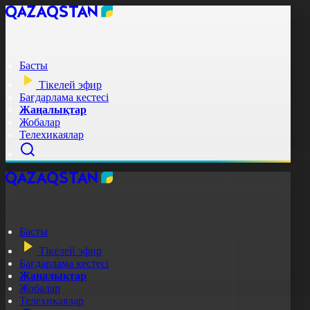
Басты
Тікелей эфир
Бағдарлама кестесі
Жаңалықтар
Жобалар
Телехикаялар
Басты
Тікелей эфир
Бағдарлама кестесі
Жаңалықтар
Жобалар
Телехикаялар