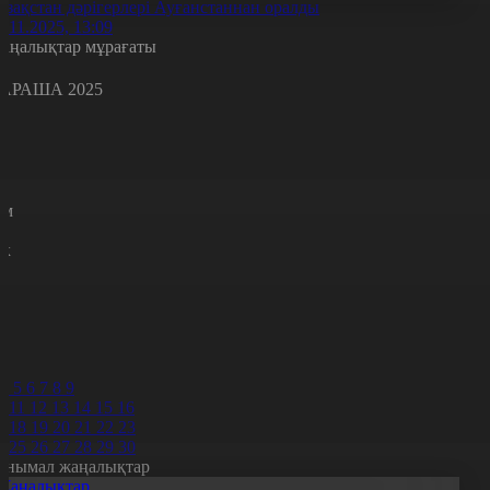
азақстан дәрігерлері Ауғанстаннан оралды
4.11.2025, 13:09
аңалықтар мұрағаты
АРАША 2025
с
с
р
с
м
н
к
7
8
9
0
1
2
4
5
6
7
8
9
0
11
12
13
14
15
16
7
18
19
20
21
22
23
4
25
26
27
28
29
30
анымал жаңалықтар
Жаңалықтар