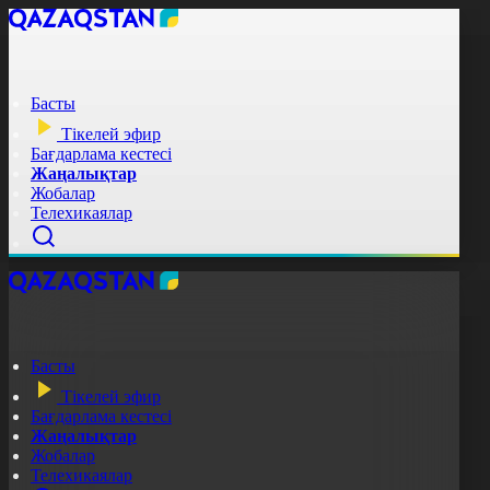
Басты
Тікелей эфир
Бағдарлама кестесі
Жаңалықтар
Жобалар
Телехикаялар
Басты
Тікелей эфир
Бағдарлама кестесі
Жаңалықтар
Жобалар
Телехикаялар