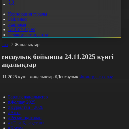
Корпорация туралы
Байланыс
Жарнама
ALTYN QOR
Редакция стандарты
асты
Жаңалықтар
енсаулық бойынша 24.11.2025 күнгі
жаңалықтар
4.11.2025 күнгі жаңалықтар
#Денсаулық
Фильтрді тазалау
Барлық жаңалықтар
#Жолдау 2025
#Құрылтай - 2026
#Апта
#Ресми оқиғалар
#«Таза Қазақстан»
#Қоғам