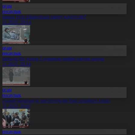
Қоғам
Денсаулық
аланың тісін ұйықтатып емдеу қауіпті ме?
4.11.2025, 20:14
Қоғам
Денсаулық
лматыда бір донор 5 адамның өмірін сақтап қалды
4.11.2025, 20:10
Қоғам
Денсаулық
останай қаласында мектептердің бәрі онлайнға көшті
4.11.2025, 20:07
Денсаулық