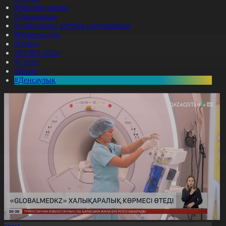
#Заң мен тәртіп
#Экономика
#«100 кітап» ұлттық сауалнамасы
#Референдум
#Оқиға
#EURO 2024
#Спорт
#Әлем
#Денсаулық