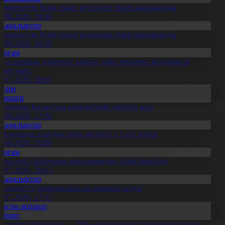
емлекеттік білім грант иегерлері тізімі жарияланды
7.08.2026, 19:46
Жаңалықтар
емлекеттік білім грант иегерлері тізімі жарияланды
7.08.2026, 16:50
Қоғам
нді салалық дәрігерге қаралу үшін терапевт жолдамасы
ажет емес
0.07.2026, 20:05
Білім
Aqparat
апондар Қазақстан өсімдіктерін зерттеп жүр
4.08.2026, 17:30
Жаңалықтар
авлодарда отандық өнім өндірісі 1,5 есе артты
5.08.2026, 20:06
Қоғам
ұрылтай сайлауына үміткерлердің тізімі бекітілді
3.07.2026, 20:03
Жаңалықтар
ымкентте теміржолшылар марапатталды
1.07.2026, 17:15
Басты ақпарат
Спорт
Болашақ ойындары – 2026» халықаралық турнирі басталды