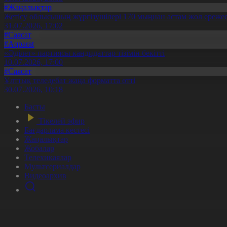
#Жаңалықтар
Жетісу облысының жүргізушілері 170 мыңнан астам жол ережес
31.07.2026, 17:02
#Саясат
#Aqparat
«Әділет» партиясы кандидаттар тізімін бекітті
10.07.2026, 17:00
#Саясат
Ұлттық теледебат жаңа форматта өтті
30.07.2026, 10:18
Басты
Тікелей эфир
Бағдарлама кестесі
Жаңалықтар
Жобалар
Телехикаялар
Мультсериалдар
Видеоархив