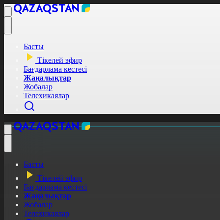
Басты
Тікелей эфир
Бағдарлама кестесі
Жаңалықтар
Жобалар
Телехикаялар
Басты
Тікелей эфир
Бағдарлама кестесі
Жаңалықтар
Жобалар
Телехикаялар