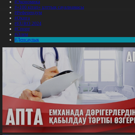
#Экономика
#«100 кітап» ұлттық сауалнамасы
#Референдум
#Оқиға
#EURO 2024
#Спорт
#Әлем
#Денсаулық