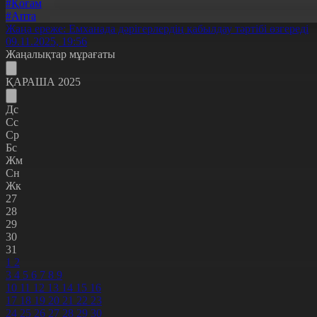
#Қоғам
#Апта
Жаңа ереже: Емханада дәрігерлердің қабылдау тәртібі өзгереді
09.11.2025, 19:56
Жаңалықтар мұрағаты
ҚАРАША 2025
Дс
Сс
Ср
Бс
Жм
Сн
Жк
27
28
29
30
31
1
2
3
4
5
6
7
8
9
10
11
12
13
14
15
16
17
18
19
20
21
22
23
24
25
26
27
28
29
30