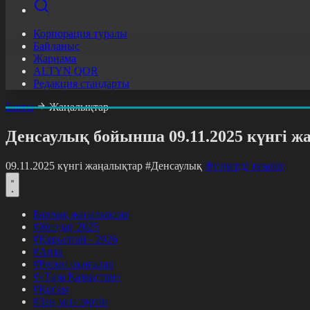
Корпорация туралы
Байланыс
Жарнама
ALTYN QOR
Редакция стандарты
Басты
Жаңалықтар
Денсаулық бойынша 09.11.2025 күнгі 
09.11.2025 күнгі жаңалықтар
#Денсаулық
Фильтрді тазалау
Барлық жаңалықтар
#Жолдау 2025
#Құрылтай - 2026
#Апта
#Ресми оқиғалар
#«Таза Қазақстан»
#Қоғам
#Заң мен тәртіп