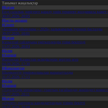
Танымал жаңалықтар
#Қоғам
Енді салалық дәрігерге қаралу үшін терапевт жолдамасы қажет 
30.07.2026, 20:05
#Басты ақпарат
#Спорт
«Болашақ ойындары – 2026» халықаралық турнирі басталды
30.07.2026, 10:01
#Қоғам
Құрылтай сайлауына үміткерлердің тізімі бекітілді
13.07.2026, 20:03
#Білім
#Aqparat
Жапондар Қазақстан өсімдіктерін зерттеп жүр
04.08.2026, 17:30
#Жаңалықтар
Шымкентте теміржолшылар марапатталды
31.07.2026, 17:15
#Білім
#Aqparat
«Тәуелсіздік ұрпақтары» грантын тағайындау жөніндегі коми
31.07.2026, 20:11
#Қоғам
«Әділет» партиясы кандидаттардың тізімін бекітті
10.07.2026, 20:08