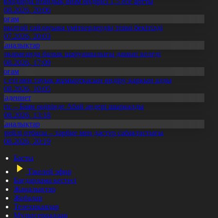
авлодарда отандық өнім өндірісі 1,5 есе артты
5.08.2026, 20:06
Қоғам
ұрылтай сайлауына үміткерлердің тізімі бекітілді
3.07.2026, 20:03
Жаңалықтар
үпқарағанда балық шаруашылығы дамып келеді
7.08.2026, 17:09
Қоғам
ұс еті мен тауық жұмыртқасын өндіру қарқын алды
7.08.2026, 10:05
Мәдениет
ртіс – Баян өңірінде Абай әндері шырқалды
0.08.2026, 13:18
Жаңалықтар
ерейлі отбасы – тәрбие мен дәстүр сабақтастығы
7.08.2026, 20:19
Басты
Тікелей эфир
Бағдарлама кестесі
Жаңалықтар
Жобалар
Телехикаялар
Мультсериалдар