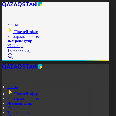
Басты
Тікелей эфир
Бағдарлама кестесі
Жаңалықтар
Жобалар
Телехикаялар
Басты
Тікелей эфир
Бағдарлама кестесі
Жаңалықтар
Жобалар
Телехикаялар