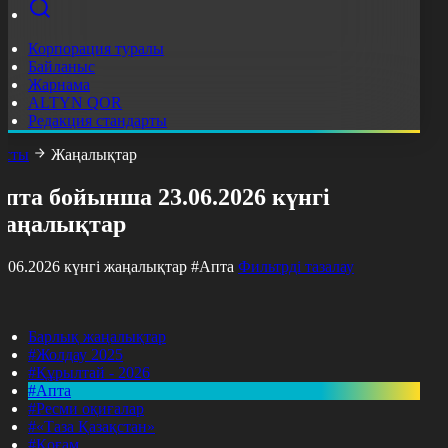
Корпорация туралы
Байланыс
Жарнама
ALTYN QOR
Редакция стандарты
асты
Жаңалықтар
пта бойынша 23.06.2026 күнгі
жаңалықтар
3.06.2026 күнгі жаңалықтар
#Апта
Фильтрді тазалау
Барлық жаңалықтар
#Жолдау 2025
#Құрылтай - 2026
#Апта
#Ресми оқиғалар
#«Таза Қазақстан»
#Қоғам