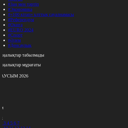
#Заң мен тәртіп
#Экономика
#«100 кітап» ұлттық сауалнамасы
#Референдум
#Оқиға
#EURO 2024
#Спорт
#Әлем
#Денсаулық
аңалықтар табылмады
аңалықтар мұрағаты
АУСЫМ 2026
с
с
р
с
м
н
к
2
3
4
5
6
7