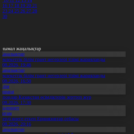
9
10
11
12
13
14
5
16
17
18
19
20
21
2
23
24
25
26
27
28
9
30
анымал жаңалықтар
Жаңалықтар
емлекеттік білім грант иегерлері тізімі жарияланды
7.08.2026, 19:46
Жаңалықтар
емлекеттік білім грант иегерлері тізімі жарияланды
7.08.2026, 16:50
Білім
Aqparat
апондар Қазақстан өсімдіктерін зерттеп жүр
4.08.2026, 17:30
Мәдениет
Қоғам
нерді өнеге еткен Ерниязовтар отбасы
8.08.2026, 20:16
Жаңалықтар