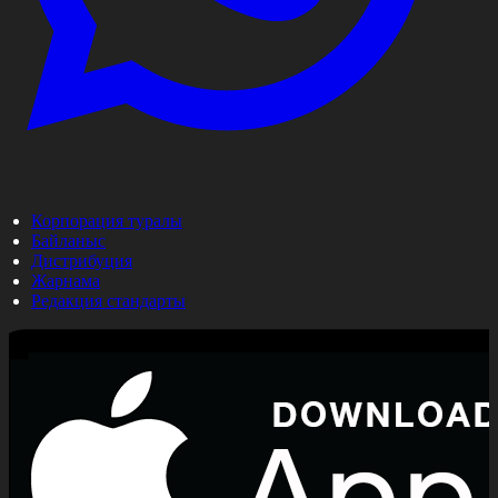
Корпорация туралы
Байланыс
Дистрибуция
Жарнама
Редакция стандарты