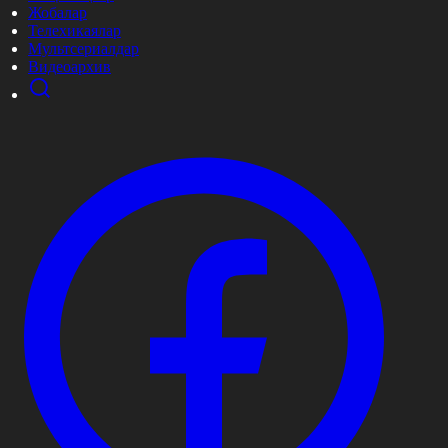
Жобалар
Телехикаялар
Мультсериалдар
Видеоархив