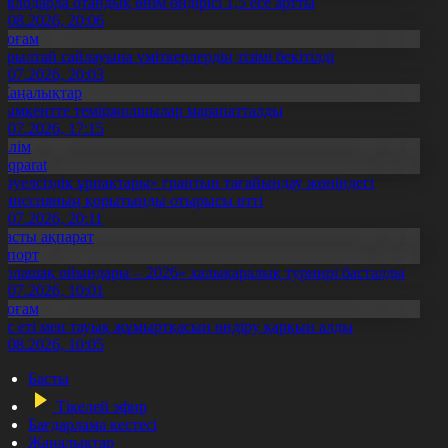
авлодарда отандық өнім өндірісі 1,5 есе артты
5.08.2026, 20:06
Қоғам
ұрылтай сайлауына үміткерлердің тізімі бекітілді
3.07.2026, 20:03
Жаңалықтар
ымкентте теміржолшылар марапатталды
1.07.2026, 17:15
Білім
Aqparat
Тәуелсіздік ұрпақтары» грантын тағайындау жөніндегі
омиссияның қорытынды отырысы өтті
1.07.2026, 20:11
Басты ақпарат
Спорт
Болашақ ойындары – 2026» халықаралық турнирі басталды
0.07.2026, 10:01
Қоғам
ұс еті мен тауық жұмыртқасын өндіру қарқын алды
7.08.2026, 10:05
Басты
Тікелей эфир
Бағдарлама кестесі
Жаңалықтар