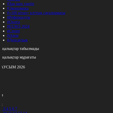
#Заң мен тәртіп
#Экономика
#«100 кітап» ұлттық сауалнамасы
#Референдум
#Оқиға
#EURO 2024
#Спорт
#Әлем
#Денсаулық
аңалықтар табылмады
аңалықтар мұрағаты
АУСЫМ 2026
с
с
р
с
м
н
к
2
3
4
5
6
7