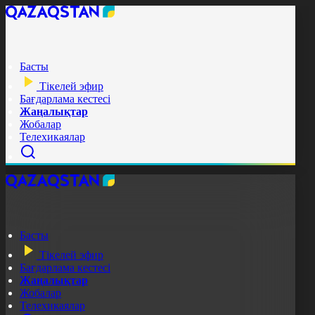
Басты
Тікелей эфир
Бағдарлама кестесі
Жаңалықтар
Жобалар
Телехикаялар
Басты
Тікелей эфир
Бағдарлама кестесі
Жаңалықтар
Жобалар
Телехикаялар