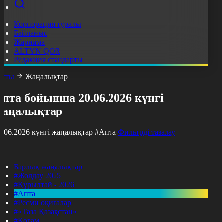
Корпорация туралы
Байланыс
Жарнама
ALTYN QOR
Редакция стандарты
асты
Жаңалықтар
пта бойынша 20.06.2026 күнгі
жаңалықтар
0.06.2026 күнгі жаңалықтар
#Апта
Фильтрді тазалау
Барлық жаңалықтар
#Жолдау 2025
#Құрылтай - 2026
#Апта
#Ресми оқиғалар
#«Таза Қазақстан»
#Қоғам