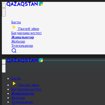
Басты
Тікелей эфир
Бағдарлама кестесі
Жаңалықтар
Жобалар
Телехикаялар
Басты
Тікелей эфир
Бағдарлама кестесі
Жаңалықтар
Жобалар
Телехикаялар