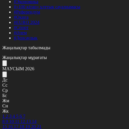
#Экономика
#«100 кітап» ұлттық сауалнамасы
#Референдум
#Оқиға
#EURO 2024
#Спорт
#Әлем
#Денсаулық
Жаңалықтар табылмады
Жаңалықтар мұрағаты
МАУСЫМ 2026
Дс
Сс
Ср
Бс
Жм
Сн
Жк
1
2
3
4
5
6
7
8
9
10
11
12
13
14
15
16
17
18
19
20
21