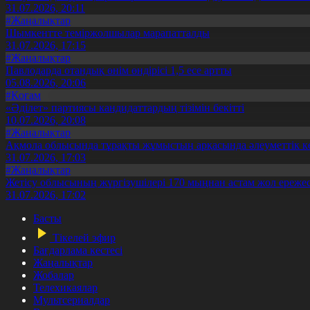
31.07.2026, 20:11
#Жаңалықтар
Шымкентте теміржолшылар марапатталды
31.07.2026, 17:15
#Жаңалықтар
Павлодарда отандық өнім өндірісі 1,5 есе артты
05.08.2026, 20:06
#Қоғам
«Әділет» партиясы кандидаттардың тізімін бекітті
10.07.2026, 20:08
#Жаңалықтар
Ақмола облысында тұрақты жұмыстың арқасында әлеуметтік к
31.07.2026, 17:03
#Жаңалықтар
Жетісу облысының жүргізушілері 170 мыңнан астам жол ережес
31.07.2026, 17:02
Басты
Тікелей эфир
Бағдарлама кестесі
Жаңалықтар
Жобалар
Телехикаялар
Мультсериалдар