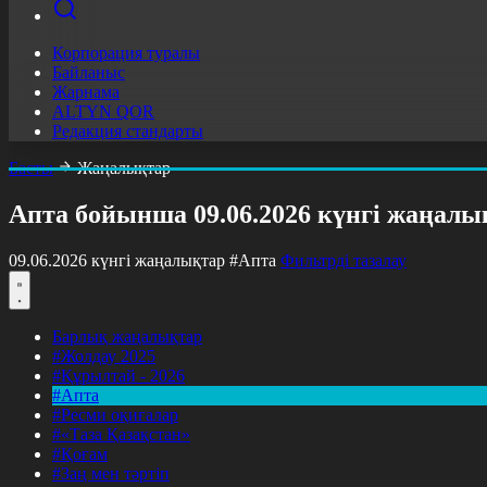
Корпорация туралы
Байланыс
Жарнама
ALTYN QOR
Редакция стандарты
Басты
Жаңалықтар
Апта бойынша 09.06.2026 күнгі жаңалы
09.06.2026 күнгі жаңалықтар
#Апта
Фильтрді тазалау
Барлық жаңалықтар
#Жолдау 2025
#Құрылтай - 2026
#Апта
#Ресми оқиғалар
#«Таза Қазақстан»
#Қоғам
#Заң мен тәртіп