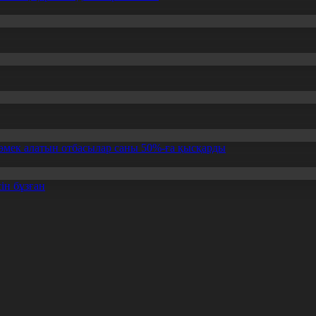
өмек алатын отбасылар саны 50%-ға қысқарды
ін бұзған