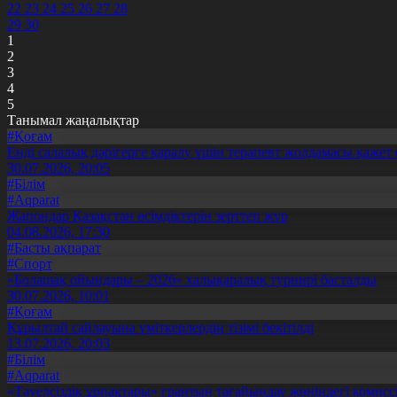
22
23
24
25
26
27
28
29
30
1
2
3
4
5
Танымал жаңалықтар
#Қоғам
Енді салалық дәрігерге қаралу үшін терапевт жолдамасы қажет 
30.07.2026, 20:05
#Білім
#Aqparat
Жапондар Қазақстан өсімдіктерін зерттеп жүр
04.08.2026, 17:30
#Басты ақпарат
#Спорт
«Болашақ ойындары – 2026» халықаралық турнирі басталды
30.07.2026, 10:01
#Қоғам
Құрылтай сайлауына үміткерлердің тізімі бекітілді
13.07.2026, 20:03
#Білім
#Aqparat
«Тәуелсіздік ұрпақтары» грантын тағайындау жөніндегі коми