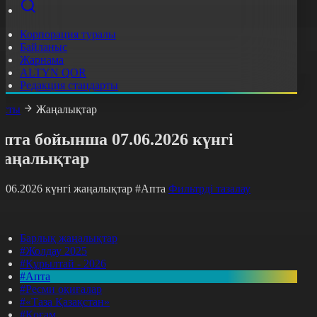
Корпорация туралы
Байланыс
Жарнама
ALTYN QOR
Редакция стандарты
асты
Жаңалықтар
пта бойынша 07.06.2026 күнгі
жаңалықтар
7.06.2026 күнгі жаңалықтар
#Апта
Фильтрді тазалау
Барлық жаңалықтар
#Жолдау 2025
#Құрылтай - 2026
#Апта
#Ресми оқиғалар
#«Таза Қазақстан»
#Қоғам