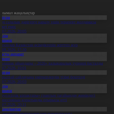
анымал жаңалықтар
Қоғам
нді салалық дәрігерге қаралу үшін терапевт жолдамасы
ажет емес
0.07.2026, 20:05
Білім
Aqparat
апондар Қазақстан өсімдіктерін зерттеп жүр
4.08.2026, 17:30
Басты ақпарат
Спорт
Болашақ ойындары – 2026» халықаралық турнирі басталды
0.07.2026, 10:01
Қоғам
ұрылтай сайлауына үміткерлердің тізімі бекітілді
3.07.2026, 20:03
Білім
Aqparat
Тәуелсіздік ұрпақтары» грантын тағайындау жөніндегі
омиссияның қорытынды отырысы өтті
1.07.2026, 20:11
Жаңалықтар
ымкентте теміржолшылар марапатталды