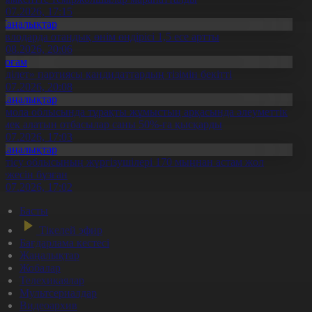
1.07.2026, 17:15
Жаңалықтар
авлодарда отандық өнім өндірісі 1,5 есе артты
5.08.2026, 20:06
Қоғам
Әділет» партиясы кандидаттардың тізімін бекітті
0.07.2026, 20:08
Жаңалықтар
қмола облысында тұрақты жұмыстың арқасында әлеуметтік
өмек алатын отбасылар саны 50%-ға қысқарды
1.07.2026, 17:03
Жаңалықтар
етісу облысының жүргізушілері 170 мыңнан астам жол
режесін бұзған
1.07.2026, 17:02
Басты
Тікелей эфир
Бағдарлама кестесі
Жаңалықтар
Жобалар
Телехикаялар
Мультсериалдар
Видеоархив