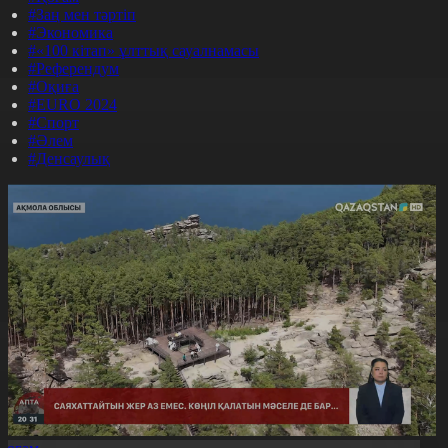
#Заң мен тәртіп
#Экономика
#«100 кітап» ұлттық сауалнамасы
#Референдум
#Оқиға
#EURO 2024
#Спорт
#Әлем
#Денсаулық