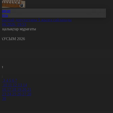
Саясат
Апта
ұрылтай депутаттары 5 жылға сайланады
7.06.2026, 19:53
аңалықтар мұрағаты
АУСЫМ 2026
с
с
р
с
м
н
к
2
3
4
5
6
7
9
10
11
12
13
14
5
16
17
18
19
20
21
2
23
24
25
26
27
28
9
30