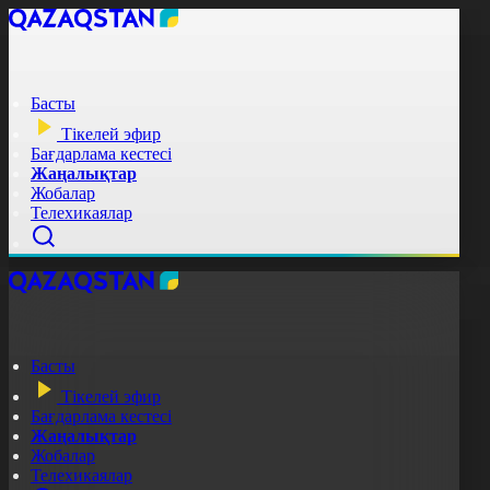
Басты
Тікелей эфир
Бағдарлама кестесі
Жаңалықтар
Жобалар
Телехикаялар
Басты
Тікелей эфир
Бағдарлама кестесі
Жаңалықтар
Жобалар
Телехикаялар