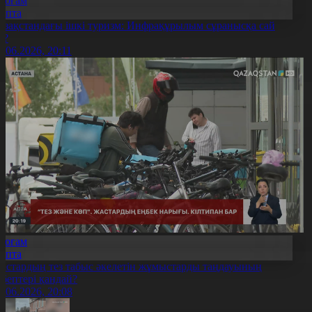
Қоғам
Апта
азақстандағы ішкі туризм: Инфрақұрылым сұранысқа сай
а?
7.06.2026, 20:11
Қоғам
Апта
астардың тез табыс әкелетін жұмыстарды таңдауының
ебептері қандай?
7.06.2026, 20:08