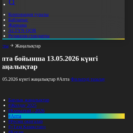
Корпорация туралы
Байланыс
Жарнама
ALTYN QOR
Редакция стандарты
асты
Жаңалықтар
пта бойынша 13.05.2026 күнгі
жаңалықтар
3.05.2026 күнгі жаңалықтар
#Апта
Фильтрді тазалау
Барлық жаңалықтар
#Жолдау 2025
#Құрылтай - 2026
#Апта
#Ресми оқиғалар
#«Таза Қазақстан»
#Қоғам