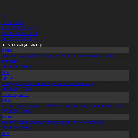
8
9
0
2
3
5
6
7
8
9
10
1
12
13
14
15
16
17
8
19
20
21
22
23
24
5
26
27
28
29
30
31
анымал жаңалықтар
Қоғам
нді салалық дәрігерге қаралу үшін терапевт жолдамасы
ажет емес
0.07.2026, 20:05
Білім
Aqparat
апондар Қазақстан өсімдіктерін зерттеп жүр
4.08.2026, 17:30
Басты ақпарат
Спорт
Болашақ ойындары – 2026» халықаралық турнирі басталды
0.07.2026, 10:01
Қоғам
ұрылтай сайлауына үміткерлердің тізімі бекітілді
3.07.2026, 20:03
Білім