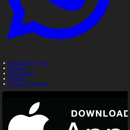
Корпорация туралы
Байланыс
Дистрибуция
Жарнама
Редакция стандарты