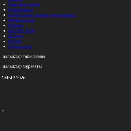
#Заң мен тәртіп
#Экономика
#«100 кітап» ұлттық сауалнамасы
#Референдум
#Оқиға
#EURO 2024
#Спорт
#Әлем
#Денсаулық
аңалықтар табылмады
аңалықтар мұрағаты
АМЫР 2026
с
с
р
с
м
н
к
7