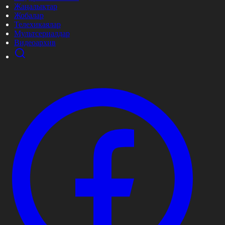
Жаңалықтар
Жобалар
Телехикаялар
Мультсериалдар
Видеоархив