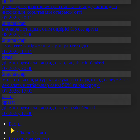
Aqparat
Тәуелсіздік ұрпақтары» грантын тағайындау жөніндегі
омиссияның қорытынды отырысы өтті
1.07.2026, 20:11
Жаңалықтар
авлодарда отандық өнім өндірісі 1,5 есе артты
5.08.2026, 20:06
Жаңалықтар
ымкентте теміржолшылар марапатталды
1.07.2026, 17:15
Қоғам
Әділет» партиясы кандидаттардың тізімін бекітті
0.07.2026, 20:08
Жаңалықтар
қмола облысында тұрақты жұмыстың арқасында әлеуметтік
өмек алатын отбасылар саны 50%-ға қысқарды
1.07.2026, 17:03
Саясат
Aqparat
Әділет» партиясы кандидаттар тізімін бекітті
0.07.2026, 17:00
Басты
Тікелей эфир
Бағдарлама кестесі