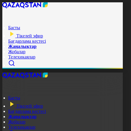
Басты
Тікелей эфир
Бағдарлама кестесі
Жаңалықтар
Жобалар
Телехикаялар
Басты
Тікелей эфир
Бағдарлама кестесі
Жаңалықтар
Жобалар
Телехикаялар