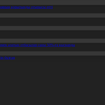
ссияның қорытынды отырысы өтті
өмек алатын отбасылар саны 50%-ға қысқарды
ін бұзған