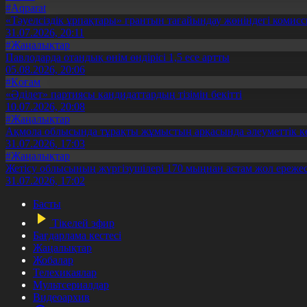
#Aqparat
«Тәуелсіздік ұрпақтары» грантын тағайындау жөніндегі коми
31.07.2026, 20:11
#Жаңалықтар
Павлодарда отандық өнім өндірісі 1,5 есе артты
05.08.2026, 20:06
#Қоғам
«Әділет» партиясы кандидаттардың тізімін бекітті
10.07.2026, 20:08
#Жаңалықтар
Ақмола облысында тұрақты жұмыстың арқасында әлеуметтік к
31.07.2026, 17:03
#Жаңалықтар
Жетісу облысының жүргізушілері 170 мыңнан астам жол ережес
31.07.2026, 17:02
Басты
Тікелей эфир
Бағдарлама кестесі
Жаңалықтар
Жобалар
Телехикаялар
Мультсериалдар
Видеоархив