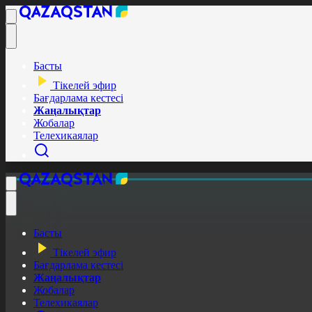
Басты
Тікелей эфир
Бағдарлама кестесі
Жаңалықтар
Жобалар
Телехикаялар
Басты
Тікелей эфир
Бағдарлама кестесі
Жаңалықтар
Жобалар
Телехикаялар