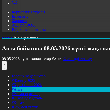
Корпорация туралы
Байланыс
Жарнама
ALTYN QOR
Редакция стандарты
Басты
Жаңалықтар
Апта бойынша 08.05.2026 күнгі жаңалы
08.05.2026 күнгі жаңалықтар
#Апта
Фильтрді тазалау
Барлық жаңалықтар
#Жолдау 2025
#Құрылтай - 2026
#Апта
#Ресми оқиғалар
#«Таза Қазақстан»
#Қоғам
#Заң мен тәртіп