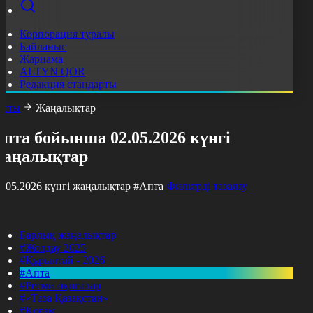
Корпорация туралы
Байланыс
Жарнама
ALTYN QOR
Редакция стандарты
асты
Жаңалықтар
пта бойынша 02.05.2026 күнгі
жаңалықтар
2.05.2026 күнгі жаңалықтар
#Апта
Фильтрді тазалау
Барлық жаңалықтар
#Жолдау 2025
#Құрылтай - 2026
#Апта
#Ресми оқиғалар
#«Таза Қазақстан»
#Қоғам