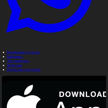
Корпорация туралы
Байланыс
Дистрибуция
Жарнама
Редакция стандарты