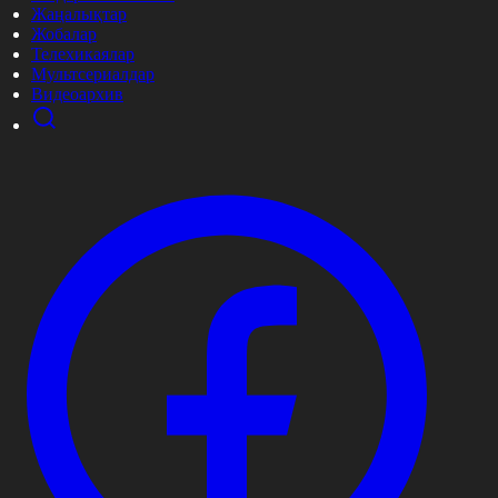
Жаңалықтар
Жобалар
Телехикаялар
Мультсериалдар
Видеоархив