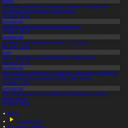
Aqparat
Тәуелсіздік ұрпақтары» грантын тағайындау жөніндегі
омиссияның қорытынды отырысы өтті
1.07.2026, 20:11
Жаңалықтар
ымкентте теміржолшылар марапатталды
1.07.2026, 17:15
Жаңалықтар
авлодарда отандық өнім өндірісі 1,5 есе артты
5.08.2026, 20:06
Қоғам
Әділет» партиясы кандидаттардың тізімін бекітті
0.07.2026, 20:08
Жаңалықтар
қмола облысында тұрақты жұмыстың арқасында әлеуметтік
өмек алатын отбасылар саны 50%-ға қысқарды
1.07.2026, 17:03
Жаңалықтар
етісу облысының жүргізушілері 170 мыңнан астам жол
режесін бұзған
1.07.2026, 17:02
Басты
Тікелей эфир
Бағдарлама кестесі