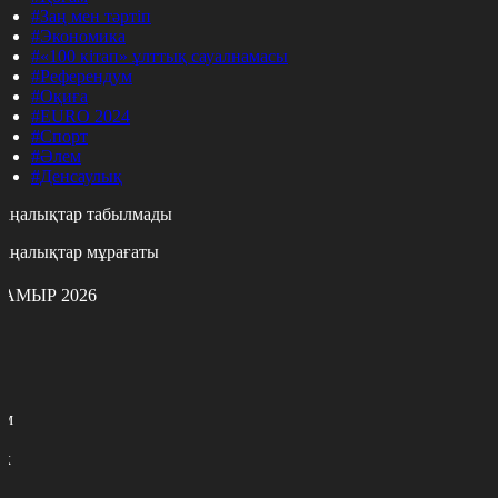
#Заң мен тәртіп
#Экономика
#«100 кітап» ұлттық сауалнамасы
#Референдум
#Оқиға
#EURO 2024
#Спорт
#Әлем
#Денсаулық
аңалықтар табылмады
аңалықтар мұрағаты
АМЫР 2026
с
с
р
с
м
н
к
7