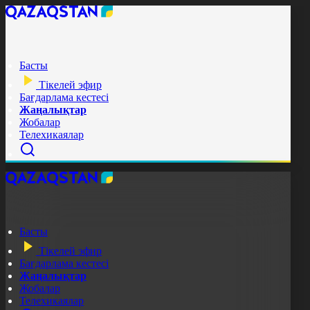
Басты
Тікелей эфир
Бағдарлама кестесі
Жаңалықтар
Жобалар
Телехикаялар
Басты
Тікелей эфир
Бағдарлама кестесі
Жаңалықтар
Жобалар
Телехикаялар