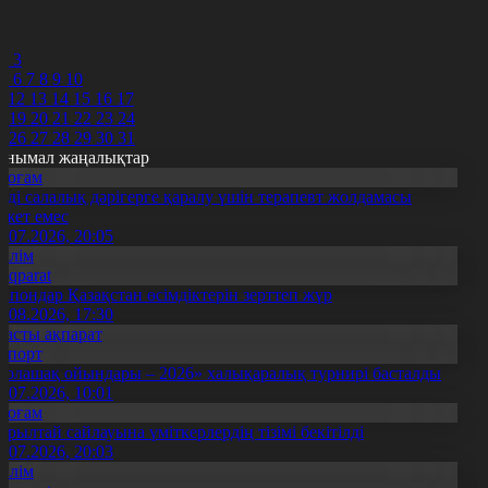
8
9
0
2
3
5
6
7
8
9
10
1
12
13
14
15
16
17
8
19
20
21
22
23
24
5
26
27
28
29
30
31
анымал жаңалықтар
Қоғам
нді салалық дәрігерге қаралу үшін терапевт жолдамасы
ажет емес
0.07.2026, 20:05
Білім
Aqparat
апондар Қазақстан өсімдіктерін зерттеп жүр
4.08.2026, 17:30
Басты ақпарат
Спорт
Болашақ ойындары – 2026» халықаралық турнирі басталды
0.07.2026, 10:01
Қоғам
ұрылтай сайлауына үміткерлердің тізімі бекітілді
3.07.2026, 20:03
Білім