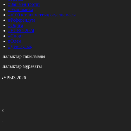
#Заң мен тәртіп
#Экономика
#«100 кітап» ұлттық сауалнамасы
#Референдум
#Оқиға
#EURO 2024
#Спорт
#Әлем
#Денсаулық
аңалықтар табылмады
аңалықтар мұрағаты
АУРЫЗ 2026
с
с
р
с
м
н
к
3