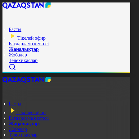
Басты
Тікелей эфир
Бағдарлама кестесі
Жаңалықтар
Жобалар
Телехикаялар
Басты
Тікелей эфир
Бағдарлама кестесі
Жаңалықтар
Жобалар
Телехикаялар