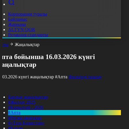
Корпорация туралы
Байланыс
Жарнама
ALTYN QOR
Редакция стандарты
асты
Жаңалықтар
пта бойынша 16.03.2026 күнгі
жаңалықтар
6.03.2026 күнгі жаңалықтар
#Апта
Фильтрді тазалау
Барлық жаңалықтар
#Жолдау 2025
#Құрылтай - 2026
#Апта
#Ресми оқиғалар
#«Таза Қазақстан»
#Қоғам