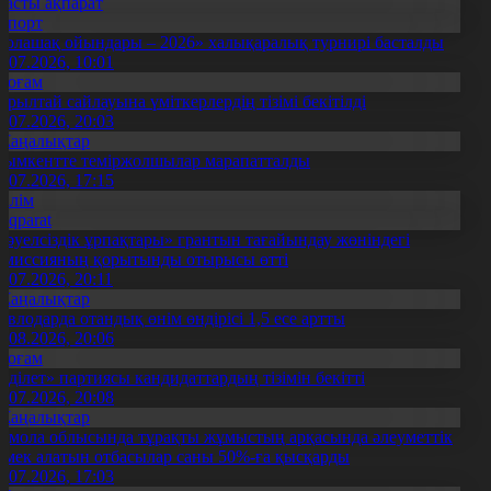
Басты ақпарат
Спорт
Болашақ ойындары – 2026» халықаралық турнирі басталды
0.07.2026, 10:01
Қоғам
ұрылтай сайлауына үміткерлердің тізімі бекітілді
3.07.2026, 20:03
Жаңалықтар
ымкентте теміржолшылар марапатталды
1.07.2026, 17:15
Білім
Aqparat
Тәуелсіздік ұрпақтары» грантын тағайындау жөніндегі
омиссияның қорытынды отырысы өтті
1.07.2026, 20:11
Жаңалықтар
авлодарда отандық өнім өндірісі 1,5 есе артты
5.08.2026, 20:06
Қоғам
Әділет» партиясы кандидаттардың тізімін бекітті
0.07.2026, 20:08
Жаңалықтар
қмола облысында тұрақты жұмыстың арқасында әлеуметтік
өмек алатын отбасылар саны 50%-ға қысқарды
1.07.2026, 17:03