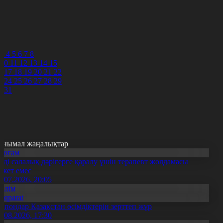
4
5
6
7
8
3
4
5
6
7
8
10
11
12
13
14
15
6
17
18
19
20
21
22
3
24
25
26
27
28
29
0
31
анымал жаңалықтар
Қоғам
нді салалық дәрігерге қаралу үшін терапевт жолдамасы
ажет емес
0.07.2026, 20:05
Білім
Aqparat
апондар Қазақстан өсімдіктерін зерттеп жүр
4.08.2026, 17:30