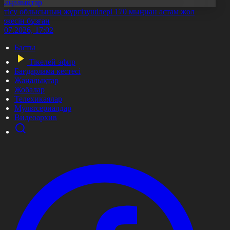
Жаңалықтар
етісу облысының жүргізушілері 170 мыңнан астам жол
режесін бұзған
1.07.2026, 17:02
Басты
Тікелей эфир
Бағдарлама кестесі
Жаңалықтар
Жобалар
Телехикаялар
Мультсериалдар
Видеоархив