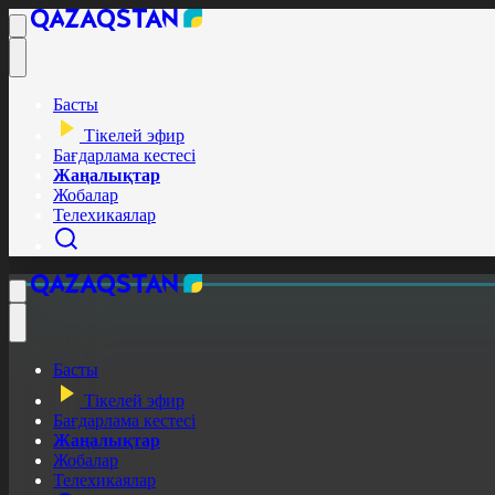
Басты
Тікелей эфир
Бағдарлама кестесі
Жаңалықтар
Жобалар
Телехикаялар
Басты
Тікелей эфир
Бағдарлама кестесі
Жаңалықтар
Жобалар
Телехикаялар