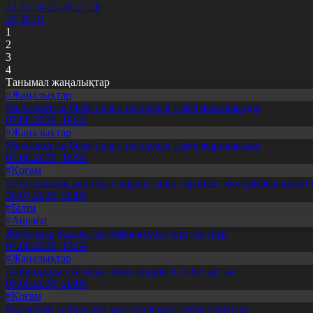
22
23
24
25
26
27
28
29
30
31
1
2
3
4
Танымал жаңалықтар
#Жаңалықтар
Мемлекеттік білім грант иегерлері тізімі жарияланды
07.08.2026, 19:46
#Жаңалықтар
Мемлекеттік білім грант иегерлері тізімі жарияланды
07.08.2026, 16:50
#Қоғам
Енді салалық дәрігерге қаралу үшін терапевт жолдамасы қажет 
30.07.2026, 20:05
#Білім
#Aqparat
Жапондар Қазақстан өсімдіктерін зерттеп жүр
04.08.2026, 17:30
#Жаңалықтар
Павлодарда отандық өнім өндірісі 1,5 есе артты
05.08.2026, 20:06
#Қоғам
Құрылтай сайлауына үміткерлердің тізімі бекітілді