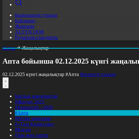
Корпорация туралы
Байланыс
Жарнама
ALTYN QOR
Редакция стандарты
Басты
Жаңалықтар
Апта бойынша 02.12.2025 күнгі жаңалы
02.12.2025 күнгі жаңалықтар
#Апта
Фильтрді тазалау
Барлық жаңалықтар
#Жолдау 2025
#Құрылтай - 2026
#Апта
#Ресми оқиғалар
#«Таза Қазақстан»
#Қоғам
#Заң мен тәртіп