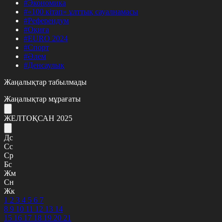
#Экономика
#«100 кітап» ұлттық сауалнамасы
#Референдум
#Оқиға
#EURO 2024
#Спорт
#Әлем
#Денсаулық
Жаңалықтар табылмады
Жаңалықтар мұрағаты
ЖЕЛТОҚСАН 2025
Дс
Сс
Ср
Бс
Жм
Сн
Жк
1
2
3
4
5
6
7
8
9
10
11
12
13
14
15
16
17
18
19
20
21