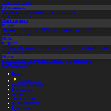
13.07.2026, 20:03
#Жаңалықтар
Шымкентте теміржолшылар марапатталды
31.07.2026, 17:15
#Басты ақпарат
#Спорт
«Болашақ ойындары – 2026» халықаралық турнирі басталды
30.07.2026, 10:01
#Білім
#Aqparat
«Тәуелсіздік ұрпақтары» грантын тағайындау жөніндегі коми
31.07.2026, 20:11
#Қоғам
Құс еті мен тауық жұмыртқасын өндіру қарқын алды
07.08.2026, 10:05
Басты
Тікелей эфир
Бағдарлама кестесі
Жаңалықтар
Жобалар
Телехикаялар
Мультсериалдар
Видеоархив