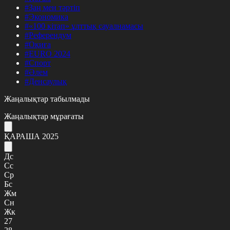
#Заң мен тәртіп
#Экономика
#«100 кітап» ұлттық сауалнамасы
#Референдум
#Оқиға
#EURO 2024
#Спорт
#Әлем
#Денсаулық
Жаңалықтар табылмады
Жаңалықтар мұрағаты
ҚАРАША 2025
Дс
Сс
Ср
Бс
Жм
Сн
Жк
27