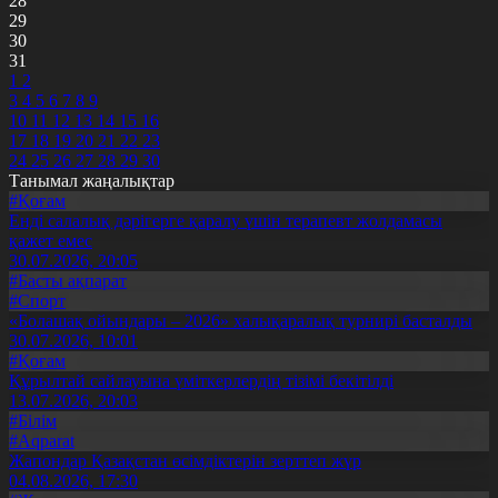
28
29
30
31
1
2
3
4
5
6
7
8
9
10
11
12
13
14
15
16
17
18
19
20
21
22
23
24
25
26
27
28
29
30
Танымал жаңалықтар
#Қоғам
Енді салалық дәрігерге қаралу үшін терапевт жолдамасы
қажет емес
30.07.2026, 20:05
#Басты ақпарат
#Спорт
«Болашақ ойындары – 2026» халықаралық турнирі басталды
30.07.2026, 10:01
#Қоғам
Құрылтай сайлауына үміткерлердің тізімі бекітілді
13.07.2026, 20:03
#Білім
#Aqparat
Жапондар Қазақстан өсімдіктерін зерттеп жүр
04.08.2026, 17:30