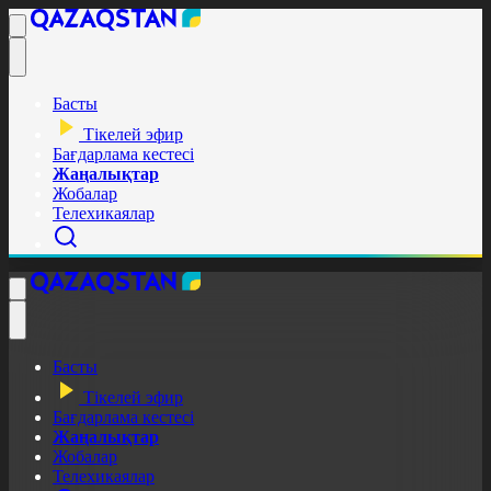
Басты
Тікелей эфир
Бағдарлама кестесі
Жаңалықтар
Жобалар
Телехикаялар
Басты
Тікелей эфир
Бағдарлама кестесі
Жаңалықтар
Жобалар
Телехикаялар