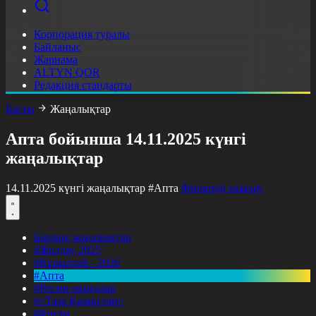
Корпорация туралы
Байланыс
Жарнама
ALTYN QOR
Редакция стандарты
Басты
Жаңалықтар
Апта бойынша 14.11.2025 күнгі
жаңалықтар
14.11.2025 күнгі жаңалықтар
#Апта
Фильтрді тазалау
Барлық жаңалықтар
#Жолдау 2025
#Құрылтай - 2026
#Апта
#Ресми оқиғалар
#«Таза Қазақстан»
#Қоғам