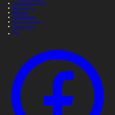
Бағдарлама кестесі
Жаңалықтар
Жобалар
Телехикаялар
Мультсериалдар
Видеоархив