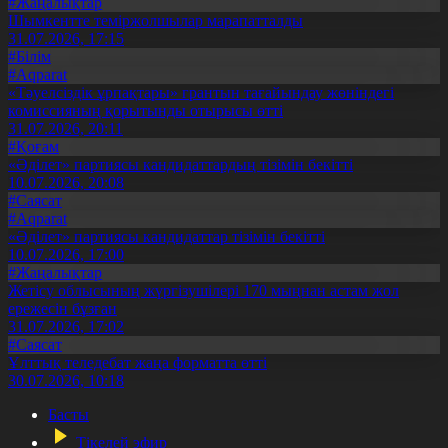
#Жаңалықтар
Шымкентте теміржолшылар марапатталды
31.07.2026, 17:15
#Білім
#Aqparat
«Тәуелсіздік ұрпақтары» грантын тағайындау жөніндегі
комиссияның қорытынды отырысы өтті
31.07.2026, 20:11
#Қоғам
«Әділет» партиясы кандидаттардың тізімін бекітті
10.07.2026, 20:08
#Саясат
#Aqparat
«Әділет» партиясы кандидаттар тізімін бекітті
10.07.2026, 17:00
#Жаңалықтар
Жетісу облысының жүргізушілері 170 мыңнан астам жол
ережесін бұзған
31.07.2026, 17:02
#Саясат
Ұлттық теледебат жаңа форматта өтті
30.07.2026, 10:18
Басты
Тікелей эфир