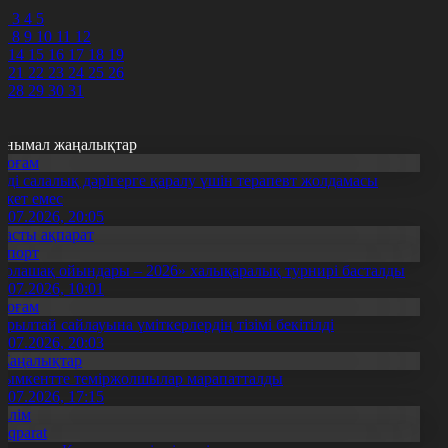
0
2
3
4
5
7
8
9
10
11
12
3
14
15
16
17
18
19
0
21
22
23
24
25
26
7
28
29
30
31
анымал жаңалықтар
Қоғам
нді салалық дәрігерге қаралу үшін терапевт жолдамасы
ажет емес
0.07.2026, 20:05
Басты ақпарат
Спорт
Болашақ ойындары – 2026» халықаралық турнирі басталды
0.07.2026, 10:01
Қоғам
ұрылтай сайлауына үміткерлердің тізімі бекітілді
3.07.2026, 20:03
Жаңалықтар
ымкентте теміржолшылар марапатталды
1.07.2026, 17:15
Білім
Aqparat