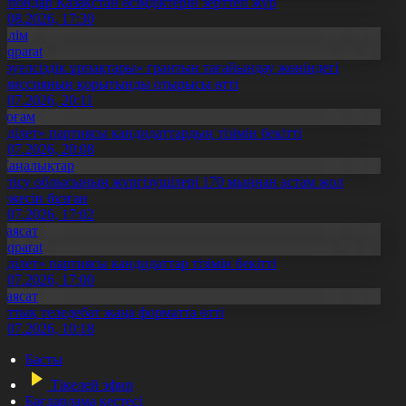
апондар Қазақстан өсімдіктерін зерттеп жүр
4.08.2026, 17:30
Білім
Aqparat
Тәуелсіздік ұрпақтары» грантын тағайындау жөніндегі
омиссияның қорытынды отырысы өтті
1.07.2026, 20:11
Қоғам
Әділет» партиясы кандидаттардың тізімін бекітті
0.07.2026, 20:08
Жаңалықтар
етісу облысының жүргізушілері 170 мыңнан астам жол
режесін бұзған
1.07.2026, 17:02
Саясат
Aqparat
Әділет» партиясы кандидаттар тізімін бекітті
0.07.2026, 17:00
Саясат
лттық теледебат жаңа форматта өтті
0.07.2026, 10:18
Басты
Тікелей эфир
Бағдарлама кестесі