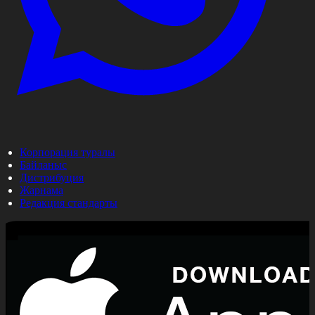
Корпорация туралы
Байланыс
Дистрибуция
Жарнама
Редакция стандарты