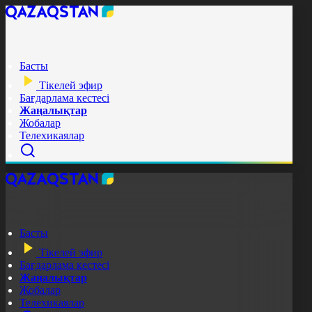
Басты
Тікелей эфир
Бағдарлама кестесі
Жаңалықтар
Жобалар
Телехикаялар
Басты
Тікелей эфир
Бағдарлама кестесі
Жаңалықтар
Жобалар
Телехикаялар