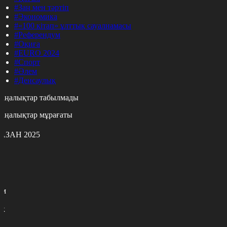
#Заң мен тәртіп
#Экономика
#«100 кітап» ұлттық сауалнамасы
#Референдум
#Оқиға
#EURO 2024
#Спорт
#Әлем
#Денсаулық
аңалықтар табылмады
аңалықтар мұрағаты
АЗАН 2025
с
с
р
с
м
н
к
9