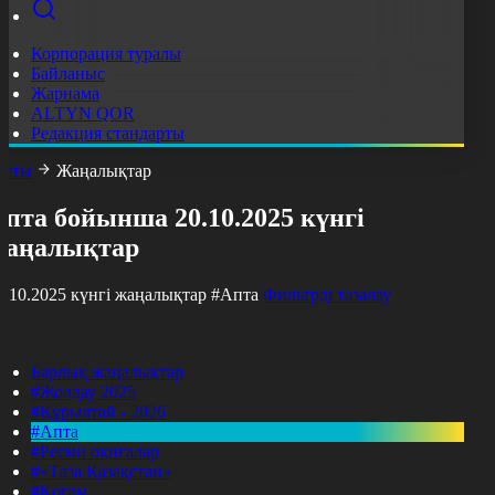
Корпорация туралы
Байланыс
Жарнама
ALTYN QOR
Редакция стандарты
асты
Жаңалықтар
пта бойынша 20.10.2025 күнгі
жаңалықтар
0.10.2025 күнгі жаңалықтар
#Апта
Фильтрді тазалау
Барлық жаңалықтар
#Жолдау 2025
#Құрылтай - 2026
#Апта
#Ресми оқиғалар
#«Таза Қазақстан»
#Қоғам