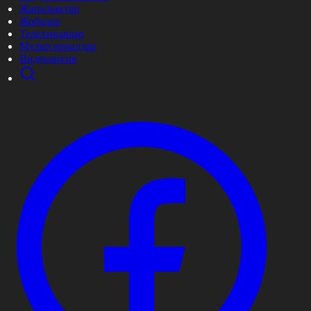
Жаңалықтар
Жобалар
Телехикаялар
Мультсериалдар
Видеоархив