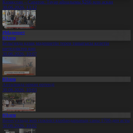
Қазақстан – Саратов: Тауар айналымы $266 млн асқан
30.06.2026, 13:12
#Мәдениет
#Әлем
Бельгияда қазақ мәдениетін терең танығысы келетін
шетелдіктер көп
30.06.2026, 10:07
#Әлем
Анталияда орман өртенді
30.06.2026, 10:03
#Әлем
Венесуэлада жер сілкінісі құрбандарының саны 1700-ден асты
30.06.2026, 10:02