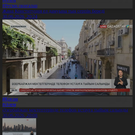
#Әлем
#Ресми оқиғалар
Жаңа Конституция ел дамуына тың серпін береді
30.06.2026, 20:24
#Қоғам
#Әлем
Әзербайжан мектептерінде телефон ұстауға тыйым салынды
30.06.2026, 20:08