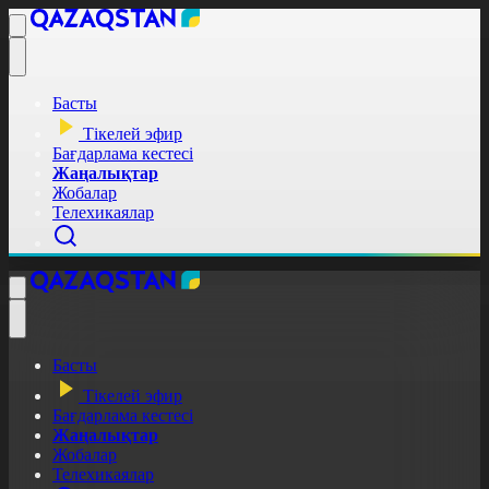
Басты
Тікелей эфир
Бағдарлама кестесі
Жаңалықтар
Жобалар
Телехикаялар
Басты
Тікелей эфир
Бағдарлама кестесі
Жаңалықтар
Жобалар
Телехикаялар