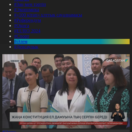
#Заң мен тәртіп
#Экономика
#«100 кітап» ұлттық сауалнамасы
#Референдум
#Оқиға
#EURO 2024
#Спорт
#Әлем
#Денсаулық