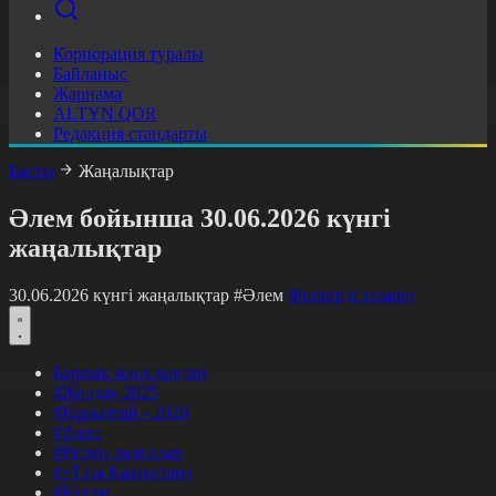
Корпорация туралы
Байланыс
Жарнама
ALTYN QOR
Редакция стандарты
Басты
Жаңалықтар
Әлем бойынша 30.06.2026 күнгі
жаңалықтар
30.06.2026 күнгі жаңалықтар
#Әлем
Фильтрді тазалау
Барлық жаңалықтар
#Жолдау 2025
#Құрылтай - 2026
#Апта
#Ресми оқиғалар
#«Таза Қазақстан»
#Қоғам