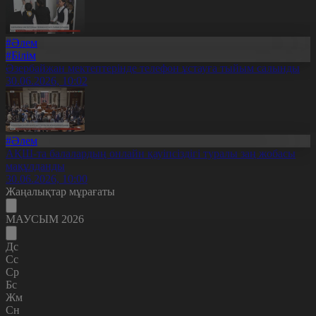
#Әлем
#Білім
Әзербайжан мектептерінде телефон ұстауға тыйым салынды
30.06.2026, 10:02
#Әлем
АҚШ-та балалардың онлайн қауіпсіздігі туралы заң жобасы
мақұлданды
30.06.2026, 10:00
Жаңалықтар мұрағаты
МАУСЫМ 2026
Дс
Сс
Ср
Бс
Жм
Сн