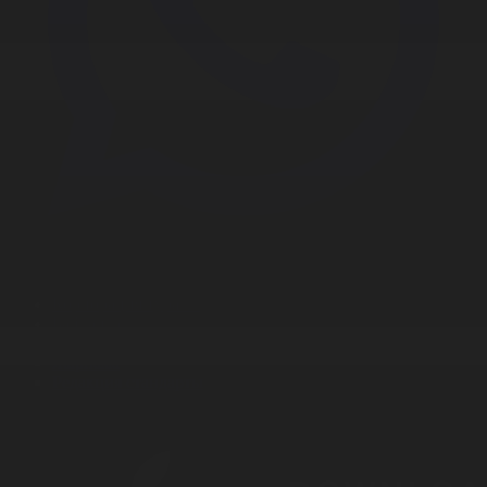
Корпорация туралы
Байланыс
Дистрибуция
Жарнама
Редакция стандарты