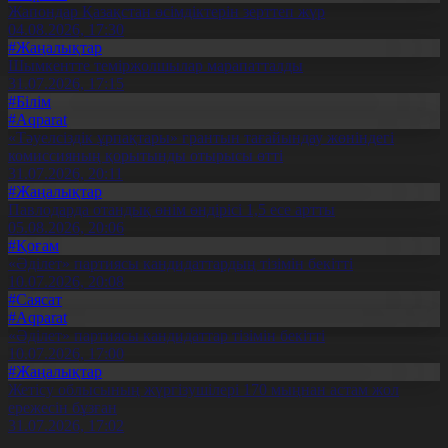
Жапондар Қазақстан өсімдіктерін зерттеп жүр
04.08.2026, 17:30
#Жаңалықтар
Шымкентте теміржолшылар марапатталды
31.07.2026, 17:15
#Білім
#Aqparat
«Тәуелсіздік ұрпақтары» грантын тағайындау жөніндегі
комиссияның қорытынды отырысы өтті
31.07.2026, 20:11
#Жаңалықтар
Павлодарда отандық өнім өндірісі 1,5 есе артты
05.08.2026, 20:06
#Қоғам
«Әділет» партиясы кандидаттардың тізімін бекітті
10.07.2026, 20:08
#Саясат
#Aqparat
«Әділет» партиясы кандидаттар тізімін бекітті
10.07.2026, 17:00
#Жаңалықтар
Жетісу облысының жүргізушілері 170 мыңнан астам жол
ережесін бұзған
31.07.2026, 17:02