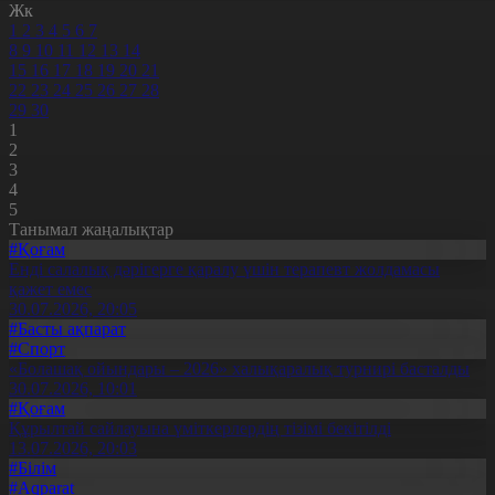
Жк
1
2
3
4
5
6
7
8
9
10
11
12
13
14
15
16
17
18
19
20
21
22
23
24
25
26
27
28
29
30
1
2
3
4
5
Танымал жаңалықтар
#Қоғам
Енді салалық дәрігерге қаралу үшін терапевт жолдамасы
қажет емес
30.07.2026, 20:05
#Басты ақпарат
#Спорт
«Болашақ ойындары – 2026» халықаралық турнирі басталды
30.07.2026, 10:01
#Қоғам
Құрылтай сайлауына үміткерлердің тізімі бекітілді
13.07.2026, 20:03
#Білім
#Aqparat