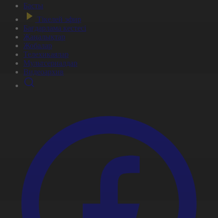
Басты
Тікелей эфир
Бағдарлама кестесі
Жаңалықтар
Жобалар
Телехикаялар
Мультсериалдар
Видеоархив