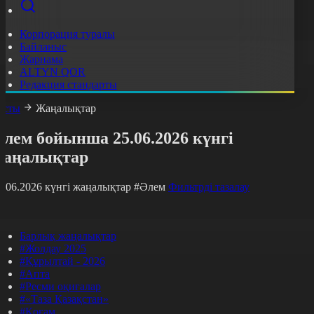
Корпорация туралы
Байланыс
Жарнама
ALTYN QOR
Редакция стандарты
асты
Жаңалықтар
лем бойынша 25.06.2026 күнгі
жаңалықтар
5.06.2026 күнгі жаңалықтар
#Әлем
Фильтрді тазалау
Барлық жаңалықтар
#Жолдау 2025
#Құрылтай - 2026
#Апта
#Ресми оқиғалар
#«Таза Қазақстан»
#Қоғам