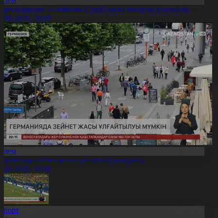
Әлем
ұрғындардың 55 пайызы ЕуроОдаққа оралуды қолдайды
5.06.2026, 20:10
Әлем
ерманияда зейнет жасы ұлғайтылуы мүмкін
5.06.2026, 20:08
Спорт