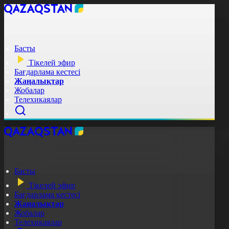
Басты
Тікелей эфир
Бағдарлама кестесі
Жаңалықтар
Жобалар
Телехикаялар
Басты
Тікелей эфир
Бағдарлама кестесі
Жаңалықтар
Жобалар
Телехикаялар