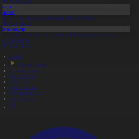
0.07.2026, 20:08
Саясат
Aqparat
Әділет» партиясы кандидаттар тізімін бекітті
0.07.2026, 17:00
Жаңалықтар
етісу облысының жүргізушілері 170 мыңнан астам жол
режесін бұзған
1.07.2026, 17:02
Басты
Тікелей эфир
Бағдарлама кестесі
Жаңалықтар
Жобалар
Телехикаялар
Мультсериалдар
Видеоархив