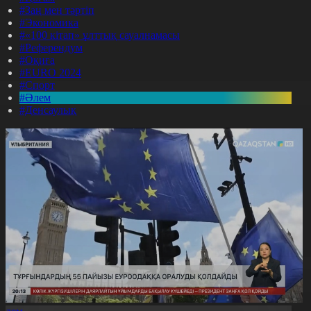
#Заң мен тәртіп
#Экономика
#«100 кітап» ұлттық сауалнамасы
#Референдум
#Оқиға
#EURO 2024
#Спорт
#Әлем
#Денсаулық