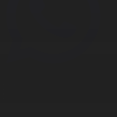
Корпорация туралы
Байланыс
Дистрибуция
Жарнама
Редакция стандарты