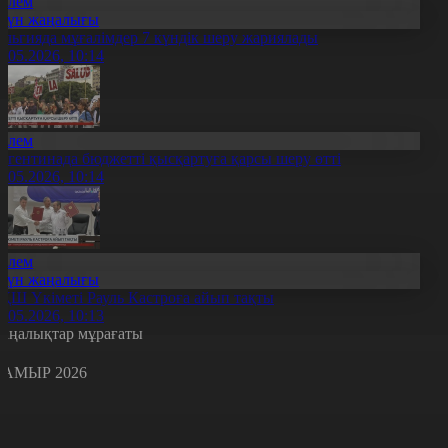
Әлем
Күн жаңалығы
ельгияда мұғалімдер 7 күндік шеру жариялады
1.05.2026, 10:14
Әлем
ргентинада бюджетті қысқартуға қарсы шеру өтті
1.05.2026, 10:14
Әлем
Күн жаңалығы
ҚШ Үкіметі Рауль Кастроға айып тақты
1.05.2026, 10:13
аңалықтар мұрағаты
АМЫР 2026
с
с
р