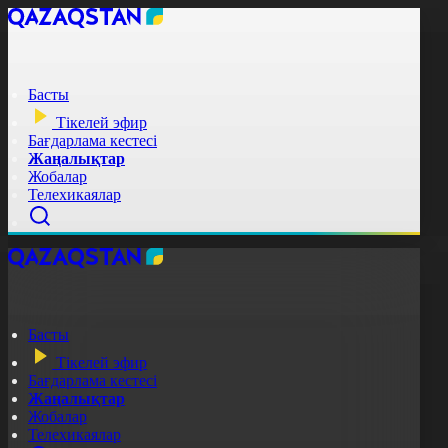
Басты
Тікелей эфир
Бағдарлама кестесі
Жаңалықтар
Жобалар
Телехикаялар
Басты
Тікелей эфир
Бағдарлама кестесі
Жаңалықтар
Жобалар
Телехикаялар