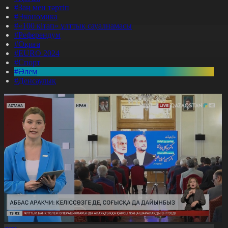
#Заң мен тәртіп
#Экономика
#«100 кітап» ұлттық сауалнамасы
#Референдум
#Оқиға
#EURO 2024
#Спорт
#Әлем
#Денсаулық