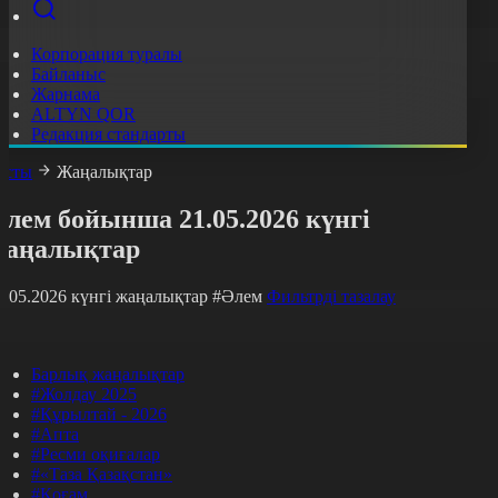
Корпорация туралы
Байланыс
Жарнама
ALTYN QOR
Редакция стандарты
асты
Жаңалықтар
лем бойынша 21.05.2026 күнгі
жаңалықтар
1.05.2026 күнгі жаңалықтар
#Әлем
Фильтрді тазалау
Барлық жаңалықтар
#Жолдау 2025
#Құрылтай - 2026
#Апта
#Ресми оқиғалар
#«Таза Қазақстан»
#Қоғам