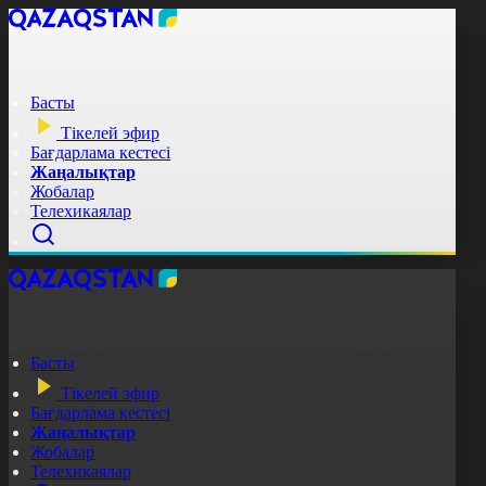
Басты
Тікелей эфир
Бағдарлама кестесі
Жаңалықтар
Жобалар
Телехикаялар
Басты
Тікелей эфир
Бағдарлама кестесі
Жаңалықтар
Жобалар
Телехикаялар