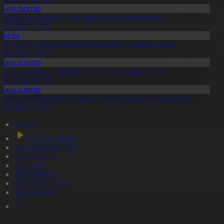
Жаңалықтар
үпқарағанда балық шаруашылығы дамып келеді
7.08.2026, 17:09
Қоғам
ұс еті мен тауық жұмыртқасын өндіру қарқын алды
7.08.2026, 10:05
Жаңалықтар
ерейлі отбасы – тәрбие мен дәстүр сабақтастығы
7.08.2026, 20:19
Жаңалықтар
қмола облысында 157 науқас трансплантацияға мұқтаж
6.08.2026, 17:11
Басты
Тікелей эфир
Бағдарлама кестесі
Жаңалықтар
Жобалар
Телехикаялар
Мультсериалдар
Видеоархив