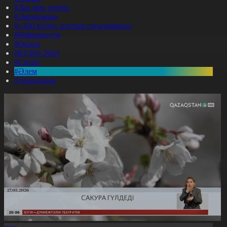
#Заң мен тәртіп
#Экономика
#«100 кітап» ұлттық сауалнамасы
#Референдум
#Оқиға
#EURO 2024
#Спорт
#Әлем
#Денсаулық