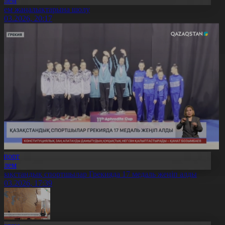
Әлем
лем жаңалықтарына шолу
7.03.2026, 20:17
Спорт
Әлем
азақстандық спортшылар Грекияда 17 медаль жеңіп алды
7.03.2026, 17:39