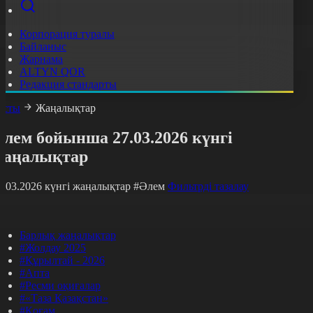
Корпорация туралы
Байланыс
Жарнама
ALTYN QOR
Редакция стандарты
асты
Жаңалықтар
лем бойынша 27.03.2026 күнгі
жаңалықтар
7.03.2026 күнгі жаңалықтар
#Әлем
Фильтрді тазалау
Барлық жаңалықтар
#Жолдау 2025
#Құрылтай - 2026
#Апта
#Ресми оқиғалар
#«Таза Қазақстан»
#Қоғам