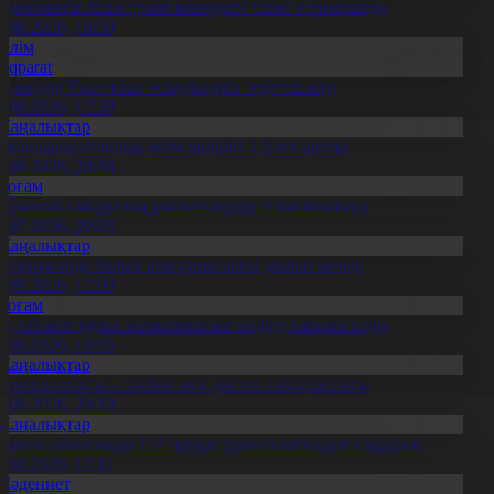
емлекеттік білім грант иегерлері тізімі жарияланды
7.08.2026, 16:50
Білім
Aqparat
апондар Қазақстан өсімдіктерін зерттеп жүр
4.08.2026, 17:30
Жаңалықтар
авлодарда отандық өнім өндірісі 1,5 есе артты
5.08.2026, 20:06
Қоғам
ұрылтай сайлауына үміткерлердің тізімі бекітілді
3.07.2026, 20:03
Жаңалықтар
үпқарағанда балық шаруашылығы дамып келеді
7.08.2026, 17:09
Қоғам
ұс еті мен тауық жұмыртқасын өндіру қарқын алды
7.08.2026, 10:05
Жаңалықтар
ерейлі отбасы – тәрбие мен дәстүр сабақтастығы
7.08.2026, 20:19
Жаңалықтар
қмола облысында 157 науқас трансплантацияға мұқтаж
6.08.2026, 17:11
Мәдениет