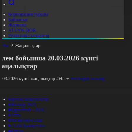
Корпорация туралы
Байланыс
Жарнама
ALTYN QOR
Редакция стандарты
асты
Жаңалықтар
лем бойынша 20.03.2026 күнгі
жаңалықтар
0.03.2026 күнгі жаңалықтар
#Әлем
Фильтрді тазалау
Барлық жаңалықтар
#Жолдау 2025
#Құрылтай - 2026
#Апта
#Ресми оқиғалар
#«Таза Қазақстан»
#Қоғам