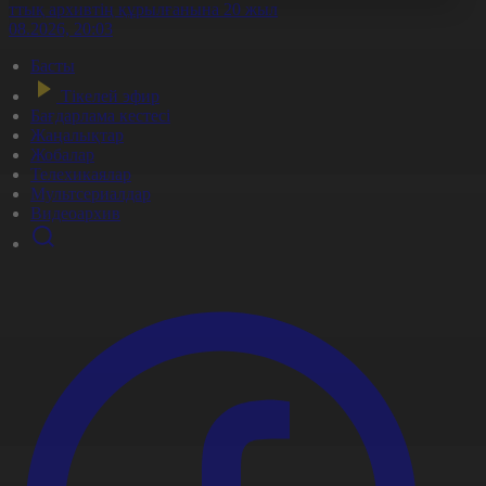
лттық архивтің құрылғанына 20 жыл
5.08.2026, 20:03
Басты
Тікелей эфир
Бағдарлама кестесі
Жаңалықтар
Жобалар
Телехикаялар
Мультсериалдар
Видеоархив