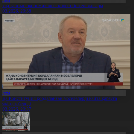
Әлем
азақстанның экономикалық көрсеткіштері жоғары
0.03.2026, 20:38
Әлем
аңа Конституция қордаланған мәселелерді қайта қарауға
үмкіндік береді
0.03.2026, 20:37