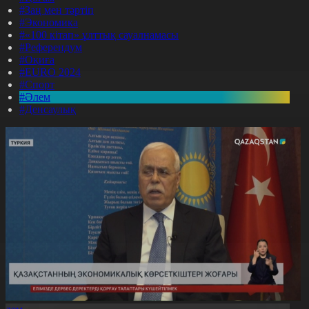
#Заң мен тәртіп
#Экономика
#«100 кітап» ұлттық сауалнамасы
#Референдум
#Оқиға
#EURO 2024
#Спорт
#Әлем
#Денсаулық