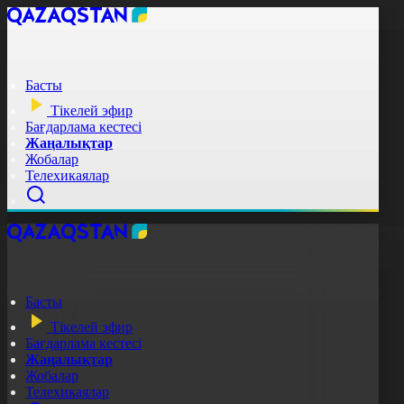
Басты
Тікелей эфир
Бағдарлама кестесі
Жаңалықтар
Жобалар
Телехикаялар
Басты
Тікелей эфир
Бағдарлама кестесі
Жаңалықтар
Жобалар
Телехикаялар