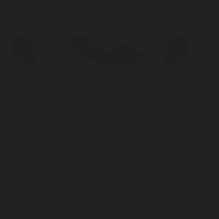
Корпорация туралы
Байланыс
Дистрибуция
Жарнама
Редакция стандарты