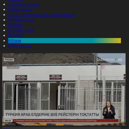
#Заң мен тәртіп
#Экономика
#«100 кітап» ұлттық сауалнамасы
#Референдум
#Оқиға
#EURO 2024
#Спорт
#Әлем
#Денсаулық