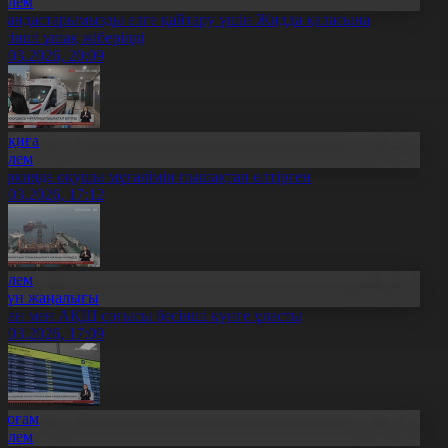
Әлем
тандастарымызды елге қайтару үшін Жидда қаласына
есінші ұшақ жіберілді
4.03.2026, 20:09
Оқиға
Әлем
үркияда оқушы мұғалімін пышақтап өлтірген
4.03.2026, 17:12
Әлем
Күн жаңалығы
ран мен АҚШ соғысы бесінші күнге ұласты
4.03.2026, 17:09
Қоғам
Әлем