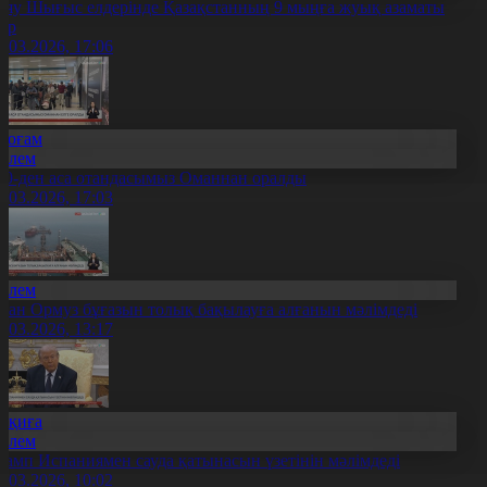
аяу Шығыс елдерінде Қазақстанның 9 мыңға жуық азаматы
үр
4.03.2026, 17:06
Қоғам
Әлем
00-ден аса отандасымыз Оманнан оралды
4.03.2026, 17:03
Әлем
ран Ормуз бұғазын толық бақылауға алғанын мәлімдеді
4.03.2026, 13:17
Оқиға
Әлем
рамп Испаниямен сауда қатынасын үзетінін мәлімдеді
4.03.2026, 10:02