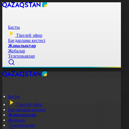
Басты
Тікелей эфир
Бағдарлама кестесі
Жаңалықтар
Жобалар
Телехикаялар
Басты
Тікелей эфир
Бағдарлама кестесі
Жаңалықтар
Жобалар
Телехикаялар