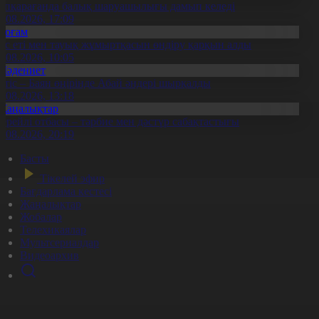
үпқарағанда балық шаруашылығы дамып келеді
7.08.2026, 17:09
Қоғам
ұс еті мен тауық жұмыртқасын өндіру қарқын алды
7.08.2026, 10:05
Мәдениет
ртіс – Баян өңірінде Абай әндері шырқалды
0.08.2026, 13:18
Жаңалықтар
ерейлі отбасы – тәрбие мен дәстүр сабақтастығы
7.08.2026, 20:19
Басты
Тікелей эфир
Бағдарлама кестесі
Жаңалықтар
Жобалар
Телехикаялар
Мультсериалдар
Видеоархив