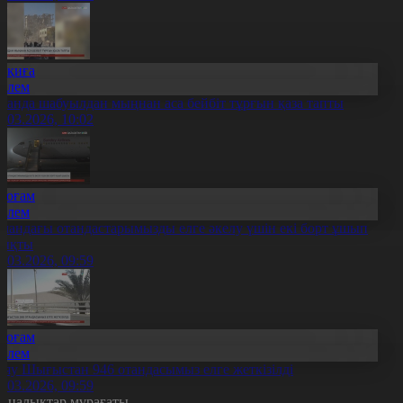
Оқиға
Әлем
ранда шабуылдан мыңнан аса бейбіт тұрғын қаза тапты
4.03.2026, 10:02
Қоғам
Әлем
мандағы отандастарымызды елге әкелу үшін екі борт ұшып
ықты
4.03.2026, 09:59
Қоғам
Әлем
аяу Шығыстан 946 отандасымыз елге жеткізілді
4.03.2026, 09:59
аңалықтар мұрағаты