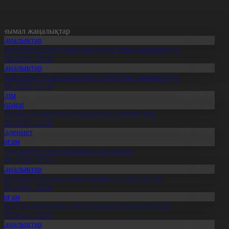
анымал жаңалықтар
Жаңалықтар
емлекеттік білім грант иегерлері тізімі жарияланды
7.08.2026, 19:46
Жаңалықтар
емлекеттік білім грант иегерлері тізімі жарияланды
7.08.2026, 16:50
Білім
Aqparat
апондар Қазақстан өсімдіктерін зерттеп жүр
4.08.2026, 17:30
Мәдениет
Қоғам
нерді өнеге еткен Ерниязовтар отбасы
8.08.2026, 20:16
Жаңалықтар
авлодарда отандық өнім өндірісі 1,5 есе артты
5.08.2026, 20:06
Қоғам
ұрылтай сайлауына үміткерлердің тізімі бекітілді
3.07.2026, 20:03
Жаңалықтар