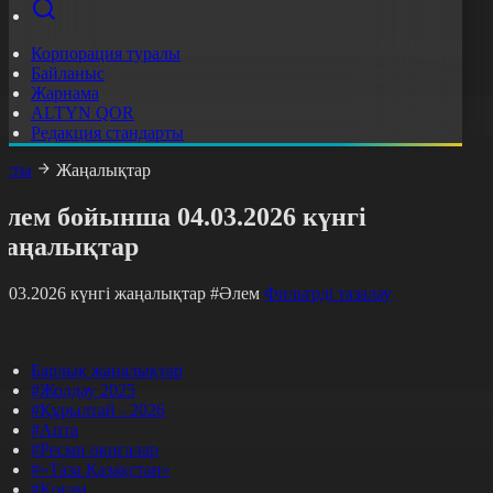
Корпорация туралы
Байланыс
Жарнама
ALTYN QOR
Редакция стандарты
асты
Жаңалықтар
лем бойынша 04.03.2026 күнгі
жаңалықтар
4.03.2026 күнгі жаңалықтар
#Әлем
Фильтрді тазалау
Барлық жаңалықтар
#Жолдау 2025
#Құрылтай - 2026
#Апта
#Ресми оқиғалар
#«Таза Қазақстан»
#Қоғам