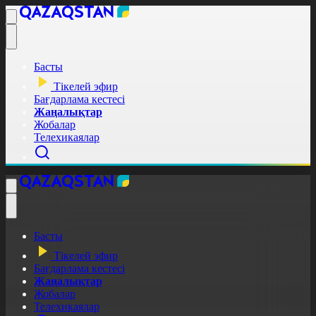
Басты
Тікелей эфир
Бағдарлама кестесі
Жаңалықтар
Жобалар
Телехикаялар
Басты
Тікелей эфир
Бағдарлама кестесі
Жаңалықтар
Жобалар
Телехикаялар