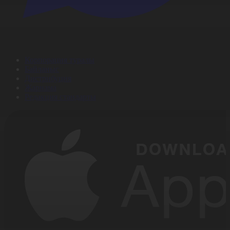
Корпорация туралы
Байланыс
Дистрибуция
Жарнама
Редакция стандарты