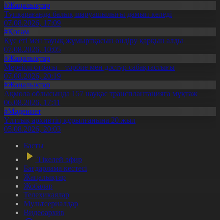
#Жаңалықтар
Түпқарағанда балық шаруашылығы дамып келеді
07.08.2026, 17:09
#Қоғам
Құс еті мен тауық жұмыртқасын өндіру қарқын алды
07.08.2026, 10:05
#Жаңалықтар
Мерейлі отбасы – тәрбие мен дәстүр сабақтастығы
07.08.2026, 20:19
#Жаңалықтар
Ақмола облысында 157 науқас трансплантацияға мұқтаж
06.08.2026, 17:11
#Мәдениет
Ұлттық архивтің құрылғанына 20 жыл
05.08.2026, 20:03
Басты
Тікелей эфир
Бағдарлама кестесі
Жаңалықтар
Жобалар
Телехикаялар
Мультсериалдар
Видеоархив