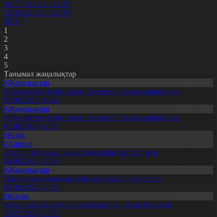
16
17
18
19
20
21
22
23
24
25
26
27
28
29
30
31
1
2
3
4
5
Танымал жаңалықтар
#Жаңалықтар
Мемлекеттік білім грант иегерлері тізімі жарияланды
07.08.2026, 19:46
#Жаңалықтар
Мемлекеттік білім грант иегерлері тізімі жарияланды
07.08.2026, 16:50
#Білім
#Aqparat
Жапондар Қазақстан өсімдіктерін зерттеп жүр
04.08.2026, 17:30
#Жаңалықтар
Павлодарда отандық өнім өндірісі 1,5 есе артты
05.08.2026, 20:06
#Қоғам
Құрылтай сайлауына үміткерлердің тізімі бекітілді
13.07.2026, 20:03