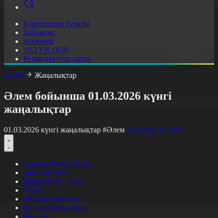
Корпорация туралы
Байланыс
Жарнама
ALTYN QOR
Редакция стандарты
Басты
Жаңалықтар
Әлем бойынша 01.03.2026 күнгі
жаңалықтар
01.03.2026 күнгі жаңалықтар
#Әлем
Фильтрді тазалау
Барлық жаңалықтар
#Жолдау 2025
#Құрылтай - 2026
#Апта
#Ресми оқиғалар
#«Таза Қазақстан»
#Қоғам