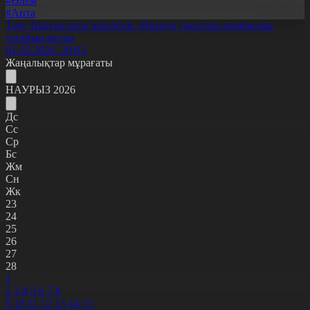
#Әлем
#Апта
Таяу Шығыстағы шиеленіс: Иранда уақытша көшбасшы
тағайындалды
01.03.2026, 20:03
Жаңалықтар мұрағаты
НАУРЫЗ 2026
Дс
Сс
Ср
Бс
Жм
Сн
Жк
23
24
25
26
27
28
1
2
3
4
5
6
7
8
9
10
11
12
13
14
15