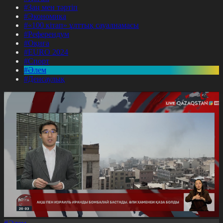
#Заң мен тәртіп
#Экономика
#«100 кітап» ұлттық сауалнамасы
#Референдум
#Оқиға
#EURO 2024
#Спорт
#Әлем
#Денсаулық