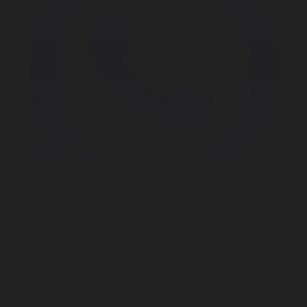
Корпорация туралы
Байланыс
Дистрибуция
Жарнама
Редакция стандарты