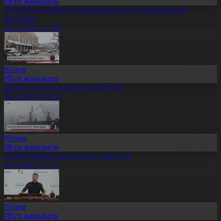
#Күн жаңалығы
Түркияда балалардың әлеуметтік желіге кіруін заңмен
шектемек
26.12.2025, 17:19
#Әлем
#Күн жаңалығы
Ресейде бензин бағасы қымбаттады
26.12.2025, 17:16
#Әлем
#Күн жаңалығы
Ресейде мұнай бағасы күрт төмендеді
26.12.2025, 17:11
#Әлем
#Күн жаңалығы