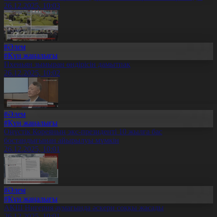
26.12.2025, 10:03
#Әлем
#Күн жаңалығы
Пхеньян зымыран өндірісін дамытпақ
26.12.2025, 10:02
#Әлем
#Күн жаңалығы
Оңүстік Кореяның экс-президенті 10 жылға бас
бостандығынан айырылуы мүмкін
26.12.2025, 10:01
#Әлем
#Күн жаңалығы
АҚШ Нигерия аумағында әскери соққы жасады
26.12.2025, 10:01