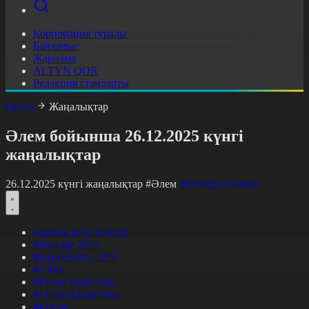
Корпорация туралы
Байланыс
Жарнама
ALTYN QOR
Редакция стандарты
Басты
Жаңалықтар
Әлем бойынша 26.12.2025 күнгі
жаңалықтар
26.12.2025 күнгі жаңалықтар
#Әлем
Фильтрді тазалау
Барлық жаңалықтар
#Жолдау 2025
#Құрылтай - 2026
#Апта
#Ресми оқиғалар
#«Таза Қазақстан»
#Қоғам