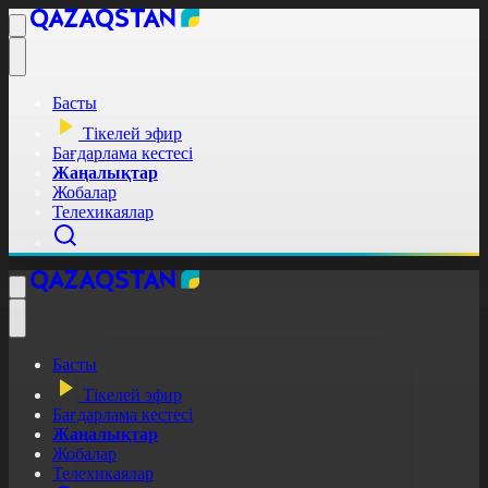
Басты
Тікелей эфир
Бағдарлама кестесі
Жаңалықтар
Жобалар
Телехикаялар
Басты
Тікелей эфир
Бағдарлама кестесі
Жаңалықтар
Жобалар
Телехикаялар