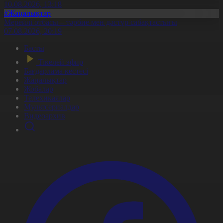
10.08.2026, 13:18
#Жаңалықтар
Мерейлі отбасы – тәрбие мен дәстүр сабақтастығы
07.08.2026, 20:19
Басты
Тікелей эфир
Бағдарлама кестесі
Жаңалықтар
Жобалар
Телехикаялар
Мультсериалдар
Видеоархив