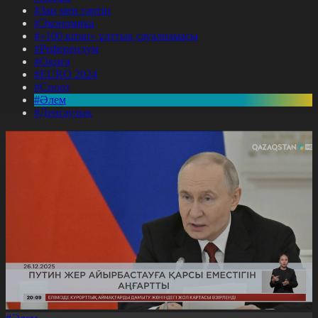
#Заң мен тәртіп
#Экономика
#«100 кітап» ұлттық сауалнамасы
#Референдум
#Оқиға
#EURO 2024
#Спорт
#Әлем
#Денсаулық