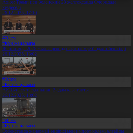
Axios: Трамп пен Зеленский 28 желтоқсанда Флоридада
кездеседі
26.12.2025, 17:10
#Әлем
#Күн жаңалығы
Жапонияда 2026 жылға рекордтық көлемде бюджет бекітілді
26.12.2025, 13:02
#Әлем
#Күн жаңалығы
АҚШ-та су тасқынынан 2 адам қаза тапты
26.12.2025, 13:02
#Әлем
#Күн жаңалығы
Өзбекстанда жанармай өндірісі мен импорт көлемі ұлғайды