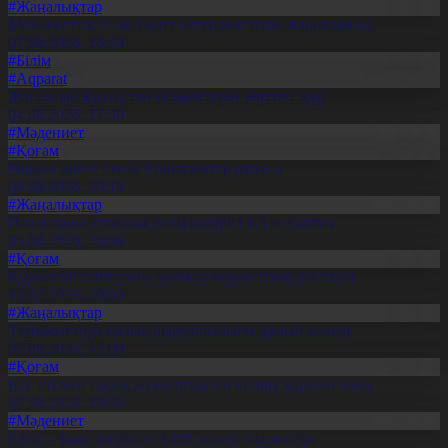
#Жаңалықтар
Мемлекеттік білім грант иегерлері тізімі жарияланды
07.08.2026, 16:50
#Білім
#Aqparat
Жапондар Қазақстан өсімдіктерін зерттеп жүр
04.08.2026, 17:30
#Мәдениет
#Қоғам
Өнерді өнеге еткен Ерниязовтар отбасы
08.08.2026, 20:16
#Жаңалықтар
Павлодарда отандық өнім өндірісі 1,5 есе артты
05.08.2026, 20:06
#Қоғам
Құрылтай сайлауына үміткерлердің тізімі бекітілді
13.07.2026, 20:03
#Жаңалықтар
Түпқарағанда балық шаруашылығы дамып келеді
07.08.2026, 17:09
#Қоғам
Құс еті мен тауық жұмыртқасын өндіру қарқын алды
07.08.2026, 10:05
#Мәдениет
Ертіс – Баян өңірінде Абай әндері шырқалды