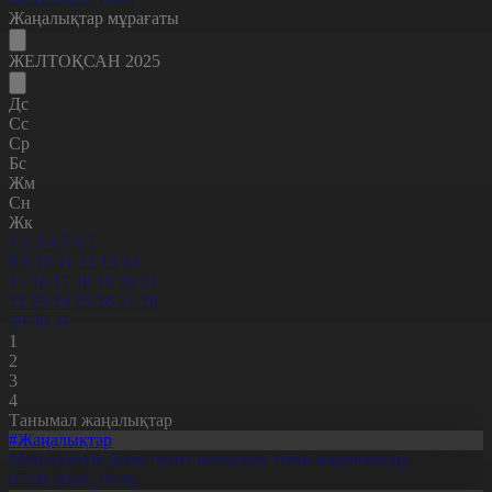
Жаңалықтар мұрағаты
ЖЕЛТОҚСАН 2025
Дс
Сс
Ср
Бс
Жм
Сн
Жк
1
2
3
4
5
6
7
8
9
10
11
12
13
14
15
16
17
18
19
20
21
22
23
24
25
26
27
28
29
30
31
1
2
3
4
Танымал жаңалықтар
#Жаңалықтар
Мемлекеттік білім грант иегерлері тізімі жарияланды
07.08.2026, 19:46