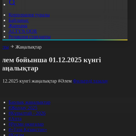
Корпорация туралы
Байланыс
Жарнама
ALTYN QOR
Редакция стандарты
асты
Жаңалықтар
лем бойынша 01.12.2025 күнгі
жаңалықтар
1.12.2025 күнгі жаңалықтар
#Әлем
Фильтрді тазалау
Барлық жаңалықтар
#Жолдау 2025
#Құрылтай - 2026
#Апта
#Ресми оқиғалар
#«Таза Қазақстан»
#Қоғам