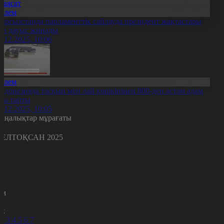
Саясат
Әлем
ырғызстанда парламенттік сайлауда президент жақтастары
өп дауыс жинады
1.12.2025, 10:06
Әлем
ндонезияда тасқын мен лай көшкінінен 800-ден астам адам
аза тапты
1.12.2025, 10:05
аңалықтар мұрағаты
ЕЛТОҚСАН 2025
с
с
р
с
м
н
к
2
3
4
5
6
7