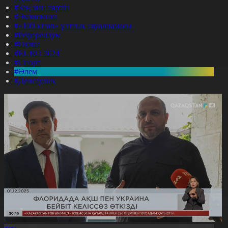
#Заң мен тәртіп
#Экономика
#«100 кітап» ұлттық сауалнамасы
#Референдум
#Оқиға
#EURO 2024
#Спорт
#Әлем
#Денсаулық