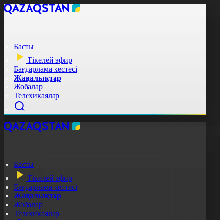
Басты
Тікелей эфир
Бағдарлама кестесі
Жаңалықтар
Жобалар
Телехикаялар
Басты
Тікелей эфир
Бағдарлама кестесі
Жаңалықтар
Жобалар
Телехикаялар