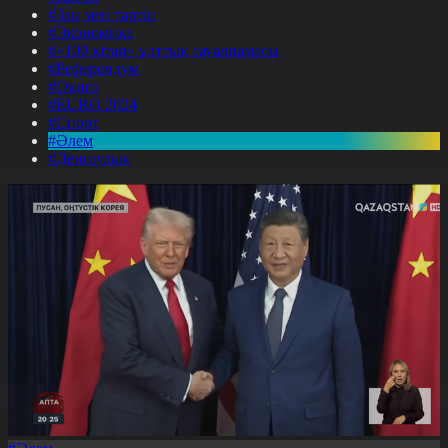
#Заң мен тәртіп
#Экономика
#«100 кітап» ұлттық сауалнамасы
#Референдум
#Оқиға
#EURO 2024
#Спорт
#Әлем
#Денсаулық