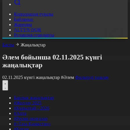
Корпорация туралы
Байланыс
Жарнама
ALTYN QOR
Редакция стандарты
Басты
Жаңалықтар
Әлем бойынша 02.11.2025 күнгі
жаңалықтар
02.11.2025 күнгі жаңалықтар
#Әлем
Фильтрді тазалау
Барлық жаңалықтар
#Жолдау 2025
#Құрылтай - 2026
#Апта
#Ресми оқиғалар
#«Таза Қазақстан»
#Қоғам