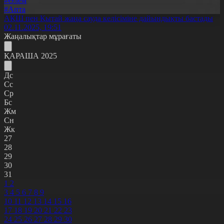
#Әлем
#Апта
АҚШ пен Қытай жаңа сауда келісіміне дайындықты бастады
02.11.2025, 19:51
Жаңалықтар мұрағаты
ҚАРАША 2025
Дс
Сс
Ср
Бс
Жм
Сн
Жк
27
28
29
30
31
1
2
3
4
5
6
7
8
9
10
11
12
13
14
15
16
17
18
19
20
21
22
23
24
25
26
27
28
29
30