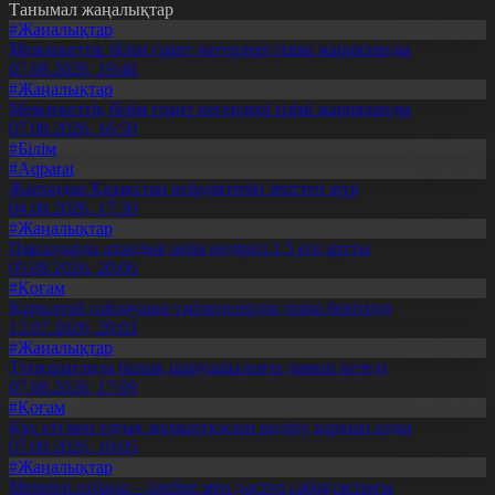
Танымал жаңалықтар
#Жаңалықтар
Мемлекеттік білім грант иегерлері тізімі жарияланды
07.08.2026, 19:46
#Жаңалықтар
Мемлекеттік білім грант иегерлері тізімі жарияланды
07.08.2026, 16:50
#Білім
#Aqparat
Жапондар Қазақстан өсімдіктерін зерттеп жүр
04.08.2026, 17:30
#Жаңалықтар
Павлодарда отандық өнім өндірісі 1,5 есе артты
05.08.2026, 20:06
#Қоғам
Құрылтай сайлауына үміткерлердің тізімі бекітілді
13.07.2026, 20:03
#Жаңалықтар
Түпқарағанда балық шаруашылығы дамып келеді
07.08.2026, 17:09
#Қоғам
Құс еті мен тауық жұмыртқасын өндіру қарқын алды
07.08.2026, 10:05
#Жаңалықтар
Мерейлі отбасы – тәрбие мен дәстүр сабақтастығы