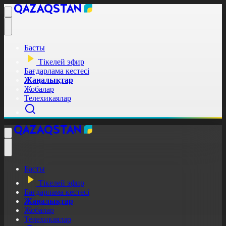
Басты
Тікелей эфир
Бағдарлама кестесі
Жаңалықтар
Жобалар
Телехикаялар
Басты
Тікелей эфир
Бағдарлама кестесі
Жаңалықтар
Жобалар
Телехикаялар