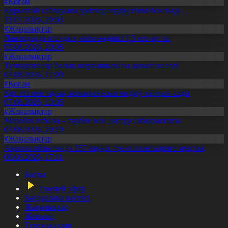
#Қоғам
Құрылтай сайлауына үміткерлердің тізімі бекітілді
13.07.2026, 20:03
#Жаңалықтар
Павлодарда отандық өнім өндірісі 1,5 есе артты
05.08.2026, 20:06
#Жаңалықтар
Түпқарағанда балық шаруашылығы дамып келеді
07.08.2026, 17:09
#Қоғам
Құс еті мен тауық жұмыртқасын өндіру қарқын алды
07.08.2026, 10:05
#Жаңалықтар
Мерейлі отбасы – тәрбие мен дәстүр сабақтастығы
07.08.2026, 20:19
#Жаңалықтар
Ақмола облысында 157 науқас трансплантацияға мұқтаж
06.08.2026, 17:11
Басты
Тікелей эфир
Бағдарлама кестесі
Жаңалықтар
Жобалар
Телехикаялар