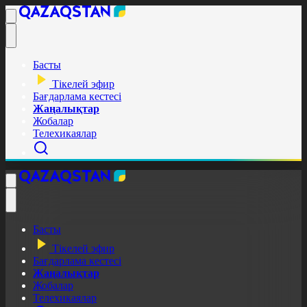
Басты
Тікелей эфир
Бағдарлама кестесі
Жаңалықтар
Жобалар
Телехикаялар
Басты
Тікелей эфир
Бағдарлама кестесі
Жаңалықтар
Жобалар
Телехикаялар