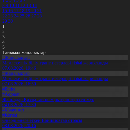
1
2
3
4
5
6
7
8
9
10
11
12
13
14
15
16
17
18
19
20
21
22
23
24
25
26
27
28
29
30
1
2
3
4
5
Танымал жаңалықтар
#Жаңалықтар
Мемлекеттік білім грант иегерлері тізімі жарияланды
07.08.2026, 19:46
#Жаңалықтар
Мемлекеттік білім грант иегерлері тізімі жарияланды
07.08.2026, 16:50
#Білім
#Aqparat
Жапондар Қазақстан өсімдіктерін зерттеп жүр
04.08.2026, 17:30
#Мәдениет
#Қоғам
Өнерді өнеге еткен Ерниязовтар отбасы
08.08.2026, 20:16