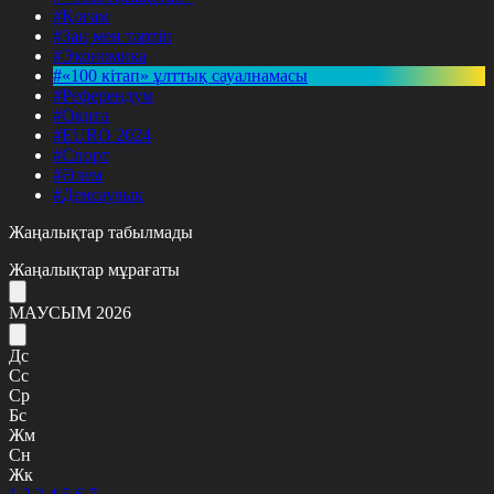
#Қоғам
#Заң мен тәртіп
#Экономика
#«100 кітап» ұлттық сауалнамасы
#Референдум
#Оқиға
#EURO 2024
#Спорт
#Әлем
#Денсаулық
Жаңалықтар табылмады
Жаңалықтар мұрағаты
МАУСЫМ 2026
Дс
Сс
Ср
Бс
Жм
Сн
Жк