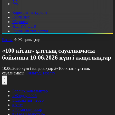
Корпорация туралы
Байланыс
Жарнама
ALTYN QOR
Редакция стандарты
Басты
Жаңалықтар
«100 кітап» ұлттық сауалнамасы
бойынша 10.06.2026 күнгі жаңалықтар
10.06.2026 күнгі жаңалықтар
#«100 кітап» ұлттық
сауалнамасы
Фильтрді тазалау
Барлық жаңалықтар
#Жолдау 2025
#Құрылтай - 2026
#Апта
#Ресми оқиғалар
#«Таза Қазақстан»