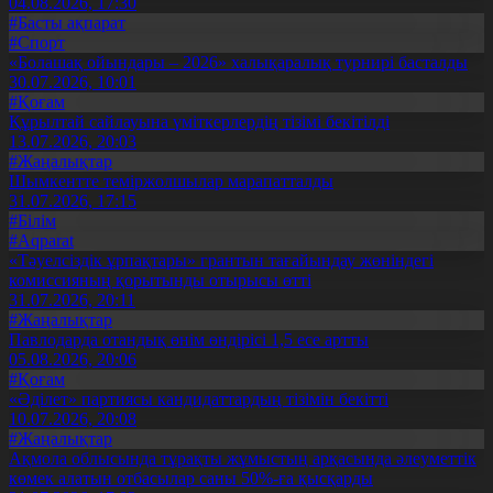
04.08.2026, 17:30
#Басты ақпарат
#Спорт
«Болашақ ойындары – 2026» халықаралық турнирі басталды
30.07.2026, 10:01
#Қоғам
Құрылтай сайлауына үміткерлердің тізімі бекітілді
13.07.2026, 20:03
#Жаңалықтар
Шымкентте теміржолшылар марапатталды
31.07.2026, 17:15
#Білім
#Aqparat
«Тәуелсіздік ұрпақтары» грантын тағайындау жөніндегі
комиссияның қорытынды отырысы өтті
31.07.2026, 20:11
#Жаңалықтар
Павлодарда отандық өнім өндірісі 1,5 есе артты
05.08.2026, 20:06
#Қоғам
«Әділет» партиясы кандидаттардың тізімін бекітті
10.07.2026, 20:08
#Жаңалықтар
Ақмола облысында тұрақты жұмыстың арқасында әлеуметтік
көмек алатын отбасылар саны 50%-ға қысқарды