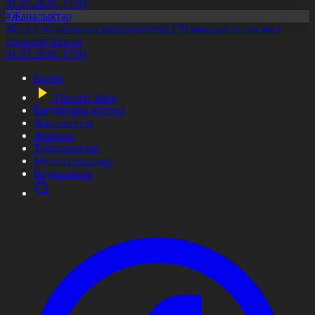
31.07.2026, 17:03
#Жаңалықтар
Жетісу облысының жүргізушілері 170 мыңнан астам жол
ережесін бұзған
31.07.2026, 17:02
Басты
Тікелей эфир
Бағдарлама кестесі
Жаңалықтар
Жобалар
Телехикаялар
Мультсериалдар
Видеоархив