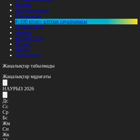
#Қоғам
#Заң мен тәртіп
#Экономика
#«100 кітап» ұлттық сауалнамасы
#Референдум
#Оқиға
#EURO 2024
#Спорт
#Әлем
#Денсаулық
Жаңалықтар табылмады
Жаңалықтар мұрағаты
НАУРЫЗ 2026
Дс
Сс
Ср
Бс
Жм
Сн
Жк