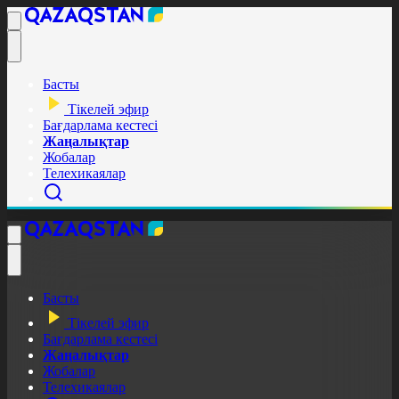
Басты
Тікелей эфир
Бағдарлама кестесі
Жаңалықтар
Жобалар
Телехикаялар
Басты
Тікелей эфир
Бағдарлама кестесі
Жаңалықтар
Жобалар
Телехикаялар