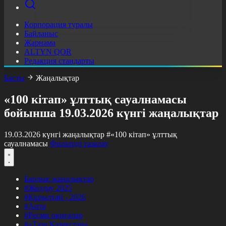
Корпорация туралы
Байланыс
Жарнама
ALTYN QOR
Редакция стандарты
Басты
Жаңалықтар
«100 кітап» ұлттық сауалнамасы
бойынша 19.03.2026 күнгі жаңалықтар
19.03.2026 күнгі жаңалықтар
#«100 кітап» ұлттық
сауалнамасы
Фильтрді тазалау
Барлық жаңалықтар
#Жолдау 2025
#Құрылтай - 2026
#Апта
#Ресми оқиғалар
#«Таза Қазақстан»