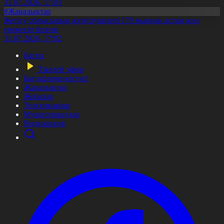
31.07.2026, 17:03
#Жаңалықтар
Жетісу облысының жүргізушілері 170 мыңнан астам жол
ережесін бұзған
31.07.2026, 17:02
Басты
Тікелей эфир
Бағдарлама кестесі
Жаңалықтар
Жобалар
Телехикаялар
Мультсериалдар
Видеоархив