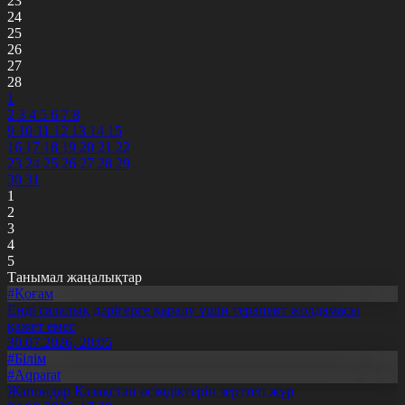
23
24
25
26
27
28
1
2
3
4
5
6
7
8
9
10
11
12
13
14
15
16
17
18
19
20
21
22
23
24
25
26
27
28
29
30
31
1
2
3
4
5
Танымал жаңалықтар
#Қоғам
Енді салалық дәрігерге қаралу үшін терапевт жолдамасы
қажет емес
30.07.2026, 20:05
#Білім
#Aqparat
Жапондар Қазақстан өсімдіктерін зерттеп жүр