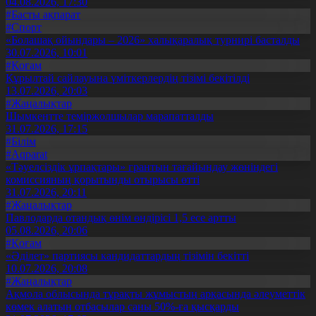
04.08.2026, 17:30
#Басты ақпарат
#Спорт
«Болашақ ойындары – 2026» халықаралық турнирі басталды
30.07.2026, 10:01
#Қоғам
Құрылтай сайлауына үміткерлердің тізімі бекітілді
13.07.2026, 20:03
#Жаңалықтар
Шымкентте теміржолшылар марапатталды
31.07.2026, 17:15
#Білім
#Aqparat
«Тәуелсіздік ұрпақтары» грантын тағайындау жөніндегі
комиссияның қорытынды отырысы өтті
31.07.2026, 20:11
#Жаңалықтар
Павлодарда отандық өнім өндірісі 1,5 есе артты
05.08.2026, 20:06
#Қоғам
«Әділет» партиясы кандидаттардың тізімін бекітті
10.07.2026, 20:08
#Жаңалықтар
Ақмола облысында тұрақты жұмыстың арқасында әлеуметтік
көмек алатын отбасылар саны 50%-ға қысқарды