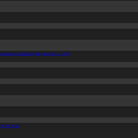
ссияның қорытынды отырысы өтті
ін бұзған