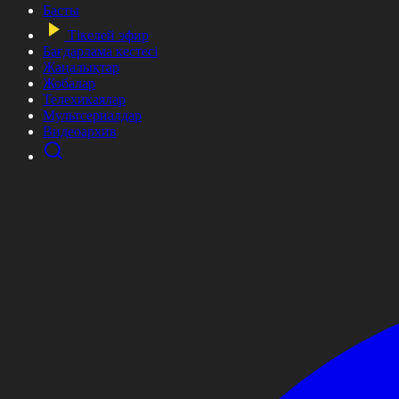
Басты
Тікелей эфир
Бағдарлама кестесі
Жаңалықтар
Жобалар
Телехикаялар
Мультсериалдар
Видеоархив