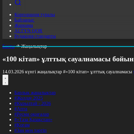
Корпорация туралы
Байланыс
Жарнама
ALTYN QOR
Редакция стандарты
Басты
Жаңалықтар
«100 кітап» ұлттық сауалнамасы бойын
14.03.2026 күнгі жаңалықтар
#«100 кітап» ұлттық сауалнамасы
Барлық жаңалықтар
#Жолдау 2025
#Құрылтай - 2026
#Апта
#Ресми оқиғалар
#«Таза Қазақстан»
#Қоғам
#Заң мен тәртіп