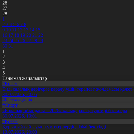
26
27
28
1
2
3
4
5
6
7
8
9
10
11
12
13
14
15
16
17
18
19
20
21
22
23
24
25
26
27
28
29
30
31
1
2
3
4
5
Танымал жаңалықтар
#Қоғам
Енді салалық дәрігерге қаралу үшін терапевт жолдамасы қажет 
30.07.2026, 20:05
#Басты ақпарат
#Спорт
«Болашақ ойындары – 2026» халықаралық турнирі басталды
30.07.2026, 10:01
#Қоғам
Құрылтай сайлауына үміткерлердің тізімі бекітілді
13.07.2026, 20:03