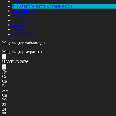
#Экономика
#«100 кітап» ұлттық сауалнамасы
#Референдум
#Оқиға
#EURO 2024
#Спорт
#Әлем
#Денсаулық
Жаңалықтар табылмады
Жаңалықтар мұрағаты
НАУРЫЗ 2026
Дс
Сс
Ср
Бс
Жм
Сн
Жк
23
24
25