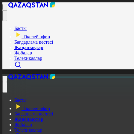
Басты
Тікелей эфир
Бағдарлама кестесі
Жаңалықтар
Жобалар
Телехикаялар
Басты
Тікелей эфир
Бағдарлама кестесі
Жаңалықтар
Жобалар
Телехикаялар