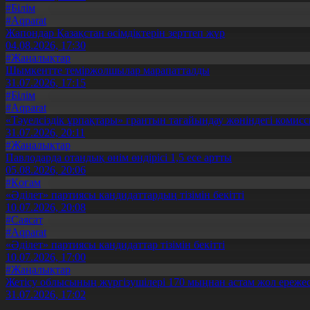
#Білім
#Aqparat
Жапондар Қазақстан өсімдіктерін зерттеп жүр
04.08.2026, 17:30
#Жаңалықтар
Шымкентте теміржолшылар марапатталды
31.07.2026, 17:15
#Білім
#Aqparat
«Тәуелсіздік ұрпақтары» грантын тағайындау жөніндегі коми
31.07.2026, 20:11
#Жаңалықтар
Павлодарда отандық өнім өндірісі 1,5 есе артты
05.08.2026, 20:06
#Қоғам
«Әділет» партиясы кандидаттардың тізімін бекітті
10.07.2026, 20:08
#Саясат
#Aqparat
«Әділет» партиясы кандидаттар тізімін бекітті
10.07.2026, 17:00
#Жаңалықтар
Жетісу облысының жүргізушілері 170 мыңнан астам жол ережес
31.07.2026, 17:02